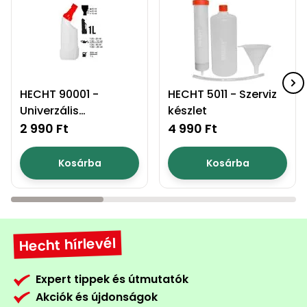
HECHT 90001 -
HECHT 5011 - Szerviz
Univerzális
készlet
keverőedény
2 990 Ft
4 990 Ft
Kosárba
Kosárba
Hecht hírlevél
Expert tippek és útmutatók
Akciók és újdonságok