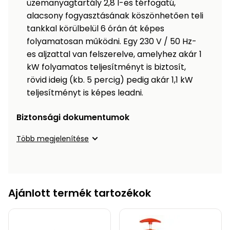
üzemanyagtartály 2,8 l-es térfogatú,
alacsony fogyasztásának köszönhetően teli
tankkal körülbelül 6 órán át képes
folyamatosan működni. Egy 230 V / 50 Hz-
es aljzattal van felszerelve, amelyhez akár 1
kW folyamatos teljesítményt is biztosít,
rövid ideig (kb. 5 percig) pedig akár 1,1 kW
teljesítményt is képes leadni.
Biztonsági dokumentumok
Több megjelenítése
Ajánlott termék tartozékok