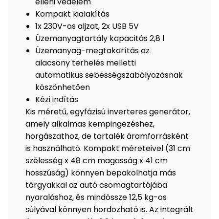
elleni védelem
Permetező
Kompakt kialakítás
1x 230V-os aljzat, 2x USB 5V
Üvegház
Üzemanyagtartály kapacitás 2,8 l
és
Üzemanyag-megtakarítás az
melegház
alacsony terhelés melletti
automatikus sebességszabályozásnak
Komposztáló
köszönhetően
Kézi indítás
Kézi
Kis méretű, egyfázisú inverteres generátor,
szerszám,
amely alkalmas kempingezéshez,
eszközök
horgászathoz, de tartalék áramforrásként
is használható. Kompakt méreteivel (31 cm
Kiegészítők
szélesség x 48 cm magasság x 41 cm
hosszúság) könnyen bepakolhatja más
tárgyakkal az autó csomagtartójába
nyaraláshoz, és mindössze 12,5 kg-os
súlyával könnyen hordozható is. Az integrált