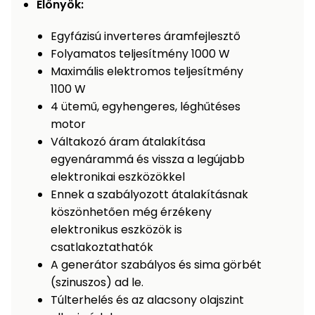
Előnyök:
Öntözéstechnika
légkondícionálók
Egyfázisú inverteres áramfejlesztő
Szivattyú
Folyamatos teljesítmény 1000 W
Maximális elektromos teljesítmény
Magasnyomású
1100 W
mosó
4 ütemű, egyhengeres, léghűtéses
motor
Seprőgép
Váltakozó áram átalakítása
egyenárammá és vissza a legújabb
elektronikai eszközökkel
Hómaró
Ennek a szabályozott átalakításnak
köszönhetően még érzékeny
Hólapát
elektronikus eszközök is
és
csatlakoztathatók
kiegészítő
A generátor szabályos és sima görbét
Növényápolási
(szinuszos) ad le.
kellékek
Túlterhelés és az alacsony olajszint