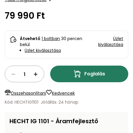
bútorok
program
Kompresszorok
Kiegészítők
79 990 Ft
Rönkaprító,
Lapvibrátorok,
rönkhasító
szállítóeszközök
Infraszaunák
Ágaprító
Átvehető
1 boltban
30 percen
Üzlet
Mérőeszközök
belül
kiválasztása
Üzlet kiválasztása
Grillek
Mérőműszerek
Lombfúvó-
Foglalás
szívó
Munkaasztalok
Szállítókocsi
Összehasonlítani
Kedvencek
és
Porszívók
tartozékok
Kód: HECHTIG1101
Jótállás: 24 hónap
Úttakarító
Szórókocsi,
gépek
kézi szóró
HECHT IG 1101 - Áramfejlesztő
Ventillátorok,