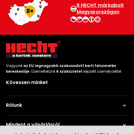
6 HECHT márkabolt
Magyarországon
Vagyunk
az EU legnagyobb szakosodott kerti felszerelés
kereskedője
. Üzemeltetünk
6 szaküzletet
képzett személyzettel.
Kövessen minket
Rólunk
Mindent a vásárlásról