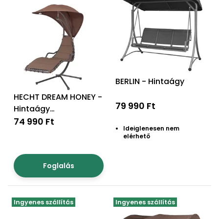
Permetező
Üvegház
és
melegház
BERLIN - Hintaágy
Komposztáló
HECHT DREAM HONEY -
79 990 Ft
Hintaágy
Kézi
szerszám,
napellenzővel
74 990 Ft
Ideiglenesen nem
eszközök
elérhető
Kiegészítők
Foglalás
Ingyenes szállítás
Ingyenes szállítás