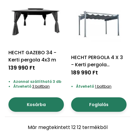
HECHT GAZEBO 34 -
HECHT PERGOLA 4 X 3
Kerti pergola 4x3 m
- Kerti pergola
139 990 Ft
400x300x228 cm
189 990 Ft
Azonnal szállítható 3 db
Átvehető
3 boltban
Átvehető
1 boltban
Kosárba
Foglalás
Már megtekintett 12 12 termékből