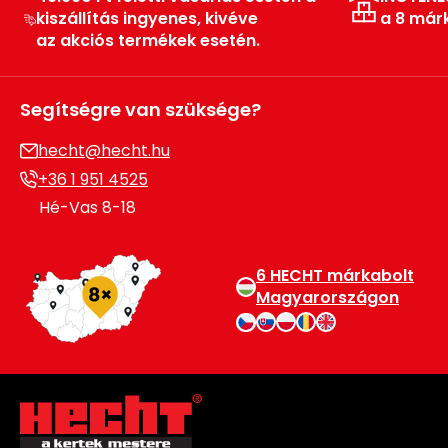
kiszállítás ingyenes, kivéve
a 8 már
az akciós termékek esetén.
Segítségre van szüksége?
hecht@hecht.hu
+36 1 951 4525
Hé-Vas 8-18
6 HECHT márkabolt
Magyarországon