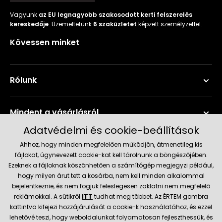
Vagyunk
az EU legnagyobb szakosodott kerti felszerelés
kereskedője
. Üzemeltetünk
6 szaküzletet
képzett személyzettel.
Kövessen minket
Rólunk
Mindent a vásárlásról
Adatvédelmi és cookie-beállítások
Szerviz és támogatás
Ahhoz, hogy minden megfelelően működjön, átmenetileg kis
fájlokat, úgynevezett cookie-kat kell tárolnunk a böngészőjében.
Ezeknek a fájloknak köszönhetően a számítógép megjegyzi például,
Aktuális információk
hogy milyen árut tett a kosárba, nem kell minden alkalommal
bejelentkeznie, és nem fogjuk feleslegesen zaklatni nem megfelelő
reklámokkal. A sütikről
ITT
tudhat meg többet. Az ÉRTEM gombra
kattintva kifejezi hozzájárulását a cookie-k használatához, és ezzel
Szállítás és fizetési módok
lehetővé teszi, hogy weboldalunkat folyamatosan fejleszthessük, és