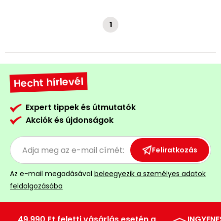
1
Hecht hírlevél
Expert tippek és útmutatók
Akciók és újdonságok
Feliratkozás
Az e-mail megadásával
beleegyezik a személyes adatok
feldolgozásába
49.990 Ft feletti vásárlás esetén a
INGYENE