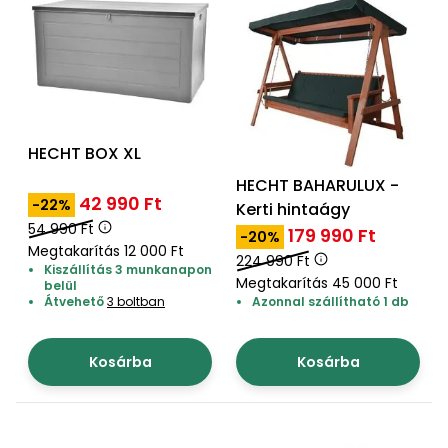
bútorok
program
Kompresszorok
Kiegészítők
Rönkaprító,
Lapvibrátorok,
rönkhasító
szállítóeszközök
Infraszaunák
Ágaprító
Mérőeszközök
HECHT BOX XL
Grillek
HECHT BAHARULUX -
Mérőműszerek
42 990 Ft
-22%
Kerti hintaágy
54 990 Ft
179 990 Ft
Lombfúvó-
-20%
Megtakarítás 12 000 Ft
szívó
Munkaasztalok
224 990 Ft
Kiszállítás 3 munkanapon
Megtakarítás 45 000 Ft
belül
Szállítókocsi
Átvehető
3 boltban
Azonnal szállítható 1 db
és
Porszívók
tartozékok
Kosárba
Kosárba
Úttakarító
Szórókocsi,
gépek
kézi szóró
Ventillátorok,