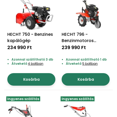
Permetező
Üvegház
és
melegház
HECHT 750 - Benzines
HECHT 796 -
kapálógép
Benzinmotoros
Komposztáló
kapálógép
234 990 Ft
239 990 Ft
Kézi
Azonnal szállítható 3 db
Azonnal szállítható 1 db
szerszám,
Átvehető
4 boltban
Átvehető
5 boltban
eszközök
Kosárba
Kosárba
Kiegészítők
Ingyenes szállítás
Ingyenes szállítás