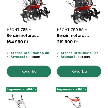
Öntözéstechnika
légkondícionálók
Szivattyú
HECHT 785 -
HECHT 790 BS -
Magasnyomású
Benzinmotoros
Benzinmotoros
mosó
kapálógép
kapálógép
164 990 Ft
219 990 Ft
Seprőgép
Azonnal szállítható 5 db
Azonnal szállítható 1 db
Átvehető
5 boltban
Átvehető
3 boltban
Hómaró
Kosárba
Kosárba
Hólapát
és
kiegészítő
Ingyenes szállítás
Ingyenes szállítás
Növényápolási
kellékek