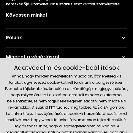
kereskedője
. Üzemeltetünk
6 szaküzletet
képzett személyzettel.
Kövessen minket
Rólunk
Mindent a vásárlásról
Adatvédelmi és cookie-beállítások
Szerviz és támogatás
Ahhoz, hogy minden megfelelően működjön, átmenetileg kis
fájlokat, úgynevezett cookie-kat kell tárolnunk a böngészőjében.
Ezeknek a fájloknak köszönhetően a számítógép megjegyzi például,
Aktuális információk
hogy milyen árut tett a kosárba, nem kell minden alkalommal
bejelentkeznie, és nem fogjuk feleslegesen zaklatni nem megfelelő
reklámokkal. A sütikről
ITT
tudhat meg többet. Az ÉRTEM gombra
kattintva kifejezi hozzájárulását a cookie-k használatához, és ezzel
Szállítás és fizetési módok
lehetővé teszi, hogy weboldalunkat folyamatosan fejleszthessük, és
úgy állíthassuk be, hogy a legmegfelelőbben működjön. A
megadott információk nálunk biztonságban vannak, és jogtalanul