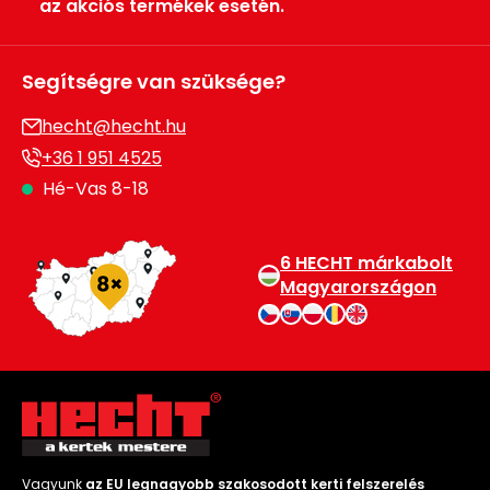
az akciós termékek esetén.
Segítségre van szüksége?
hecht@hecht.hu
+36 1 951 4525
Hé-Vas 8-18
6 HECHT márkabolt
Magyarországon
Vagyunk
az EU legnagyobb szakosodott kerti felszerelés