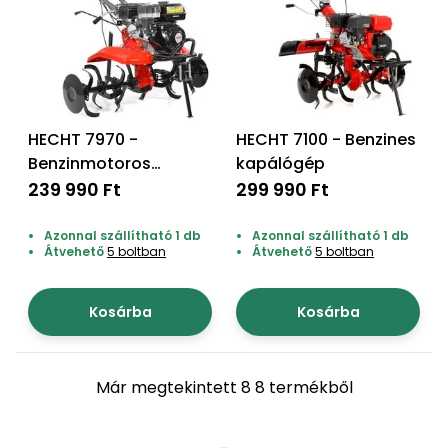
HECHT 7970 -
HECHT 7100 - Benzines
Benzinmotoros
kapálógép
kapálógép
239 990 Ft
299 990 Ft
Azonnal szállítható 1 db
Azonnal szállítható 1 db
Átvehető
5 boltban
Átvehető
5 boltban
Kosárba
Kosárba
Már megtekintett 8 8 termékből