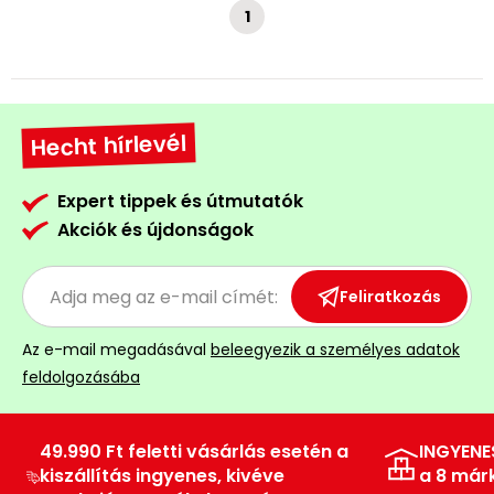
1
Hecht hírlevél
Expert tippek és útmutatók
Akciók és újdonságok
Feliratkozás
Az e-mail megadásával
beleegyezik a személyes adatok
feldolgozásába
49.990 Ft feletti vásárlás esetén a
INGYENE
kiszállítás ingyenes, kivéve
a 8 már