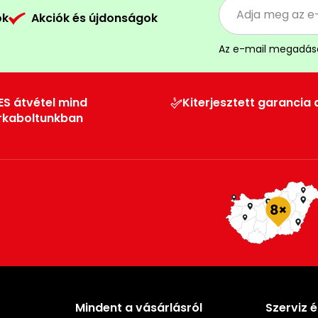
ók
Akciók és újdonságok
Az e-mail megadás
ES átvétel mind
Kiterjesztett garancia 
rkaboltunkban
Mindent a vásárlásról
Szerviz 