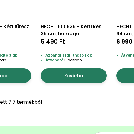
 Kézi fűrész
HECHT 600635 - Kerti kés
HECHT 
35 cm, horoggal
64 cm, 
5 490 Ft
6 990 
ható 3 db
Azonnal szállítható 1 db
Átveh
tban
Átvehető
5 boltban
rba
Kosárba
ett 7 7 termékből