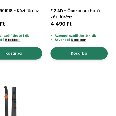
01018 - Kézi fűrész
F 2 AD - Összecsukható
kézi fűrész
Ft
4 490 Ft
l szállítható 1 db
Azonnal szállítható 4 db
ető
5 boltban
Átvehető
5 boltban
Kosárba
Kosárba