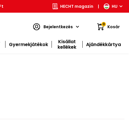
Ft
HECHT magazin
|
HU
0
Bejelentkezés
Kosár
s
Kisállat
Gyermekjátékok
Ajándékkártya
kellékek