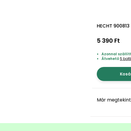
HECHT 900813 -
5 390 Ft
Azonnal szállít
Átvehető
5 bol
Kosá
Már megtekint