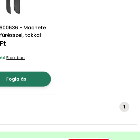
600636 - Machete
fűrésszel, tokkal
Ft
ető
5 boltban
Foglalás
1