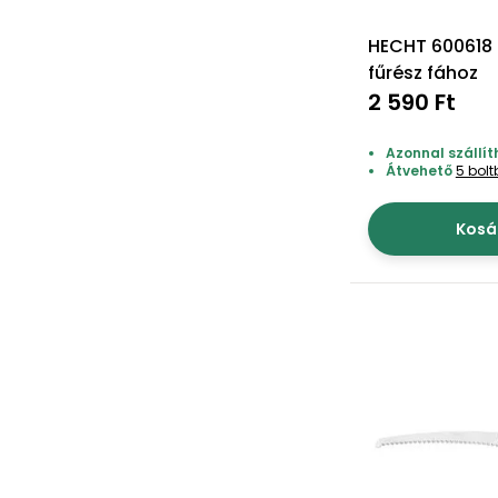
HECHT 600618 
fűrész fához
2 590 Ft
Azonnal szállít
Átvehető
5 bol
Kosá