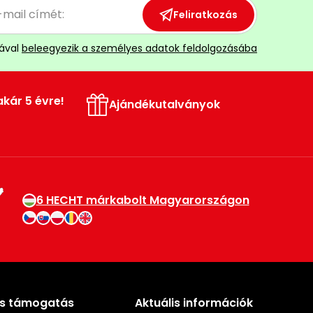
Feliratkozás
ával
beleegyezik a személyes adatok feldolgozásába
akár 5 évre!
Ajándékutalványok
6 HECHT márkabolt Magyarországon
és támogatás
Aktuális információk