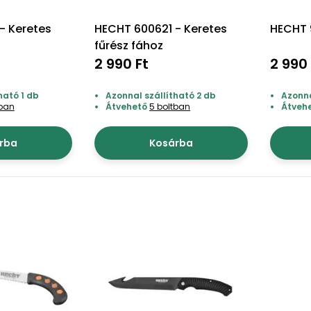
- Keretes
HECHT 600621 - Keretes
HECHT 9
fűrész fához
2 990 Ft
2 990 
ható 1 db
Azonnal szállítható 2 db
Azonna
tban
Átvehető
5 boltban
Átveh
rba
Kosárba