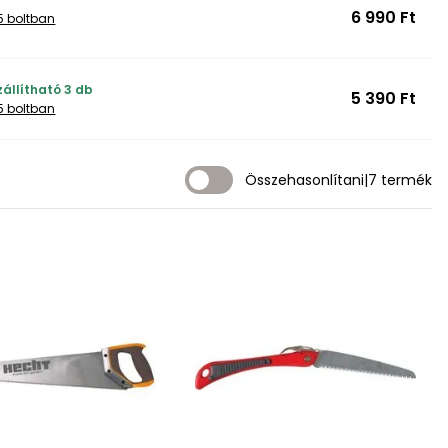
6 990 Ft
5 boltban
zállítható 3 db
5 390 Ft
5 boltban
Összehasonlítani
|
7 termék