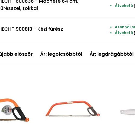
HECHT 600636 - Machete 64 cm,
Átvehető
fűrésszel, tokkal
Azonnal s
HECHT 900813 - Kézi fűrész
Átvehető
újabb először
Ár: legolcsóbbtól
Ár: legdrágábbtól