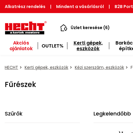
Alkatrész rendelés
|
Mindent a vásárlásról
|
B2B Port
Üzlet keresése (6)
Akciós
Kerti gépek,
Barkác
OUTLET%
ajánlatok
eszközök
építk
HECHT
Kerti gépek, eszközök
Kézi szerszám, eszközök
F
Fűrészek
Szűrők
Legkelendőbb