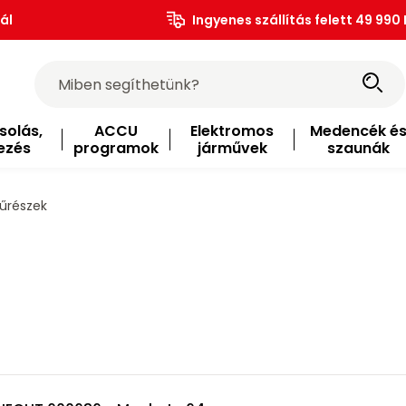
ál
Ingyenes szállítás felett 49 990 
solás,
ACCU
Elektromos
Medencék é
ezés
programok
járművek
szaunák
űrészek