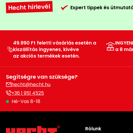
Hecht hírlevél
Expert tippek és útmutat
49.990 Ft feletti vásárlás esetén a
INGYEN
kiszállítás ingyenes, kivéve
a 8 má
az akciós termékek esetén.
Segítségre van szüksége?
hecht@hecht.hu
+36 1 951 4525
Hé-Vas 8-18
Rólunk