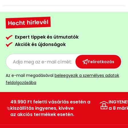
Öntözéstechnika
légkondícionálók
Szivattyú
Hecht hírlevél
Magasnyomású
Expert tippek és útmutatók
mosó
Akciók és újdonságok
Seprőgép
Feliratkozás
Hómaró
Az e-mail megadásával
beleegyezik a személyes adatok
feldolgozásába
Hólapát
és
49.990 Ft feletti vásárlás esetén a
INGYENE
kiegészítő
kiszállítás ingyenes, kivéve
a 8 már
Növényápolási
az akciós termékek esetén.
kellékek