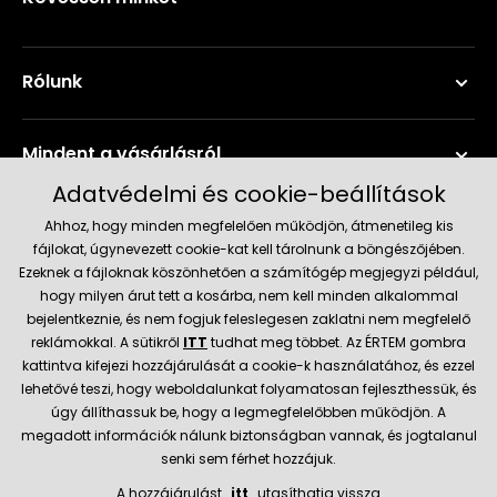
Rólunk
Mindent a vásárlásról
Adatvédelmi és cookie-beállítások
Szerviz és támogatás
Ahhoz, hogy minden megfelelően működjön, átmenetileg kis
fájlokat, úgynevezett cookie-kat kell tárolnunk a böngészőjében.
Ezeknek a fájloknak köszönhetően a számítógép megjegyzi például,
Aktuális információk
hogy milyen árut tett a kosárba, nem kell minden alkalommal
bejelentkeznie, és nem fogjuk feleslegesen zaklatni nem megfelelő
reklámokkal. A sütikről
ITT
tudhat meg többet. Az ÉRTEM gombra
kattintva kifejezi hozzájárulását a cookie-k használatához, és ezzel
Szállítás és fizetési módok
lehetővé teszi, hogy weboldalunkat folyamatosan fejleszthessük, és
úgy állíthassuk be, hogy a legmegfelelőbben működjön. A
megadott információk nálunk biztonságban vannak, és jogtalanul
Megbízható kereskedő
senki sem férhet hozzájuk.
A hozzájárulást
itt
utasíthatja vissza