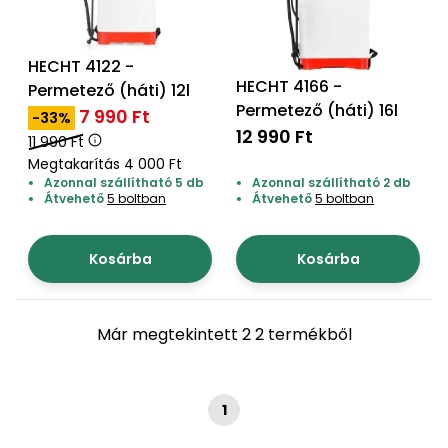
bútorok
program
Kompresszorok
Kiegészítők
Rönkaprító,
Lapvibrátorok,
rönkhasító
HECHT 4122 -
szállítóeszközök
HECHT 4166 -
Infraszaunák
Permetező (háti) 12l
Permetező (háti) 16l
7 990 Ft
Ágaprító
-33%
Mérőeszközök
12 990 Ft
11 990 Ft
Megtakarítás 4 000 Ft
Grillek
Azonnal szállítható 5 db
Azonnal szállítható 2 db
Mérőműszerek
Átvehető
5 boltban
Átvehető
5 boltban
Lombfúvó-
szívó
Kosárba
Kosárba
Munkaasztalok
Szállítókocsi
és
Porszívók
Már megtekintett 2 2 termékből
tartozékok
Úttakarító
Szórókocsi,
gépek
kézi szóró
1
Ventillátorok,