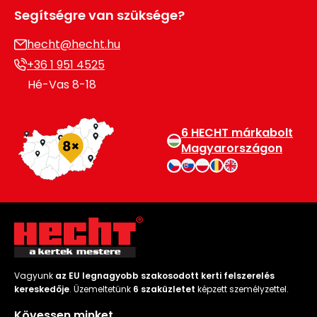
Segítségre van szüksége?
Permetező
hecht@hecht.hu
Üvegház
+36 1 951 4525
és
Hé-Vas 8-18
melegház
Komposztáló
6 HECHT márkabolt
Magyarországon
Kézi
szerszám,
eszközök
Kiegészítők
Vagyunk
az EU legnagyobb szakosodott kerti felszerelés
kereskedője
. Üzemeltetünk
6 szaküzletet
képzett személyzettel.
Kövessen minket