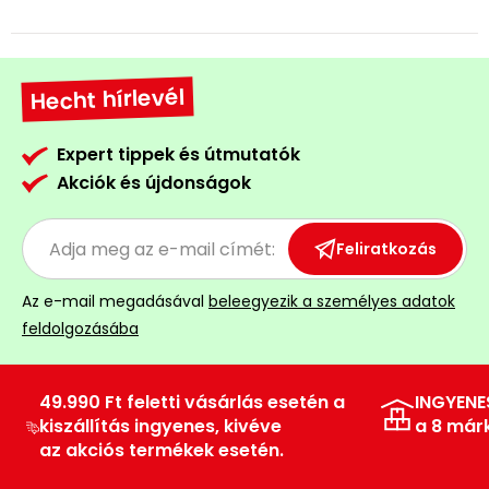
Hecht hírlevél
Expert tippek és útmutatók
Akciók és újdonságok
Feliratkozás
Az e-mail megadásával
beleegyezik a személyes adatok
feldolgozásába
49.990 Ft feletti vásárlás esetén a
INGYENE
kiszállítás ingyenes, kivéve
a 8 már
az akciós termékek esetén.