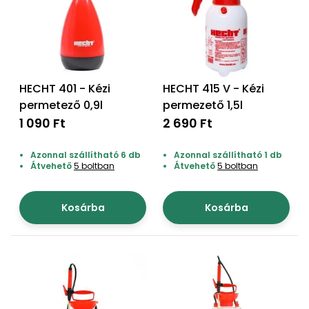
bútorok
program
Kompresszorok
Kiegészítők
Rönkaprító,
Lapvibrátorok,
rönkhasító
szállítóeszközök
Infraszaunák
Ágaprító
HECHT 401 - Kézi
HECHT 415 V - Kézi
Mérőeszközök
permetező 0,9l
permezető 1,5l
1 090 Ft
2 690 Ft
Grillek
Mérőműszerek
Azonnal szállítható 6 db
Azonnal szállítható 1 db
Lombfúvó-
Átvehető
5 boltban
Átvehető
5 boltban
szívó
Munkaasztalok
Szállítókocsi
Kosárba
Kosárba
és
Porszívók
tartozékok
Úttakarító
Szórókocsi,
gépek
kézi szóró
Ventillátorok,