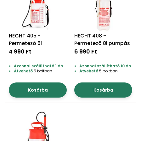
Öntözéstechnika
légkondícionálók
Szivattyú
HECHT 405 -
HECHT 408 -
Magasnyomású
Permetező 5l
Permetező 8l pumpás
mosó
4 990 Ft
6 990 Ft
Seprőgép
Azonnal szállítható 1 db
Azonnal szállítható 10 db
Átvehető
5 boltban
Átvehető
5 boltban
Hómaró
Kosárba
Kosárba
Hólapát
és
kiegészítő
Növényápolási
kellékek