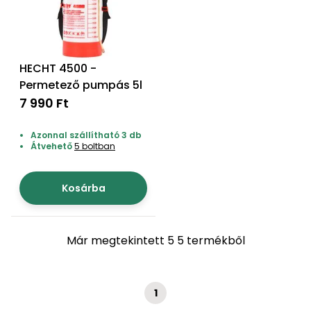
Permetező
Üvegház
HECHT 4500 -
és
melegház
Permetező pumpás 5l
7 990 Ft
Komposztáló
Azonnal szállítható 3 db
Átvehető
5 boltban
Kézi
szerszám,
eszközök
Kosárba
Kiegészítők
Már megtekintett 5 5 termékből
1