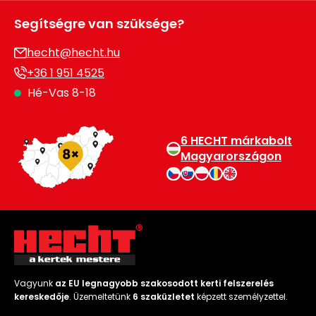
Segítségre van szüksége?
hecht@hecht.hu
+36 1 951 4525
Hé-Vas 8-18
6 HECHT márkabolt
Magyarországon
Vagyunk
az EU legnagyobb szakosodott kerti felszerelés
kereskedője
. Üzemeltetünk
6 szaküzletet
képzett személyzettel.