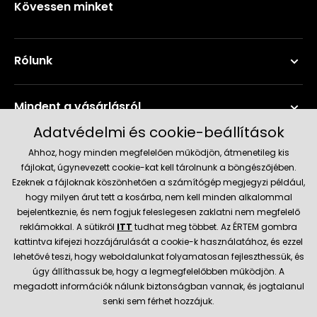
Kövessen minket
Rólunk
Mindent a vásárlásról
Adatvédelmi és cookie-beállítások
Szerviz és támogatás
Ahhoz, hogy minden megfelelően működjön, átmenetileg kis
fájlokat, úgynevezett cookie-kat kell tárolnunk a böngészőjében.
Ezeknek a fájloknak köszönhetően a számítógép megjegyzi például,
Aktuális információk
hogy milyen árut tett a kosárba, nem kell minden alkalommal
bejelentkeznie, és nem fogjuk feleslegesen zaklatni nem megfelelő
reklámokkal. A sütikről
ITT
tudhat meg többet. Az ÉRTEM gombra
kattintva kifejezi hozzájárulását a cookie-k használatához, és ezzel
Szállítás és fizetési módok
lehetővé teszi, hogy weboldalunkat folyamatosan fejleszthessük, és
úgy állíthassuk be, hogy a legmegfelelőbben működjön. A
megadott információk nálunk biztonságban vannak, és jogtalanul
Megbízható kereskedő
senki sem férhet hozzájuk.