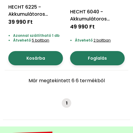
HECHT 6225 -
Permetező
HECHT 6040 -
Akkumulátoros
Akkumulátoros
sövényvágó,
39 990 Ft
Üvegház
sövényvágó
49 990 Ft
akku+töltő nem
és
akku+töltő nem
tartozék
melegház
Azonnal szállítható 1 db
tartozék
Átvehető
5 boltban
Átvehető
2 boltban
Komposztáló
Kosárba
Foglalás
Kézi
szerszám,
eszközök
Már megtekintett 6 6 termékből
Kiegészítők
1