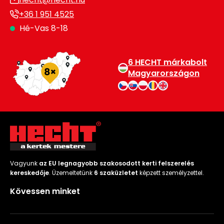
+36 1 951 4525
Hé-Vas 8-18
6 HECHT márkabolt
Magyarországon
Vagyunk
az EU legnagyobb szakosodott kerti felszerelés
kereskedője
. Üzemeltetünk
6 szaküzletet
képzett személyzettel.
Kövessen minket