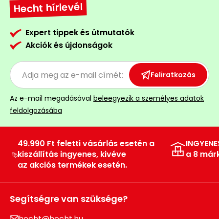
Hecht hírlevél
Expert tippek és útmutatók
Akciók és újdonságok
Feliratkozás
Az e-mail megadásával
beleegyezik a személyes adatok
feldolgozásába
49.990 Ft feletti vásárlás esetén a
INGYENE
kiszállítás ingyenes, kivéve
a 8 már
az akciós termékek esetén.
Segítségre van szüksége?
hecht@hecht.hu