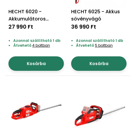
Öntözéstechnika
légkondícionálók
HECHT 6020 -
HECHT 6025 - Akkus
Akkumulátoros
sövényvágó
Szivattyú
sövényvágó,
27 990 Ft
36 990 Ft
akku+töltő nem
Magasnyomású
tartozék
Azonnal szállítható 1 db
Azonnal szállítható 1 db
mosó
Átvehető
4 boltban
Átvehető
5 boltban
Seprőgép
Kosárba
Kosárba
Hómaró
Hólapát
és
kiegészítő
Növényápolási
kellékek