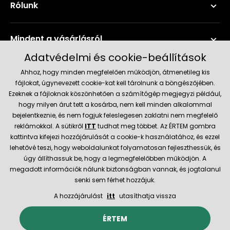
Rólunk
Mindent a vásárlásról
Adatvédelmi és cookie-beállítások
Szerviz és támogatás
Ahhoz, hogy minden megfelelően működjön, átmenetileg kis
fájlokat, úgynevezett cookie-kat kell tárolnunk a böngészőjében.
Ezeknek a fájloknak köszönhetően a számítógép megjegyzi például,
Aktuális információk
hogy milyen árut tett a kosárba, nem kell minden alkalommal
bejelentkeznie, és nem fogjuk feleslegesen zaklatni nem megfelelő
reklámokkal. A sütikről
ITT
tudhat meg többet. Az ÉRTEM gombra
kattintva kifejezi hozzájárulását a cookie-k használatához, és ezzel
Szállítás és fizetési módok
lehetővé teszi, hogy weboldalunkat folyamatosan fejleszthessük, és
úgy állíthassuk be, hogy a legmegfelelőbben működjön. A
megadott információk nálunk biztonságban vannak, és jogtalanul
Megbízható kereskedő
senki sem férhet hozzájuk.
A hozzájárulást
itt
utasíthatja vissza
© 2026 Hecht.cz
Általános szerződési feltételek
ÉRTEM
Az e-boltot létrehozta és technikailag biztosítja
SIMPLIA.cz