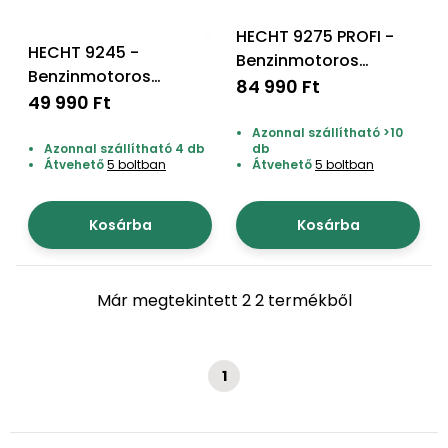
bútorok
program
Kompresszorok
Kiegészítők
HECHT 9275 PROFI -
Rönkaprító,
HECHT 9245 -
Lapvibrátorok,
Benzinmotoros
rönkhasító
Benzinmotoros
szállítóeszközök
sövényvágó
84 990 Ft
Infraszaunák
sövényvágó
49 990 Ft
Ágaprító
Mérőeszközök
Azonnal szállítható >10
Azonnal szállítható 4 db
db
Átvehető
5 boltban
Átvehető
5 boltban
Grillek
Mérőműszerek
Kosárba
Kosárba
Lombfúvó-
szívó
Munkaasztalok
Szállítókocsi
Már megtekintett 2 2 termékből
és
Porszívók
tartozékok
1
Úttakarító
Szórókocsi,
gépek
kézi szóró
Ventillátorok,