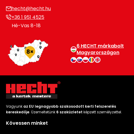
Permetező
hecht@hecht.hu
+36 1 951 4525
Üvegház
Hé-Vas 8-18
és
melegház
6 HECHT márkabolt
Komposztáló
Magyarországon
Kézi
szerszám,
eszközök
Kiegészítők
Vagyunk
az EU legnagyobb szakosodott kerti felszerelés
kereskedője
. Üzemeltetünk
6 szaküzletet
képzett személyzettel.
Kövessen minket