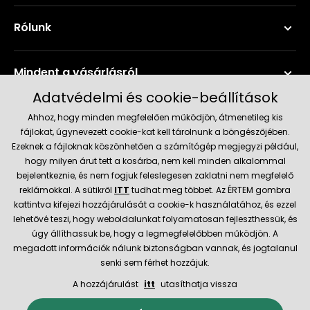
Rólunk
Mindent a vásárlásról
Adatvédelmi és cookie-beállítások
Szerviz és támogatás
Ahhoz, hogy minden megfelelően működjön, átmenetileg kis
fájlokat, úgynevezett cookie-kat kell tárolnunk a böngészőjében.
Ezeknek a fájloknak köszönhetően a számítógép megjegyzi például,
Aktuális információk
hogy milyen árut tett a kosárba, nem kell minden alkalommal
bejelentkeznie, és nem fogjuk feleslegesen zaklatni nem megfelelő
reklámokkal. A sütikről
ITT
tudhat meg többet. Az ÉRTEM gombra
kattintva kifejezi hozzájárulását a cookie-k használatához, és ezzel
Szállítás és fizetési módok
lehetővé teszi, hogy weboldalunkat folyamatosan fejleszthessük, és
úgy állíthassuk be, hogy a legmegfelelőbben működjön. A
megadott információk nálunk biztonságban vannak, és jogtalanul
Megbízható kereskedő
senki sem férhet hozzájuk.
A hozzájárulást
itt
utasíthatja vissza
© 2026 Hecht.cz
Általános szerződési feltételek