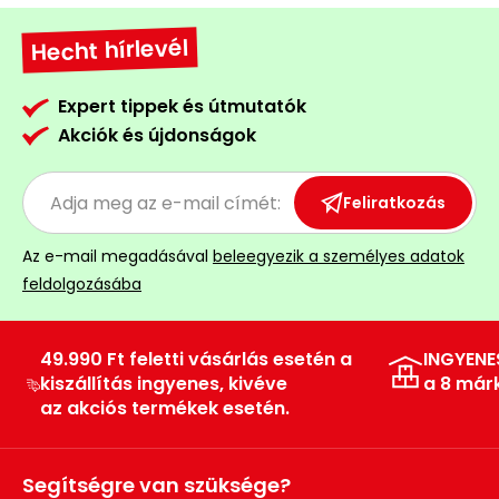
Öntözéstechnika
légkondícionálók
Hecht hírlevél
Szivattyú
Expert tippek és útmutatók
Akciók és újdonságok
Magasnyomású
mosó
Feliratkozás
Seprőgép
Az e-mail megadásával
beleegyezik a személyes adatok
feldolgozásába
Hómaró
Hólapát
49.990 Ft feletti vásárlás esetén a
INGYENE
és
kiszállítás ingyenes, kivéve
a 8 már
kiegészítő
az akciós termékek esetén.
Növényápolási
kellékek
Segítségre van szüksége?