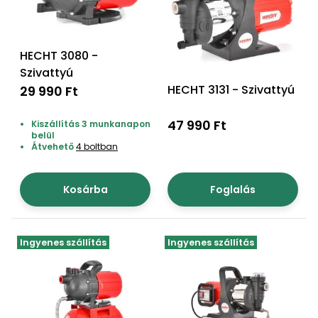
bútorok
program
Kompresszorok
Kiegészítők
Rönkaprító,
Lapvibrátorok,
rönkhasító
HECHT 3080 -
szállítóeszközök
Infraszaunák
Szivattyú
Ágaprító
HECHT 3131 - Szivattyú
29 990 Ft
Mérőeszközök
47 990 Ft
Kiszállítás 3 munkanapon
Grillek
belül
Mérőműszerek
Átvehető
4 boltban
Lombfúvó-
szívó
Munkaasztalok
Kosárba
Foglalás
Szállítókocsi
és
Porszívók
tartozékok
Ingyenes szállítás
Ingyenes szállítás
Úttakarító
Szórókocsi,
gépek
kézi szóró
Ventillátorok,