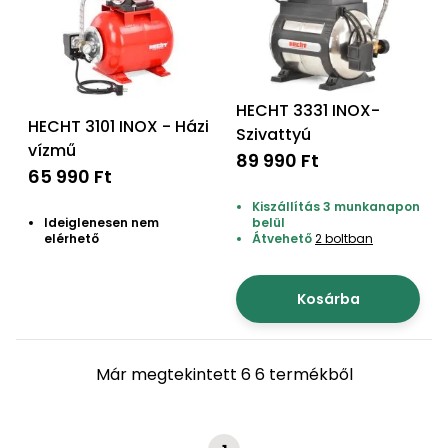
Permetező
Üvegház
és
HECHT 3331 INOX-
melegház
HECHT 3101 INOX - Házi
Szivattyú
vízmű
89 990 Ft
Komposztáló
65 990 Ft
Kiszállítás 3 munkanapon
Kézi
Ideiglenesen nem
belül
elérhető
Átvehető
2 boltban
szerszám,
eszközök
Kosárba
Kiegészítők
Már megtekintett 6 6 termékből