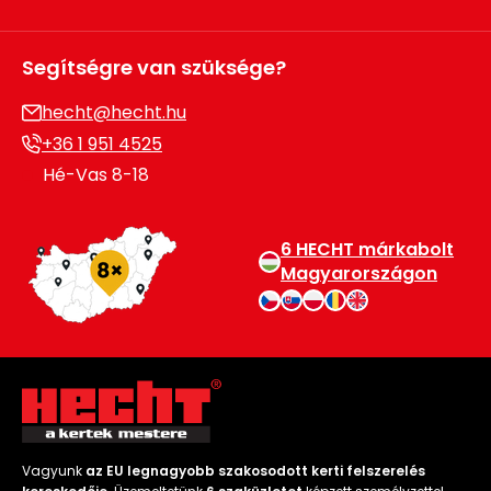
Segítségre van szüksége?
hecht@hecht.hu
+36 1 951 4525
Hé-Vas 8-18
6 HECHT márkabolt
Magyarországon
Vagyunk
az EU legnagyobb szakosodott kerti felszerelés