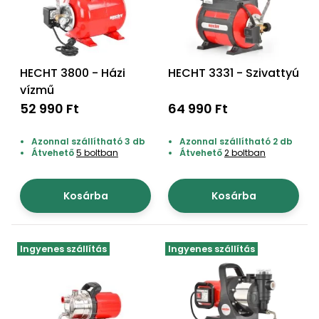
Öntözéstechnika
légkondícionálók
Szivattyú
HECHT 3800 - Házi
HECHT 3331 - Szivattyú
Magasnyomású
vízmű
mosó
52 990 Ft
64 990 Ft
Seprőgép
Azonnal szállítható 3 db
Azonnal szállítható 2 db
Átvehető
5 boltban
Átvehető
2 boltban
Hómaró
Kosárba
Kosárba
Hólapát
és
Ingyenes szállítás
Ingyenes szállítás
kiegészítő
Növényápolási
kellékek