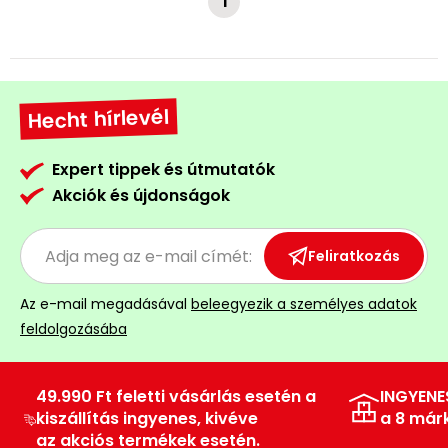
1
Hecht hírlevél
Expert tippek és útmutatók
Akciók és újdonságok
Feliratkozás
Az e-mail megadásával
beleegyezik a személyes adatok
feldolgozásába
49.990 Ft feletti vásárlás esetén a
INGYENE
kiszállítás ingyenes, kivéve
a 8 már
az akciós termékek esetén.