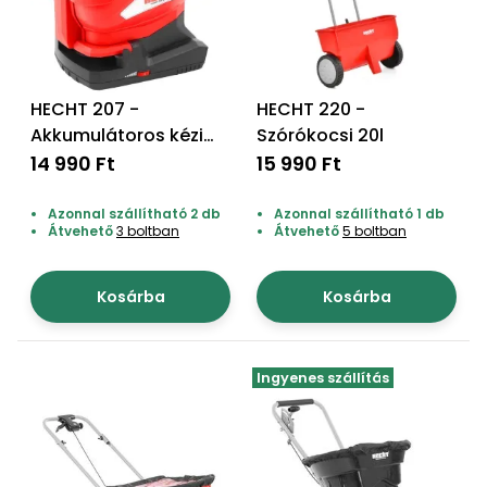
Öntözéstechnika
légkondícionálók
Szivattyú
HECHT 207 -
HECHT 220 -
Akkumulátoros kézi
Szórókocsi 20l
Magasnyomású
mosó
szoró
14 990 Ft
15 990 Ft
Azonnal szállítható 2 db
Azonnal szállítható 1 db
Seprőgép
Átvehető
3 boltban
Átvehető
5 boltban
Hómaró
Kosárba
Kosárba
Hólapát
és
Ingyenes szállítás
kiegészítő
Növényápolási
kellékek