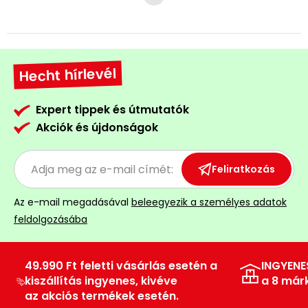
Hecht hírlevél
Expert tippek és útmutatók
Akciók és újdonságok
Feliratkozás
Az e-mail megadásával
beleegyezik a személyes adatok
feldolgozásába
49.990 Ft feletti vásárlás esetén a
INGYENE
kiszállítás ingyenes, kivéve
a 8 már
az akciós termékek esetén.