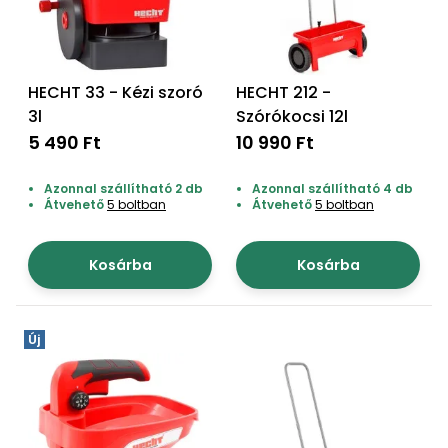
bútorok
program
Kompresszorok
Kiegészítők
Rönkaprító,
Lapvibrátorok,
rönkhasító
szállítóeszközök
Infraszaunák
HECHT 33 - Kézi szoró
HECHT 212 -
3l
Szórókocsi 12l
Ágaprító
Mérőeszközök
5 490 Ft
10 990 Ft
Grillek
Azonnal szállítható 2 db
Azonnal szállítható 4 db
Mérőműszerek
Átvehető
5 boltban
Átvehető
5 boltban
Lombfúvó-
szívó
Munkaasztalok
Kosárba
Kosárba
Szállítókocsi
és
Porszívók
tartozékok
Új
Úttakarító
Szórókocsi,
gépek
kézi szóró
Ventillátorok,