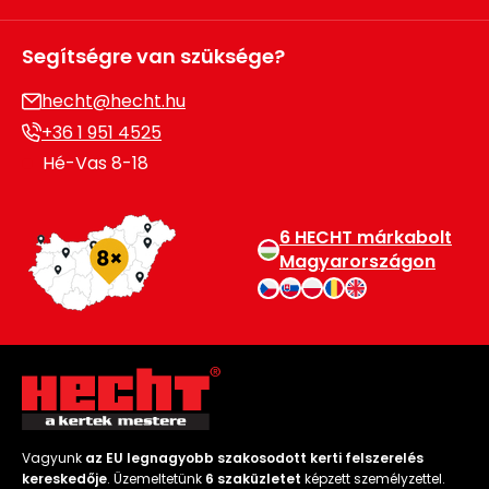
Segítségre van szüksége?
hecht@hecht.hu
+36 1 951 4525
Hé-Vas 8-18
6 HECHT márkabolt
Magyarországon
Vagyunk
az EU legnagyobb szakosodott kerti felszerelés
kereskedője
. Üzemeltetünk
6 szaküzletet
képzett személyzettel.