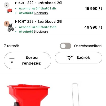
Kiegészítők
szegélynyírókhoz
Hóeke
Magvak
Barkácsgépek
Robotporszívók
Kutyaházak
HECHT
HECHT
Kerti
HECHT 220 - Szórókocsi 20l
buggy,
rönkhasítók
tartozékok
Elektromos
Gérvágó
Tartozékok
Háti
Elektromos
Méret
1278
1278
házak
motor
15 990 Ft
Védőeszközök
Benzinmotoros
Tömlők
Fűrészek
Bukósisakok
Azonnal szállítható 1 db
Víz
fűrész
szivattyúkhoz
permetezők
hosszabbító
- XL
akku
akku
járművek
Szegélynyíró
Szőtt/nem
Hálók,
Átvehető
5 boltban
Földfúró
alatti
Hócipő
Nyúlketrecek
program
program
Rollerek,
szőtt
kefék,
gépek
robogók
Lámpák
Háromkerekű
Tömlőkocsik,
HECHT 229 - Szórókocsi 29l
hoverboardok
textíliák
porszívók
Gyalugép
Komposztálók
Akkumulátorok
Medencék
fűnyíró
HECHT
tömlőtartók
HECHT
49 990 Ft
Azonnal szállítható 2 db
Fűkasza
és
Jégtörő
Betonkeverők
Szőrmeápolás
6260
6260
Átvehető
5 boltban
Napernyők
Növényvédelem
Bukósisakok
Vízkezelés
Alternáló
akku
akku
szaunák
Habarcskeverő
Metszőollók
fűkasza
program
program
Kapálógép
PROMINENT
7 termék
Összehasonlítani
Kiegészítők
Napozó
Gyermekjátékok
állateledel
Egyéb
Vízvizsgálók
Tárcsás
Sövényvágó
ágyak
Körfűrész
ACCU
fűnyíró
ollók
Sorba
Szűrők
Kisállat
Program
Fűtőberendezések
rendezés:
Székek,
Tisztítószerek
kellékek
Sarokcsiszoló,
Tartozékok
padok
polírozó
fűnyírókhoz
Sövényvágó
Hamuporszívók
Ajándékkártya
Vízi
Tartozékok
játékok
Szúrófűrész
Fűrészek
Hegesztők
Egyéb
Tartozékok
VIP
Kerti
bónusz
barkácsgépekhez