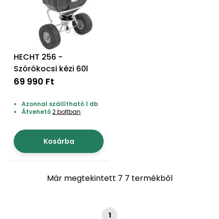
HECHT 256 -
Szórókocsi kézi 60l
69 990 Ft
Azonnal szállítható 1 db
Átvehető
2 boltban
Kosárba
Már megtekintett 7 7 termékből
1