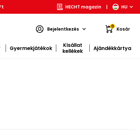
Ft
HECHT magazin
|
HU
0
Bejelentkezés
Kosár
s
Kisállat
Gyermekjátékok
Ajándékkártya
kellékek