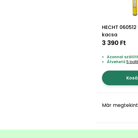
HECHT 060512
kacsa
3 390 Ft
Azonnal szállít
Átvehető
5 bol
Kosá
Már megtekint