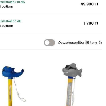
állítható >10 db
49 990 Ft
4 boltban
állítható 1 db
1 790 Ft
5 boltban
Összehasonlítani
|
6 termék