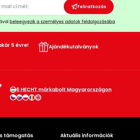
Feliratkozás
ával
beleegyezik a személyes adatok feldolgozásába
akár 5 évre!
Ajándékutalványok
6 HECHT márkabolt Magyarországon
és támogatás
Aktuális információk