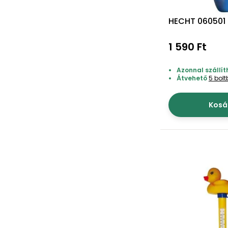
HECHT 060501
1 590 Ft
Azonnal szállít
Átvehető
5 bol
Kosá