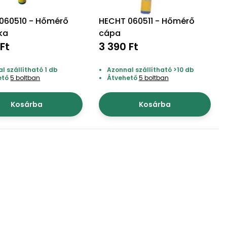
060510 - Hőmérő
HECHT 060511 - Hőmérő
ka
cápa
Ft
3 390 Ft
l szállítható 1 db
Azonnal szállítható >10 db
ető
5 boltban
Átvehető
5 boltban
Kosárba
Kosárba