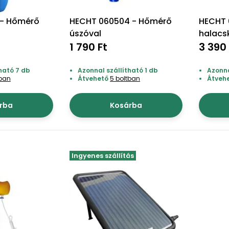
 - Hőmérő
HECHT 060504 - Hőmérő
HECHT 
úszóval
halacs
1 790 Ft
3 390 
ható 7 db
Azonnal szállítható 1 db
Azonna
tban
Átvehető
5 boltban
Átveh
rba
Kosárba
Ingyenes szállítás