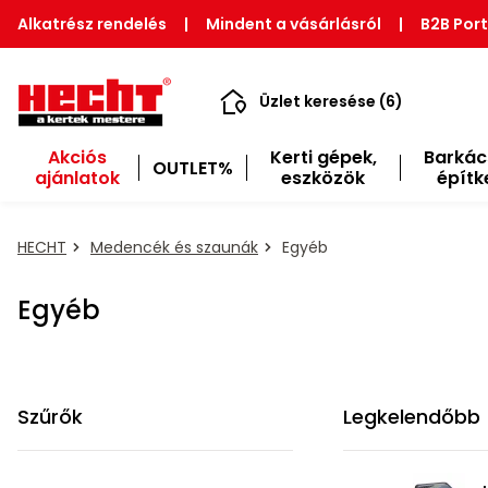
Alkatrész rendelés
|
Mindent a vásárlásról
|
B2B Port
Üzlet keresése (6)
Akciós
Kerti gépek,
Barkác
OUTLET%
ajánlatok
eszközök
építk
HECHT
Medencék és szaunák
Egyéb
Egyéb
Szűrők
Legkelendőbb