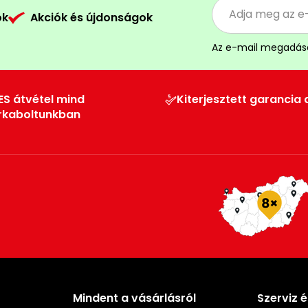
ók
Akciók és újdonságok
Az e-mail megadás
ES átvétel mind
Kiterjesztett garancia 
rkaboltunkban
Mindent a vásárlásról
Szerviz 