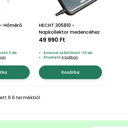
 - Hőmérő
HECHT 305810 -
Napkollektor medencéhez
49 990 Ft
ható 3 db
Azonnal szállítható >10 db
tban
Átvehető
4 boltban
rba
Kosárba
ett 6 6 termékből