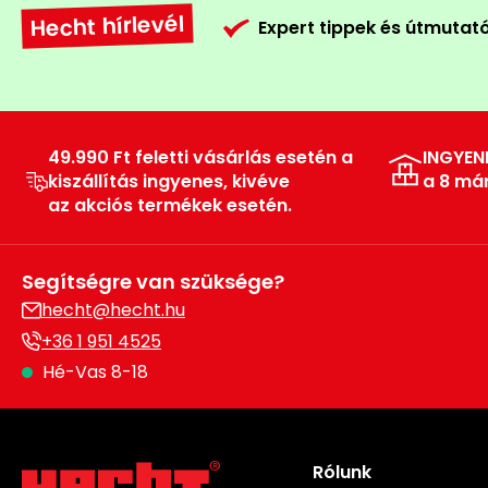
Hecht hírlevél
Expert tippek és útmutat
49.990 Ft feletti vásárlás esetén a
INGYEN
kiszállítás ingyenes, kivéve
a 8 má
az akciós termékek esetén.
Segítségre van szüksége?
hecht@hecht.hu
+36 1 951 4525
Hé-Vas 8-18
Rólunk