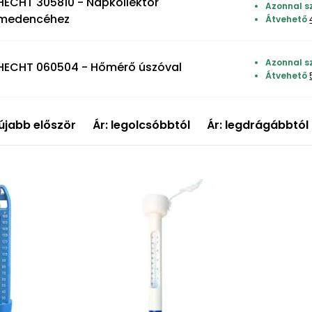
HECHT 305810 - Napkollektor
Azonnal sz
medencéhez
Átvehető
Azonnal sz
HECHT 060504 - Hőmérő úszóval
Átvehető
újabb először
Ár: legolcsóbbtól
Ár: legdrágábbtól