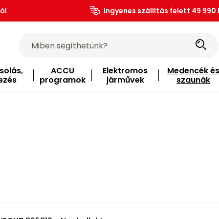
ál
Ingyenes szállítás felett 49 990 
solás,
ACCU
Elektromos
Medencék é
ezés
programok
járművek
szaunák