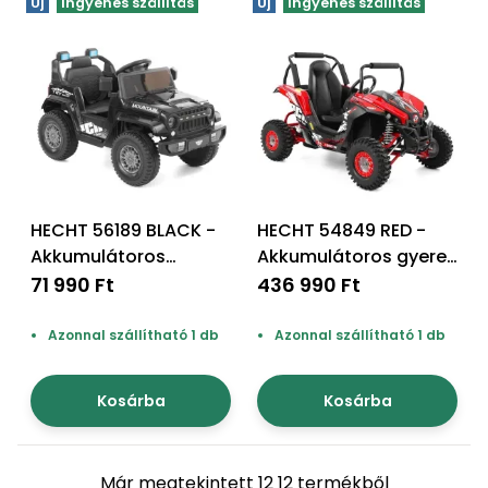
Új
Ingyenes szállítás
Új
Ingyenes szállítás
HECHT 56189 BLACK -
HECHT 54849 RED -
Akkumulátoros
Akkumulátoros gyerek
kisautó
bugy
71 990 Ft
436 990 Ft
Azonnal szállítható 1 db
Azonnal szállítható 1 db
Kosárba
Kosárba
Már megtekintett 12 12 termékből