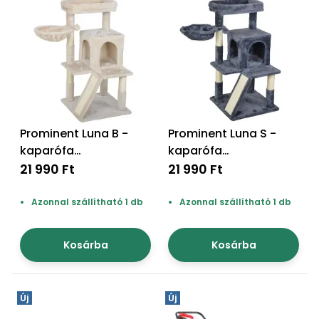
Permetező
Üvegház
és
melegház
Komposztáló
Prominent Luna B -
Prominent Luna S -
kaparófa
kaparófa
Kézi
macskáknak
macskáknak
21 990 Ft
21 990 Ft
szerszám,
eszközök
Azonnal szállítható 1 db
Azonnal szállítható 1 db
Kiegészítők
Kosárba
Kosárba
Új
Új