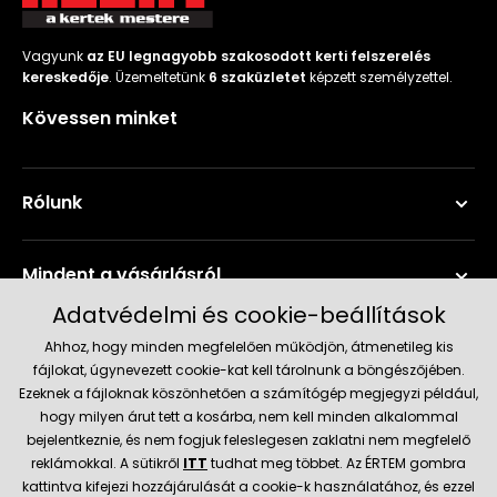
Vagyunk
az EU legnagyobb szakosodott kerti felszerelés
kereskedője
. Üzemeltetünk
6 szaküzletet
képzett személyzettel.
Kövessen minket
Rólunk
Mindent a vásárlásról
Adatvédelmi és cookie-beállítások
Szerviz és támogatás
Ahhoz, hogy minden megfelelően működjön, átmenetileg kis
fájlokat, úgynevezett cookie-kat kell tárolnunk a böngészőjében.
Ezeknek a fájloknak köszönhetően a számítógép megjegyzi például,
Aktuális információk
hogy milyen árut tett a kosárba, nem kell minden alkalommal
bejelentkeznie, és nem fogjuk feleslegesen zaklatni nem megfelelő
reklámokkal. A sütikről
ITT
tudhat meg többet. Az ÉRTEM gombra
kattintva kifejezi hozzájárulását a cookie-k használatához, és ezzel
Szállítás és fizetési módok