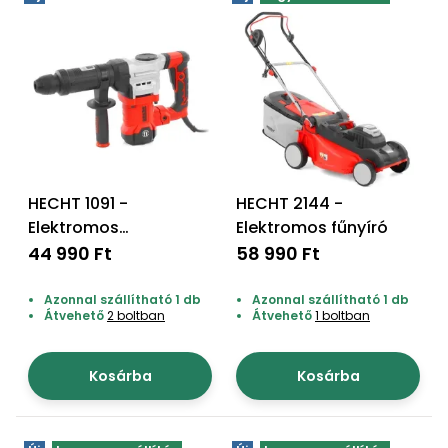
HECHT 1091 -
HECHT 2144 -
Elektromos
Elektromos fűnyíró
bontókalapács
44 990 Ft
58 990 Ft
Azonnal szállítható 1 db
Azonnal szállítható 1 db
Átvehető
2 boltban
Átvehető
1 boltban
Kosárba
Kosárba