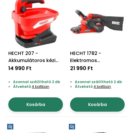
Öntözéstechnika
légkondícionálók
Szivattyú
Magasnyomású
mosó
HECHT 207 -
HECHT 1782 -
Seprőgép
Akkumulátoros kézi
Elektromos
szoró
szalagcsiszoló
14 990 Ft
21 990 Ft
Hómaró
Azonnal szállítható 2 db
Azonnal szállítható 2 db
Átvehető
4 boltban
Átvehető
4 boltban
Hólapát
és
Kosárba
Kosárba
kiegészítő
Növényápolási
kellékek
Új
Új