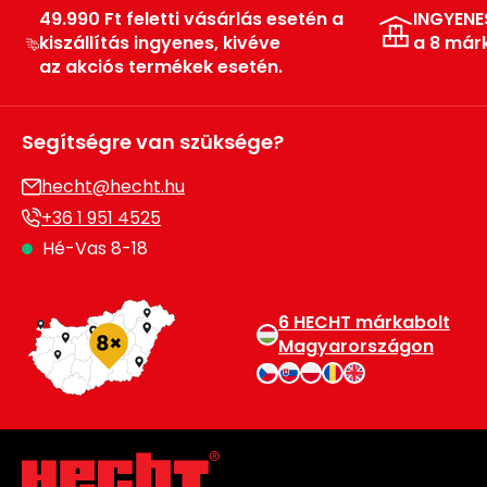
49.990 Ft feletti vásárlás esetén a
INGYENE
kiszállítás ingyenes, kivéve
a 8 már
az akciós termékek esetén.
Segítségre van szüksége?
hecht@hecht.hu
+36 1 951 4525
Hé-Vas 8-18
6 HECHT márkabolt
Magyarországon