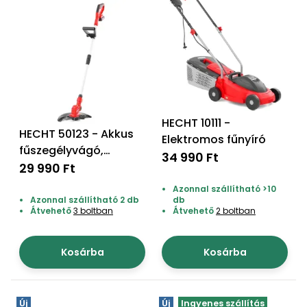
HECHT 10111 -
HECHT 50123 - Akkus
Elektromos fűnyíró
fűszegélyvágó,
34 990 Ft
akku+töltő
29 990 Ft
Azonnal szállítható >10
Azonnal szállítható 2 db
db
Átvehető
3 boltban
Átvehető
2 boltban
Kosárba
Kosárba
Új
Új
Ingyenes szállítás