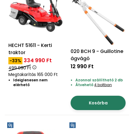
bútorok
program
Kompresszorok
Kiegészítők
Rönkaprító,
Lapvibrátorok,
rönkhasító
szállítóeszközök
Infraszaunák
Ágaprító
Mérőeszközök
HECHT 51611 - Kerti
020 BCH 9 - Guillotine
traktor
Grillek
ágvágó
Mérőműszerek
334 990 Ft
-33%
12 990 Ft
499 990 Ft
Lombfúvó-
Megtakarítás 165 000 Ft
szívó
Munkaasztalok
Ideiglenesen nem
Azonnal szállítható 2 db
elérhető
Átvehető
4 boltban
Szállítókocsi
és
Porszívók
tartozékok
Kosárba
Úttakarító
Szórókocsi,
gépek
kézi szóró
Új
Új
Ventillátorok,