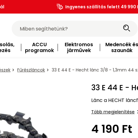
ál
Ingyenes szállítás felett 49 990 
solás,
ACCU
Elektromos
Medencék é
ezés
programok
járművek
szaunák
észek
Fűrészláncok
33 E 44 E - Hecht lánc 3/8 - 1,3mm 44 
33 E 44 E - 
Lánc a HECHT láncf
Több megjelenítése
4 190 Ft