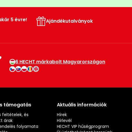
akár 5 évre!
Ajándékutalványok
6 HECHT márkabolt Magyarországon
és támogatás
Aktuális információk
 feltételek, és
Hírek
t árak
Hírlevél
rendelés folyamata
HECHT VIP hűségprogram