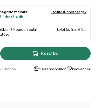
a megadott címre
Szállítási lehetőségek
llítható 4 db
oltban
30 percen belül
Üzlet kiválasztása
sztása
Kosárba
: 24 hónap
Összehasonlítani
Kedvencek