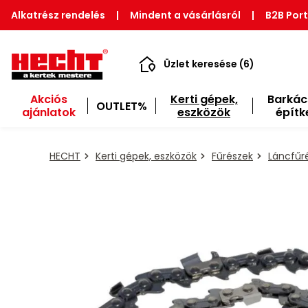
Alkatrész rendelés
|
Mindent a vásárlásról
|
B2B Port
Üzlet keresése (6)
Akciós
Kerti gépek,
Barkác
OUTLET%
ajánlatok
eszközök
építk
HECHT
Kerti gépek, eszközök
Fűrészek
Láncfűr