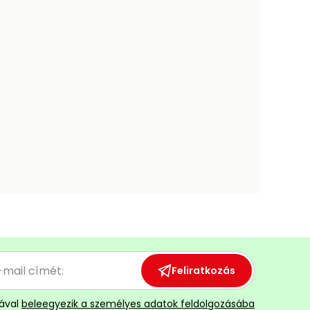
Feliratkozás
ával
beleegyezik a személyes adatok feldolgozásába