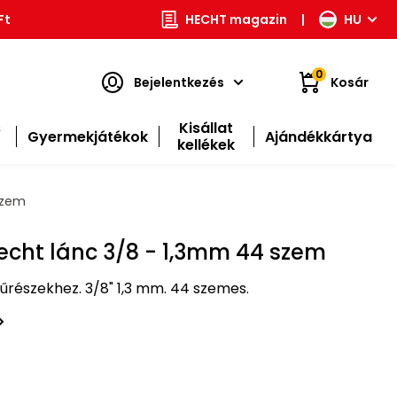
Ft
HECHT magazin
|
HU
0
Bejelentkezés
Kosár
s
Kisállat
Gyermekjátékok
Ajándékkártya
kellékek
szem
Hecht lánc 3/8 - 1,3mm 44 szem
űrészekhez. 3/8" 1,3 mm. 44 szemes.