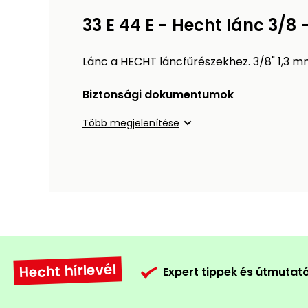
33 E 44 E - Hecht lánc 3/8
Lánc a HECHT láncfűrészekhez. 3/8" 1,3 m
Biztonsági dokumentumok
Több megjelenítése
Hecht hírlevél
Expert tippek és útmutat