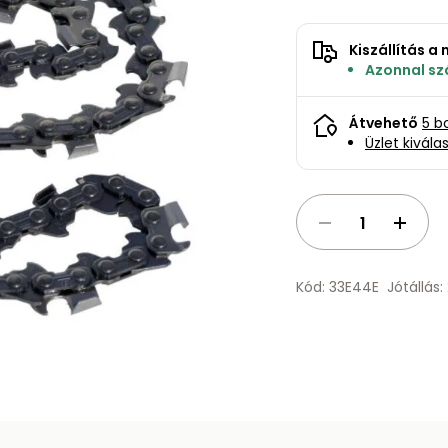
Kiszállítás 
Azonnal szá
Átvehető
5 b
Üzlet kivála
Kód: 33E44E
Jótállás