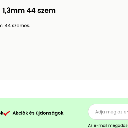
 - 1,3mm 44 szem
m. 44 szemes.
ók
Akciók és újdonságok
Az e-mail megadás