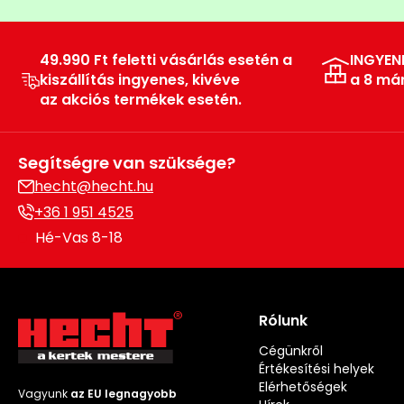
49.990 Ft feletti vásárlás esetén a
INGYEN
kiszállítás ingyenes, kivéve
a 8 má
az akciós termékek esetén.
Segítségre van szüksége?
hecht@hecht.hu
+36 1 951 4525
Hé-Vas 8-18
Rólunk
Cégünkről
Értékesítési helyek
Elérhetőségek
Vagyunk
az EU legnagyobb