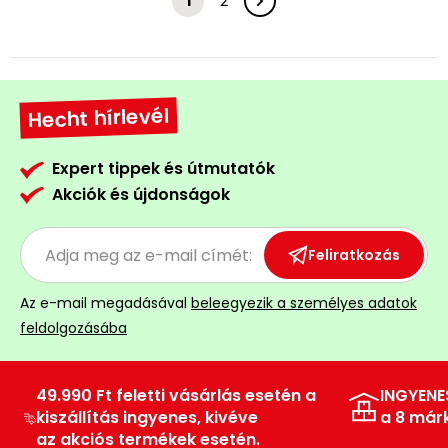
1
2
Hecht hírlevél
Expert tippek és útmutatók
Akciók és újdonságok
Feliratkozás
Az e-mail megadásával
beleegyezik a személyes adatok
feldolgozásába
49.990 Ft feletti vásárlás esetén a
INGYENE
kiszállítás ingyenes, kivéve
a 8 már
az akciós termékek esetén.