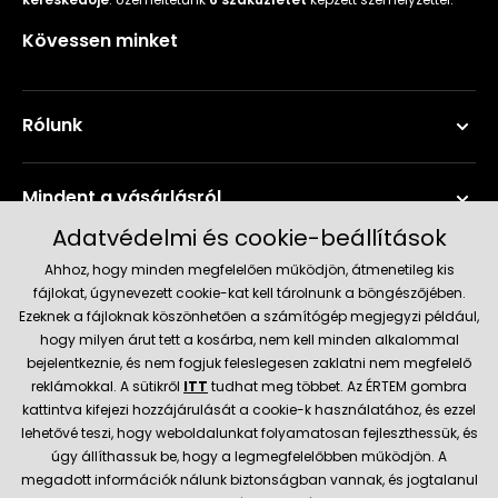
Kövessen minket
Rólunk
Mindent a vásárlásról
Adatvédelmi és cookie-beállítások
Szerviz és támogatás
Ahhoz, hogy minden megfelelően működjön, átmenetileg kis
fájlokat, úgynevezett cookie-kat kell tárolnunk a böngészőjében.
Ezeknek a fájloknak köszönhetően a számítógép megjegyzi például,
Aktuális információk
hogy milyen árut tett a kosárba, nem kell minden alkalommal
bejelentkeznie, és nem fogjuk feleslegesen zaklatni nem megfelelő
reklámokkal. A sütikről
ITT
tudhat meg többet. Az ÉRTEM gombra
kattintva kifejezi hozzájárulását a cookie-k használatához, és ezzel
Szállítás és fizetési módok
lehetővé teszi, hogy weboldalunkat folyamatosan fejleszthessük, és
úgy állíthassuk be, hogy a legmegfelelőbben működjön. A
megadott információk nálunk biztonságban vannak, és jogtalanul
Megbízható kereskedő