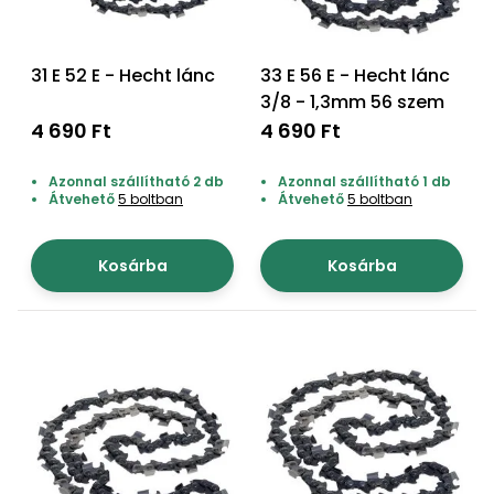
31 E 52 E - Hecht lánc
33 E 56 E - Hecht lánc
3/8 - 1,3mm 56 szem
4 690 Ft
4 690 Ft
Azonnal szállítható 2 db
Azonnal szállítható 1 db
Átvehető
5 boltban
Átvehető
5 boltban
Kosárba
Kosárba