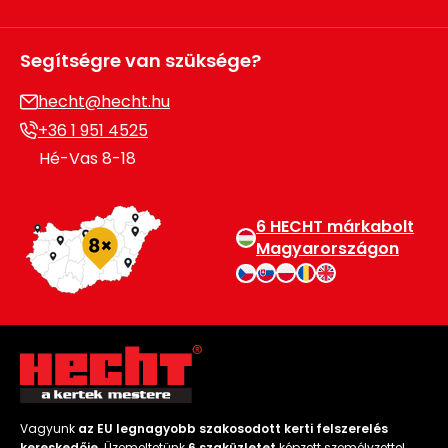
Segítségre van szüksége?
hecht@hecht.hu
+36 1 951 4525
Hé-Vas 8-18
6 HECHT márkabolt
Magyarországon
Vagyunk
az EU legnagyobb szakosodott kerti felszerelés
kereskedője
. Üzemeltetünk
6 szaküzletet
képzett személyzettel.