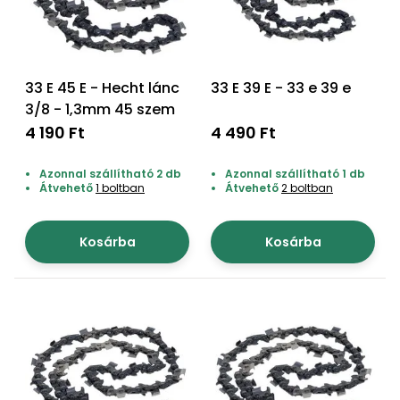
Permetező
Üvegház
33 E 45 E - Hecht lánc
33 E 39 E - 33 e 39 e
és
melegház
3/8 - 1,3mm 45 szem
4 190 Ft
4 490 Ft
Komposztáló
Azonnal szállítható 2 db
Azonnal szállítható 1 db
Átvehető
1 boltban
Átvehető
2 boltban
Kézi
szerszám,
eszközök
Kosárba
Kosárba
Kiegészítők