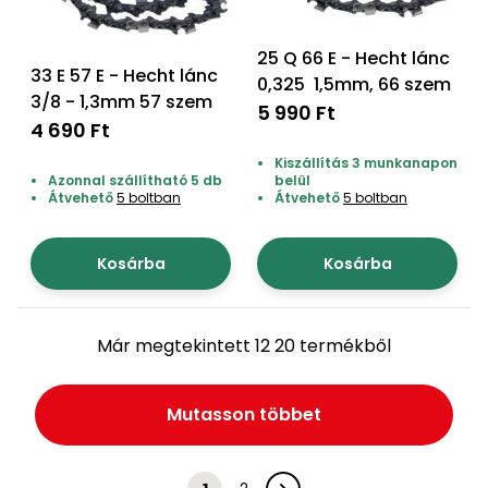
25 Q 66 E - Hecht lánc
33 E 57 E - Hecht lánc
0,325  1,5mm, 66 szem
3/8 - 1,3mm 57 szem
5 990 Ft
4 690 Ft
Kiszállítás 3 munkanapon
Azonnal szállítható 5 db
belül
Átvehető
5 boltban
Átvehető
5 boltban
Kosárba
Kosárba
Már megtekintett 12 20 termékből
Mutasson többet