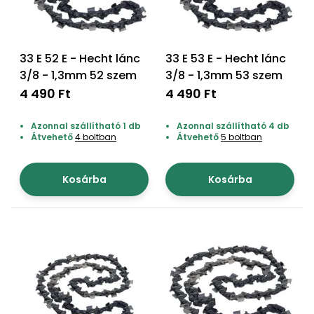
33 E 52 E - Hecht lánc
33 E 53 E - Hecht lánc
3/8 - 1,3mm 52 szem
3/8 - 1,3mm 53 szem
4 490 Ft
4 490 Ft
Azonnal szállítható 1 db
Azonnal szállítható 4 db
Átvehető
4 boltban
Átvehető
5 boltban
Kosárba
Kosárba