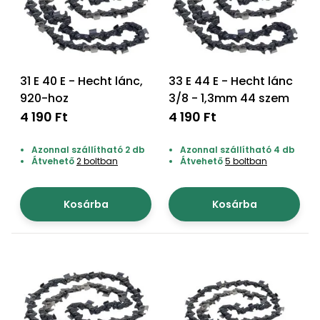
Öntözéstechnika
légkondícionálók
Szivattyú
31 E 40 E - Hecht lánc,
33 E 44 E - Hecht lánc
Magasnyomású
920-hoz
3/8 - 1,3mm 44 szem
mosó
4 190 Ft
4 190 Ft
Seprőgép
Azonnal szállítható 2 db
Azonnal szállítható 4 db
Átvehető
2 boltban
Átvehető
5 boltban
Hómaró
Kosárba
Kosárba
Hólapát
és
kiegészítő
Növényápolási
kellékek