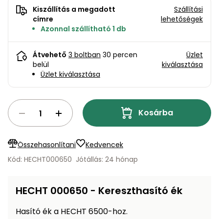
bútorok
program
Kompresszorok
Kiszállítás a megadott
Szállítási
Kiegészítők
címre
lehetőségek
Rönkaprító,
Lapvibrátorok,
Azonnal szállítható 1 db
rönkhasító
szállítóeszközök
Infraszaunák
Átvehető
3 boltban
30 percen
Üzlet
Ágaprító
Mérőeszközök
belül
kiválasztása
Üzlet kiválasztása
Grillek
Mérőműszerek
Kosárba
Lombfúvó-
szívó
Munkaasztalok
Összehasonlítani
Kedvencek
Szállítókocsi
és
Porszívók
Kód: HECHT000650
Jótállás: 24 hónap
tartozékok
Úttakarító
Szórókocsi,
HECHT 000650 - Kereszthasító ék
gépek
kézi szóró
Hasító ék a HECHT 6500-hoz.
Ventillátorok,