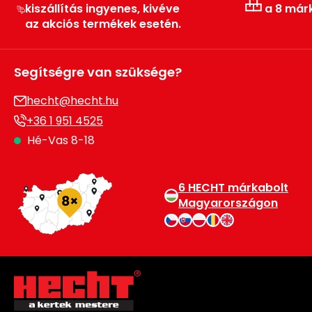
kiszállítás ingyenes, kivéve
a 8 már
az akciós termékek esetén.
Segítségre van szüksége?
hecht@hecht.hu
+36 1 951 4525
Hé-Vas 8-18
6 HECHT márkabolt
Magyarországon