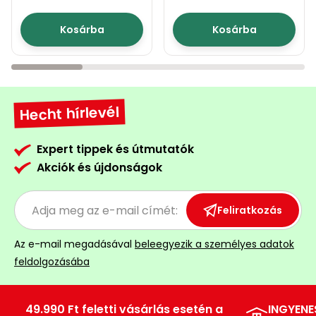
Permetező
Kosárba
Kosárba
Üvegház
és
melegház
Hecht hírlevél
Komposztáló
Expert tippek és útmutatók
Kézi
Akciók és újdonságok
szerszám,
eszközök
Feliratkozás
Kiegészítők
Az e-mail megadásával
beleegyezik a személyes adatok
feldolgozásába
49.990 Ft feletti vásárlás esetén a
INGYENE