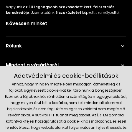
Vagyunk
az EU legnagyobb szakosodott kerti felszerelés
kereskedője
. Üzemeltetünk
6 szaküzletet
képzett személyzettel.
Kövessen minket
Rólunk
Mindent a vásárlásról
Adatvédelmi és cookie-beállítások
Szerviz és támogatás
Ahhoz, hogy minden megfelelően működjön, átmenetileg kis
fájlokat, úgynevezett cookie-kat kell tárolnunk a böngészőjében.
Ezeknek a fájloknak köszönhetően a számítógép megjegyzi például,
Aktuális információk
hogy milyen árut tett a kosárba, nem kell minden alkalommal
bejelentkeznie, és nem fogjuk feleslegesen zaklatni nem megfelelő
reklámokkal. A sütikről
ITT
tudhat meg többet. Az ÉRTEM gombra
kattintva kifejezi hozzájárulását a cookie-k használatához, és ezzel
Szállítás és fizetési módok
lehetővé teszi, hogy weboldalunkat folyamatosan fejleszthessük, és