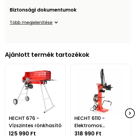
Öntözéstechnika
légkondícionálók
Biztonsági dokumentumok
Szivattyú
Több megjelenítése
Magasnyomású
mosó
Ajánlott termék tartozékok
Seprőgép
Hómaró
Hólapát
és
kiegészítő
HECHT 676 -
HECHT 6110 -
Növényápolási
Vízszintes rönkhasító
Elektromos
kellékek
rönkhasító
125 990 Ft
318 990 Ft