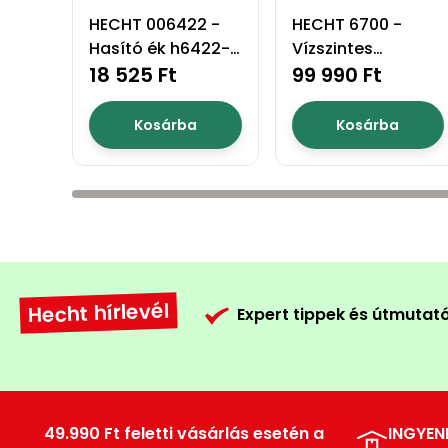
HECHT 006422 -
HECHT 6700 -
Hasító ék h6422-
Vízszintes
höz
18 525 Ft
rönkhasító
99 990 Ft
Kosárba
Kosárba
Hecht hírlevél
Expert tippek és útmutat
49.990 Ft feletti vásárlás esetén a
INGYEN