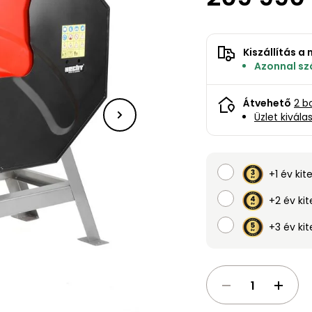
Kiszállítás 
Azonnal szá
Átvehető
2 b
Üzlet kivála
+1 év kit
+2 év kit
+3 év kit