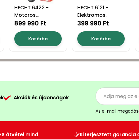
HECHT 6422 -
HECHT 6121 -
Motoros
Elektromos
rönkhasító
899 990 Ft
rönkhasító
399 990 Ft
Kosárba
Kosárba
ók
Akciók és újdonságok
Az e-mail megadás
ES átvétel mind
Kiterjesztett garancia 