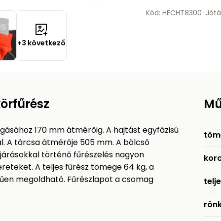
Kód: HECHT8300
Jótá
+3 következő
örfűrész
Mű
ágásához 170 mm átmérőig. A hajtást egyfázisú
töm
al. A tárcsa átmérője 505 mm. A bölcső
járásokkal történő fűrészelés nagyon
kor
reteket. A teljes fűrész tömege 64 kg, a
erűen megoldható. Fűrészlapot a csomag
telj
rön