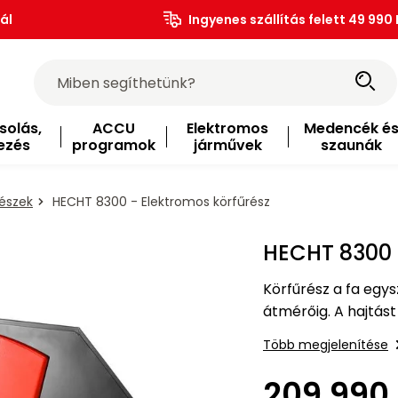
ál
Ingyenes szállítás felett 49 990 
solás,
ACCU
Elektromos
Medencék é
ezés
programok
járművek
szaunák
részek
HECHT 8300 - Elektromos körfűrész
HECHT 8300 
Körfűrész a fa egy
átmérőig. A hajtást
tápellátással. A t
Több megjelenítése
209 990 