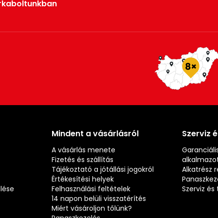
rkaboltunkban
Mindent a vásárlásról
Szerviz 
A vásárlás menete
Garanciális
Fizetés és szállítás
alkalmazot
Tájékoztató a jótállási jogokról
Alkatrész 
Értékesítési helyek
Panaszkez
elése
Felhasználási feltételek
Szerviz é
14 napon belüli visszatérítés
Miért vásároljon tőlünk?