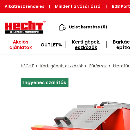
Alkatrész rendelés
|
Mindent a vásárlásról
|
B2B Port
Üzlet keresése (6)
Akciós
Kerti gépek,
Barkác
OUTLET%
ajánlatok
eszközök
építk
HECHT
Kerti gépek, eszközök
Fűrészek
Hintafű
Ingyenes szállítás