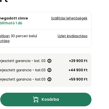
a megadott címre
Szállítási lehetőségek
llítható 1 db
oltban
30 percen belül
Üzlet kiválasztása
sztása
erjesztett garancia - kat. 03
+29 900 Ft
erjesztett garancia - kat.03
+44 900 Ft
erjesztett garancia - kat.03
+59 900 Ft
Kosárba