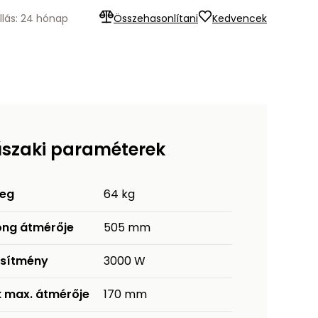
llás: 24 hónap
Összehasonlítani
Kedvencek
szaki paraméterek
eg
64 kg
ong átmérője
505 mm
esítmény
3000 W
k max. átmérője
170 mm