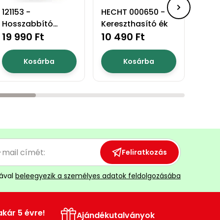
121153 -
HECHT 000650 -
4501
Hosszabbító
Kereszthasító ék
Hoss
dobbal - 20
19 990 Ft
10 490 Ft
dobb
32 
méteres
méte
Kosárba
Kosárba
Feliratkozás
ával
beleegyezik a személyes adatok feldolgozásába
akár 5 évre!
Ajándékutalványok