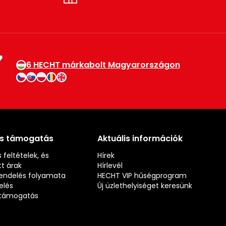
6 HECHT márkabolt Magyarországon
és támogatás
Aktuális információk
 feltételek, és
Hírek
t árak
Hírlevél
rendelés folyamata
HECHT VIP hűségprogram
elés
Új üzlethelyiséget keresünk
s támogatás