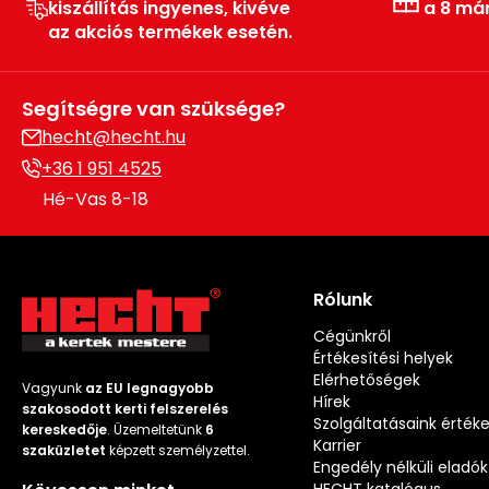
kiszállítás ingyenes, kivéve
a 8 má
az akciós termékek esetén.
Segítségre van szüksége?
hecht@hecht.hu
+36 1 951 4525
Hé-Vas 8-18
Rólunk
Cégünkről
Értékesítési helyek
Elérhetőségek
Vagyunk
az EU legnagyobb
Hírek
szakosodott kerti felszerelés
Szolgáltatásaink érték
kereskedője
. Üzemeltetünk
6
Karrier
szaküzletet
képzett személyzettel.
Engedély nélküli eladók