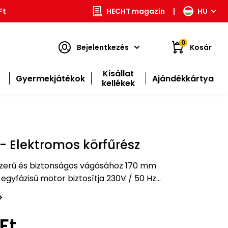
Ft
HECHT magazin
|
HU
0
Bejelentkezés
Kosár
s
Kisállat
Gyermekjátékok
Ajándékkártya
kellékek
- Elektromos körfűrész
szerű és biztonságos vágásához 170 mm
 egyfázisú motor biztosítja 230V / 50 Hz
árcsa átmérője 505 mm.
Ft