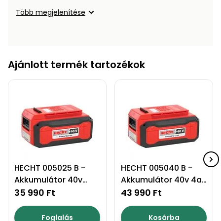
Több megjelenítése
Ajánlott termék tartozékok
HECHT 005025 B -
HECHT 005040 B -
Akkumulátor 40v
Akkumulátor 40v 4ah
2,5ah akku program
akku program 5040
35 990 Ft
43 990 Ft
5040
Foglalás
Kosárba