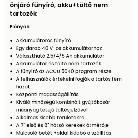
Öntözéstechnika
önjáró fűnyíró, akku+töltő nem
légkondícionálók
tartozék
Szivattyú
Előnyök:
Magasnyomású
Akkumulátoros fűnyíró
mosó
Egy darab 40 V-os akkumulátorhoz
Választható 2,5/4/5 Ah akkumulátor
Seprőgép
Akkumulátor és töltő nem tartozék
A fűnyíró az ACCU 5040 program része
A felhasználók értékelni fogják a tartós fém
Hómaró
házat
Központi magasságállítás
Hólapát
Kiváló minőségű kombinált gyűjtőkosár
és
műanyag tetejű töltésjelzővel
kiegészítő
Alkalmas kisebb területekre
Növényápolási
A 7" első és 8" hátsó kerekek átmérője
kellékek
Mulcsoló betét +oldal kidobó a szállítás