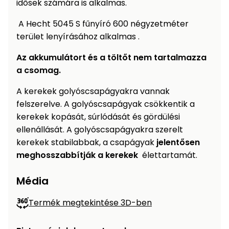
idősek számára is alkalmas.
A Hecht 5045 S fűnyíró 600 négyzetméter
terület lenyírásához alkalmas .
Az akkumulátort és a töltőt nem tartalmazza
a csomag.
A kerekek golyóscsapágyakra vannak
felszerelve. A golyóscsapágyak csökkentik a
kerekek kopását, súrlódását és gördülési
ellenállását. A golyóscsapágyakra szerelt
kerekek stabilabbak, a csapágyak
jelentősen
meghosszabbítják a kerekek
élettartamát.
Média
Termék megtekintése 3D-ben