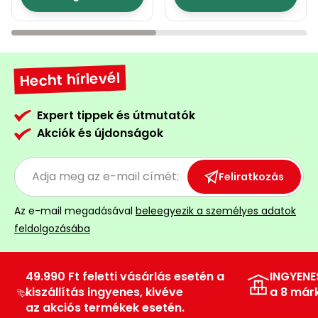
Hecht hírlevél
Expert tippek és útmutatók
Akciók és újdonságok
Feliratkozás
Az e-mail megadásával
beleegyezik a személyes adatok
feldolgozásába
49.990 Ft feletti vásárlás esetén a
INGYENE
kiszállítás ingyenes, kivéve
a 8 már
az akciós termékek esetén.