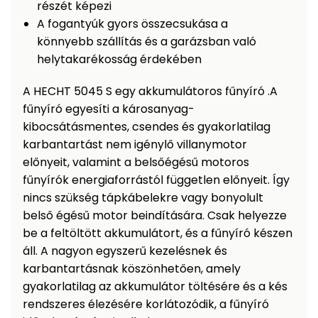
részét képezi
Permetező
A fogantyúk gyors összecsukása a
könnyebb szállítás és a garázsban való
Üvegház
helytakarékosság érdekében
és
melegház
A HECHT 5045 S egy akkumulátoros fűnyíró .A
fűnyíró egyesíti a károsanyag-
Komposztáló
kibocsátásmentes, csendes és gyakorlatilag
karbantartást nem igénylő villanymotor
Kézi
előnyeit, valamint a belsőégésű motoros
szerszám,
fűnyírók energiaforrástól független előnyeit. Így
eszközök
nincs szükség tápkábelekre vagy bonyolult
belső égésű motor beindítására. Csak helyezze
Kiegészítők
be a feltöltött akkumulátort, és a fűnyíró készen
áll. A nagyon egyszerű kezelésnek és
karbantartásnak köszönhetően, amely
gyakorlatilag az akkumulátor töltésére és a kés
rendszeres élezésére korlátozódik, a fűnyíró