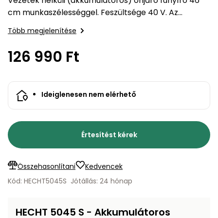
Vezeték nélküli (akkumulátoros) önjáró fűnyíró 46
bútorok
program
Kompresszorok
Kiegészítők
cm munkaszélességgel. Feszültsége 40 V. Az
Rönkaprító,
akkumulátor kapacitása 2,5 / 4/5 Ah. Kosár
Lapvibrátorok,
Több megjelenítése
rönkhasító
térfogata 60 l. Szabadalmaztatott kerék kialakítás.
szállítóeszközök
Infraszaunák
Az…
126 990 Ft
Ágaprító
Mérőeszközök
Grillek
Ideiglenesen nem elérhető
Mérőműszerek
Lombfúvó-
szívó
Munkaasztalok
Értesítést kérek
Szállítókocsi
és
Porszívók
tartozékok
Összehasonlítani
Kedvencek
Kód: HECHT5045S
Jótállás: 24 hónap
Úttakarító
Szórókocsi,
gépek
kézi szóró
HECHT 5045 S - Akkumulátoros
Ventillátorok,