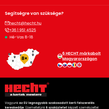
Segítségre van szüksége?
hecht@hecht.hu
+36 1 951 4525
Hé-Vas 8-18
6 HECHT márkabolt
Magyarországon
Vagyunk
az EU legnagyobb szakosodott kerti felszerelés
kereskedője
. Üzemeltetünk
6 szaküzletet
képzett személyzettel.