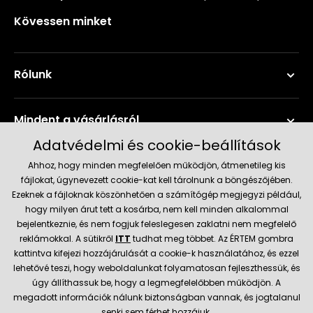
Kövessen minket
Rólunk
Mindent a vásárlásról
Adatvédelmi és cookie-beállítások
Szerviz és támogatás
Ahhoz, hogy minden megfelelően működjön, átmenetileg kis
fájlokat, úgynevezett cookie-kat kell tárolnunk a böngészőjében.
Ezeknek a fájloknak köszönhetően a számítógép megjegyzi például,
Aktuális információk
hogy milyen árut tett a kosárba, nem kell minden alkalommal
bejelentkeznie, és nem fogjuk feleslegesen zaklatni nem megfelelő
reklámokkal. A sütikről
ITT
tudhat meg többet. Az ÉRTEM gombra
kattintva kifejezi hozzájárulását a cookie-k használatához, és ezzel
Szállítás és fizetési módok
lehetővé teszi, hogy weboldalunkat folyamatosan fejleszthessük, és
úgy állíthassuk be, hogy a legmegfelelőbben működjön. A
Megbízható kereskedő
megadott információk nálunk biztonságban vannak, és jogtalanul
senki sem férhet hozzájuk.