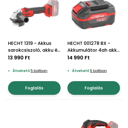
HECHT 1319 - Akkus
HECHT 001278 BX -
sarokcsiszoló, akku és
Akkumulátor 4ah akku
töltő nem tartozék
program 1278
13 990 Ft
14 990 Ft
Átvehető
5 boltban
Átvehető
5 boltban
Foglalás
Foglalás