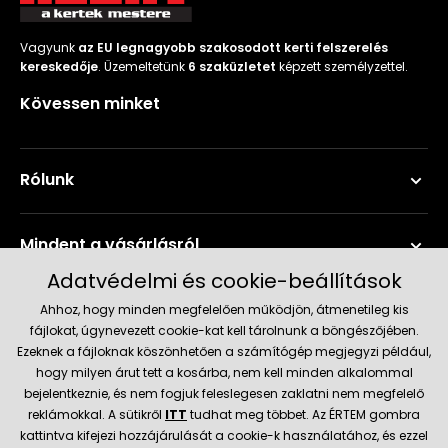
Vagyunk
az EU legnagyobb szakosodott kerti felszerelés
kereskedője
. Üzemeltetünk
6 szaküzletet
képzett személyzettel.
Kövessen minket
Rólunk
Mindent a vásárlásról
Adatvédelmi és cookie-beállítások
Szerviz és támogatás
Ahhoz, hogy minden megfelelően működjön, átmenetileg kis
fájlokat, úgynevezett cookie-kat kell tárolnunk a böngészőjében.
Ezeknek a fájloknak köszönhetően a számítógép megjegyzi például,
Aktuális információk
hogy milyen árut tett a kosárba, nem kell minden alkalommal
bejelentkeznie, és nem fogjuk feleslegesen zaklatni nem megfelelő
reklámokkal. A sütikről
ITT
tudhat meg többet. Az ÉRTEM gombra
kattintva kifejezi hozzájárulását a cookie-k használatához, és ezzel
Szállítás és fizetési módok