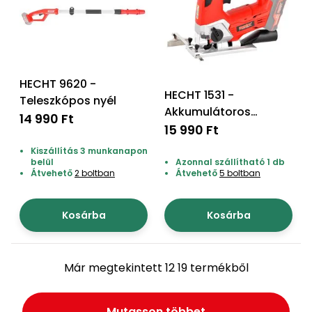
HECHT 9620 -
HECHT 1531 -
Teleszkópos nyél
Akkumulátoros
14 990 Ft
szúrófűrész, akku és
15 990 Ft
töltő nem tartozék
Kiszállítás 3 munkanapon
belül
Azonnal szállítható 1 db
Átvehető
2 boltban
Átvehető
5 boltban
Kosárba
Kosárba
Már megtekintett 12 19 termékből
Mutasson többet