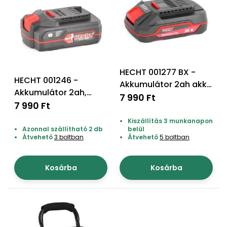
Permetező
Üvegház
és
melegház
HECHT 001277 BX -
HECHT 001246 -
Akkumulátor 2ah akku
Komposztáló
Akkumulátor 2ah,
program 1278
7 990 Ft
h1247-hez
7 990 Ft
Kézi
Kiszállítás 3 munkanapon
szerszám,
Azonnal szállítható 2 db
belül
eszközök
Átvehető
3 boltban
Átvehető
5 boltban
Kiegészítők
Kosárba
Kosárba