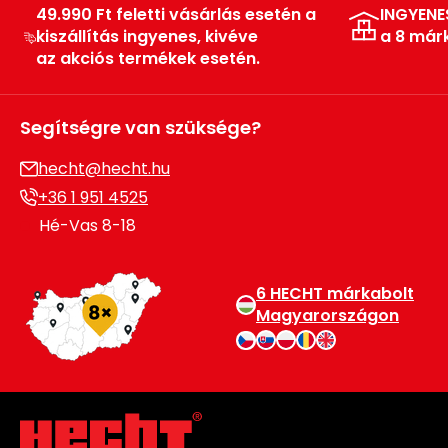
49.990 Ft feletti vásárlás esetén a
INGYENE
kiszállítás ingyenes, kivéve
a 8 már
az akciós termékek esetén.
Segítségre van szüksége?
hecht@hecht.hu
+36 1 951 4525
Hé-Vas 8-18
6 HECHT márkabolt
Magyarországon