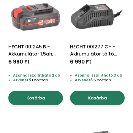
Öntözéstechnika
légkondícionálók
Szivattyú
Magasnyomású
mosó
HECHT 001245 B -
HECHT 001277 CH -
Akkumulátor 1,5ah,
Akkumulátor töltő
Seprőgép
h1245-höz
akku program 1278
6 990 Ft
6 990 Ft
Azonnal szállítható 2 db
Azonnal szállítható 3 db
Hómaró
Átvehető
1 boltban
Átvehető
5 boltban
Hólapát
Kosárba
Kosárba
és
kiegészítő
Növényápolási
kellékek