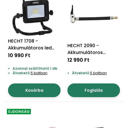
HECHT 1708 -
HECHT 2090 -
Akkumulátoros led
Akkumulátoros
lámpa
10 990 Ft
kompresszor, akku és
12 990 Ft
töltő nem tartozék
Azonnal szállítható 1 db
Átvehető
5 boltban
Átvehető
5 boltban
Kosárba
Foglalás
ÚJDONSÁG