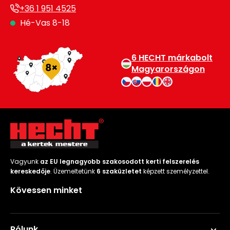
+36 1 951 4525
Hé-Vas 8-18
6 HECHT márkabolt
Magyarországon
Vagyunk
az EU legnagyobb szakosodott kerti felszerelés
kereskedője
. Üzemeltetünk
6 szaküzletet
képzett személyzettel.
Kövessen minket
Rólunk