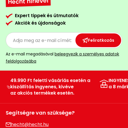
Hecht hírlevél
Expert tippek és útmutatók
Akciók és újdonságok
Feliratkozás
Az e-mail megadásával
beleegyezik a személyes adatok
feldolgozásába
49.990 Ft feletti vásárlás esetén a
INGYENE
kiszállítás ingyenes, kivéve
a 8 már
az akciós termékek esetén.
Segítségre van szüksége?
hecht@hecht.hu