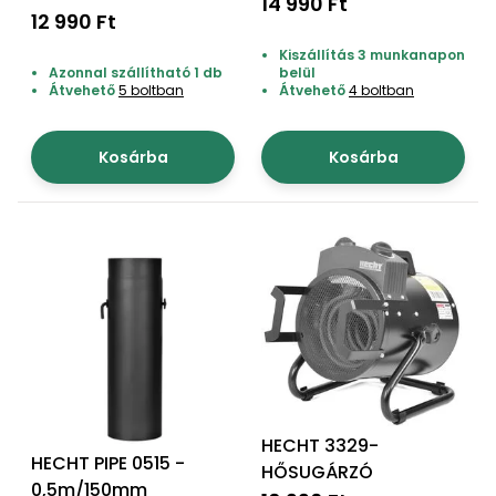
fűtőberendezés
14 990 Ft
12 990 Ft
Kiszállítás 3 munkanapon
Azonnal szállítható 1 db
belül
Átvehető
5 boltban
Átvehető
4 boltban
Kosárba
Kosárba
HECHT 3329-
HECHT PIPE 0515 -
HŐSUGÁRZÓ
0,5m/150mm