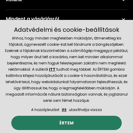
Mindent a vásárlásról
Adatvédelmi és cookie-beállítások
Szerviz és támogatás
Ahhoz, hogy minden megfelelően működjön, átmenetileg kis
fájlokat, úgynevezett cookie-kat kell tárolnunk a böngészőjében.
Ezeknek a fájloknak köszönhetően a számítógép megjegyzi például,
Aktuális információk
hogy milyen árut tett a kosárba, nem kell minden alkalommal
bejelentkeznie, és nem fogjuk feleslegesen zaklatni nem megfelelő
reklámokkal. A sütikről
ITT
tudhat meg többet. Az ÉRTEM gombra
kattintva kifejezi hozzájárulását a cookie-k használatához, és ezzel
Szállítás és fizetési módok
lehetővé teszi, hogy weboldalunkat folyamatosan fejleszthessük, és
úgy állíthassuk be, hogy a legmegfelelőbben működjön. A
megadott információk nálunk biztonságban vannak, és jogtalanul
Megbízható kereskedő
senki sem férhet hozzájuk.
A hozzájárulást
itt
utasíthatja vissza
© 2026 Hecht.cz
Általános szerződési feltételek
ÉRTEM
Az e-boltot létrehozta és technikailag biztosítja
SIMPLIA.cz