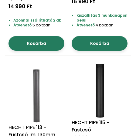
16 990 Ft
14 990 Ft
Kiszállítás 3 munkanapon
Azonnal szállítható 2 db
belül
Átvehető
5 boltban
Átvehető
4 boltban
Kosárba
Kosárba
HECHT PIPE 115 -
HECHT PIPE 113 -
Füstcső
Füstcső 1m, 130mm