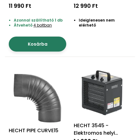
11 990 Ft
12 990 Ft
Permetező
Azonnal szállítható 1 db
Ideiglenesen nem
Üvegház
Átvehető
4 boltban
elérhető
és
melegház
Kosárba
Komposztáló
Kézi
szerszám,
eszközök
Kiegészítők
HECHT 3545 -
HECHT PIPE CURVE15
Elektromos helyi