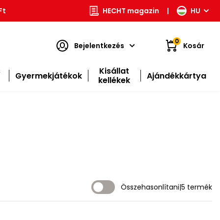
Ft
HECHT magazin
|
HU
0
Bejelentkezés
Kosár
s
Kisállat
Gyermekjátékok
Ajándékkártya
kellékek
Összehasonlítani
|
5 termék