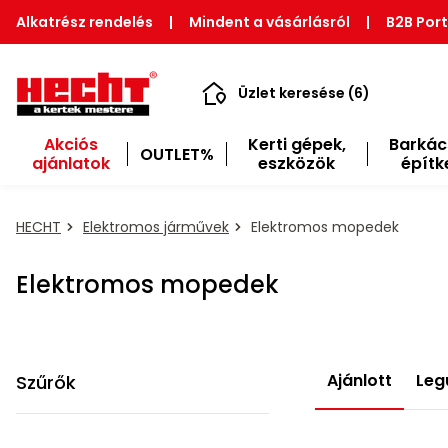
Alkatrész rendelés
|
Mindent a vásárlásról
|
B2B Port
Üzlet keresése (6)
Akciós
Kerti gépek,
Barkác
OUTLET%
ajánlatok
eszközök
építk
HECHT
Elektromos járművek
Elektromos mopedek
Elektromos mopedek
Ajánlott
Leg
Szűrők