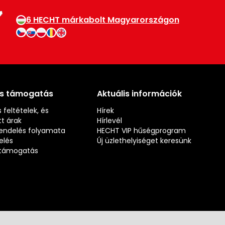
6 HECHT márkabolt Magyarországon
és támogatás
Aktuális információk
 feltételek, és
Hírek
t árak
Hírlevél
rendelés folyamata
HECHT VIP hűségprogram
elés
Új üzlethelyiséget keresünk
s támogatás