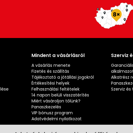
Mindent a vásárlásról
Szerviz 
A vásárlás menete
Garanciális
Fizetés és szállítás
alkalmazot
Tájékoztató a jótállási jogokról
Alkatrész 
Értékesítési helyek
Panaszkez
elése
Felhasználási feltételek
Szerviz é
14 napon belüli visszatérítés
Miért vásároljon tőlünk?
Panaszkezelés
VIP bónusz program
Adatvédelmi nyilatkozat