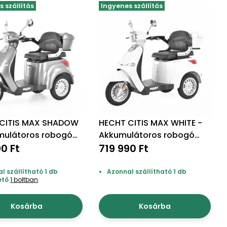
 szállítás
Ingyenes szállítás
CITIS MAX SHADOW
HECHT CITIS MAX WHITE -
mulátoros robogó
Akkumulátoros robogó
etál
90 Ft
metálfehér
719 990 Ft
l szállítható 1 db
Azonnal szállítható 1 db
ető
1 boltban
Kosárba
Kosárba