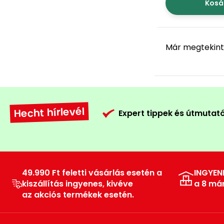
Kosá
Már megtekint
Hecht hírlevél
Expert tippek és útmutat
49.990 Ft feletti vásárlás esetén a
INGYEN
kiszállítás ingyenes, kivéve
a 8 má
az akciós termékek esetén.