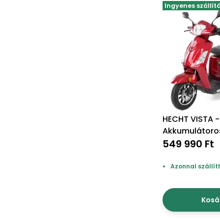
Ingyenes szállít
HECHT VISTA -
Akkumulátoro
549 990 Ft
Azonnal szállít
Kosá