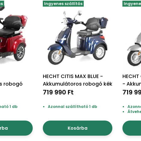
ás
Ingyenes szállítás
Ingyenes
HECHT CITIS MAX BLUE -
HECHT 
s robogó
Akkumulátoros robogó kék
- Akku
719 990 Ft
ezüstm
719 9
ható 1 db
Azonnal szállítható 1 db
Azonna
Átveh
rba
Kosárba