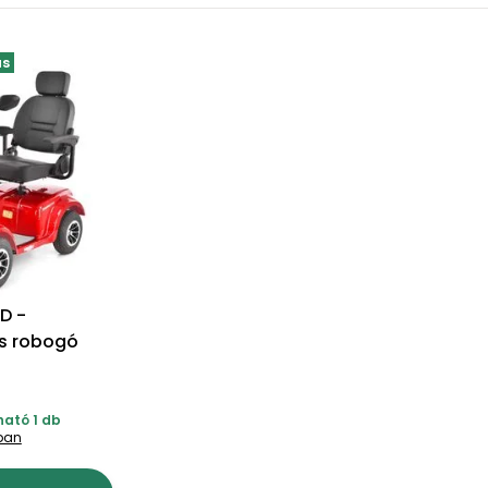
ás
D -
s robogó
ható 1 db
tban