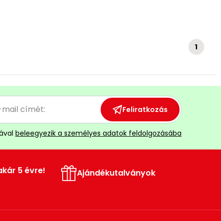
1
Feliratkozás
ával
beleegyezik a személyes adatok feldolgozásába
akár 5 évre!
Ajándékutalványok