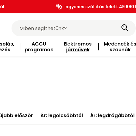
ál
Ingyenes szállítás felett 49 990 
solás,
ACCU
Elektromos
Medencék é
ezés
programok
járművek
szaunák
újabb először
Ár: legolcsóbbtól
Ár: legdrágábbtól