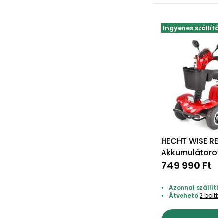
Ingyenes szállít
HECHT WISE RE
Akkumulátoro
749 990 Ft
Azonnal szállít
Átvehető
2 bol