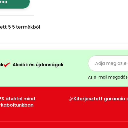
rba
ett 5 5 termékből
ók
Akciók és újdonságok
Az e-mail megadás
ES átvétel mind
Kiterjesztett garancia 
rkaboltunkban