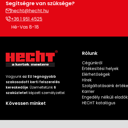
Segítségre van szüksége?
hecht@hecht.hu
+36 1 951 4525
Hé-Vas 8-18
Rólunk
Cégünkről
Értékesítési helyek
Elérhetőségek
Vagyunk
az EU legnagyobb
Hírek
szakosodott kerti felszerelés
Szolgáltatásaink érték
kereskedője
. Üzemeltetünk
6
Karrier
szaküzletet
képzett személyzettel.
Engedély nélküli eladók
Kövessen minket
HECHT katalógus