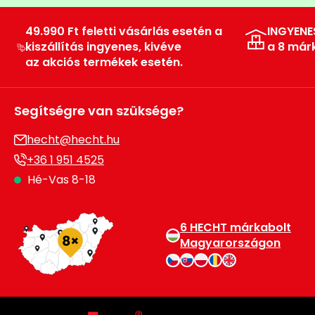
Öntözéstechnika
légkondícionálók
49.990 Ft feletti vásárlás esetén a
INGYENE
kiszállítás ingyenes, kivéve
a 8 már
Szivattyú
az akciós termékek esetén.
Magasnyomású
mosó
Segítségre van szüksége?
hecht@hecht.hu
Seprőgép
+36 1 951 4525
Hé-Vas 8-18
Hómaró
Hólapát
6 HECHT márkabolt
és
Magyarországon
kiegészítő
Növényápolási
kellékek