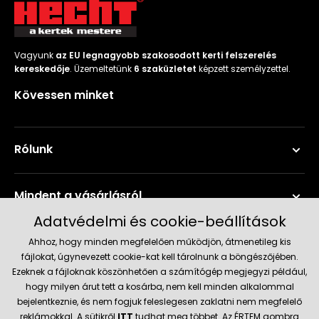
Permetező
Üvegház
Vagyunk
az EU legnagyobb szakosodott kerti felszerelés
kereskedője
. Üzemeltetünk
6 szaküzletet
képzett személyzettel.
és
melegház
Kövessen minket
Komposztáló
Rólunk
Kézi
szerszám,
eszközök
Mindent a vásárlásról
Adatvédelmi és cookie-beállítások
Kiegészítők
Szerviz és támogatás
Ahhoz, hogy minden megfelelően működjön, átmenetileg kis
fájlokat, úgynevezett cookie-kat kell tárolnunk a böngészőjében.
Ezeknek a fájloknak köszönhetően a számítógép megjegyzi például,
Aktuális információk
hogy milyen árut tett a kosárba, nem kell minden alkalommal
bejelentkeznie, és nem fogjuk feleslegesen zaklatni nem megfelelő
reklámokkal. A sütikről
ITT
tudhat meg többet. Az ÉRTEM gombra