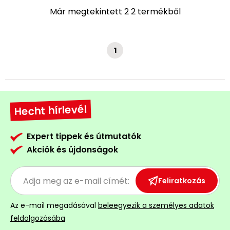
bútorok
program
Kompresszorok
Már megtekintett 2 2 termékből
Kiegészítők
Rönkaprító,
Lapvibrátorok,
rönkhasító
szállítóeszközök
Infraszaunák
1
Ágaprító
Mérőeszközök
Grillek
Mérőműszerek
Hecht hírlevél
Lombfúvó-
szívó
Munkaasztalok
Expert tippek és útmutatók
Akciók és újdonságok
Szállítókocsi
és
Porszívók
tartozékok
Feliratkozás
Úttakarító
Szórókocsi,
gépek
Az e-mail megadásával
beleegyezik a személyes adatok
kézi szóró
feldolgozásába
Ventillátorok,