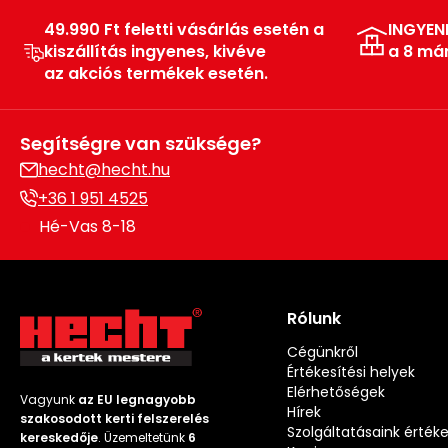
49.990 Ft feletti vásárlás esetén a
INGYEN
kiszállítás ingyenes, kivéve
a 8 má
az akciós termékek esetén.
Segítségre van szüksége?
hecht@hecht.hu
+36 1 951 4525
Hé-Vas 8-18
Rólunk
Cégünkről
Értékesítési helyek
Elérhetőségek
Vagyunk
az EU legnagyobb
Hírek
szakosodott kerti felszerelés
Szolgáltatásaink érték
kereskedője
. Üzemeltetünk
6