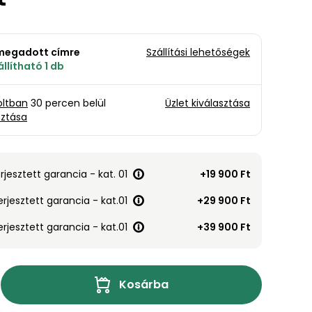
a megadott címre
Szállítási lehetőségek
llítható 1 db
oltban
30 percen belül
Üzlet kiválasztása
sztása
erjesztett garancia - kat. 01
+19 900 Ft
erjesztett garancia - kat.01
+29 900 Ft
erjesztett garancia - kat.01
+39 900 Ft
Kosárba