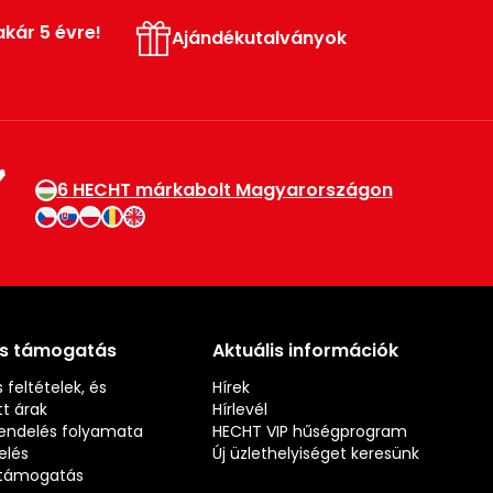
akár 5 évre!
Ajándékutalványok
6 HECHT márkabolt Magyarországon
és támogatás
Aktuális információk
 feltételek, és
Hírek
t árak
Hírlevél
rendelés folyamata
HECHT VIP hűségprogram
elés
Új üzlethelyiséget keresünk
s támogatás