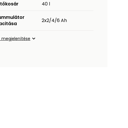
jtőkosár
40 l
ummulátor
2x2/4/6 Ah
acitása
 megjelenítése