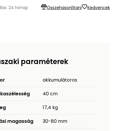
llás: 24 hónap
Összehasonlítani
Kedvencek
szaki paraméterek
or
akkumulátoros
kaszélesség
40 cm
eg
17,4 kg
ási magasság
30-80 mm