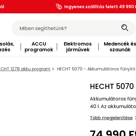
ál
Ingyenes szállítás felett 49 990 
solás,
ACCU
Elektromos
Medencék é
ezés
programok
járművek
szaunák
ECHT 1278 akku program
HECHT 5070 - Akkumulátoros fűnyíró
HECHT 5070 
Akkumulátoros fűny
40 l. Az akkumulát
Több megjelenítése
74 990 F