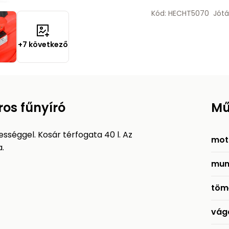
Kód: HECHT5070
Jótá
+7 következő
os fűnyíró
Mű
séggel. Kosár térfogata 40 l. Az
mot
.
mun
töm
vág