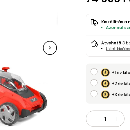
Kiszállítás 
Azonnal szá
Átvehető
3 b
Üzlet kivála
+1 év kit
+2 év kit
+3 év kit