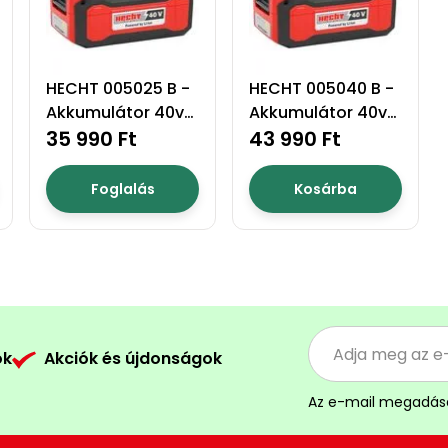
HECHT 005025 B -
HECHT 005040 B -
Akkumulátor 40v
Akkumulátor 40v
2,5ah akku
35 990 Ft
4ah akku program
43 990 Ft
program 5040
5040
Foglalás
Kosárba
ók
Akciók és újdonságok
Az e-mail megadás