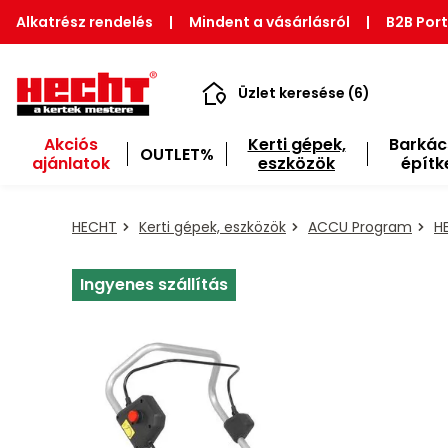
Alkatrész rendelés
|
Mindent a vásárlásról
|
B2B Port
Üzlet keresése (6)
Akciós
Kerti gépek,
Barkác
OUTLET%
ajánlatok
eszközök
építk
HECHT
Kerti gépek, eszközök
ACCU Program
H
Ingyenes szállítás