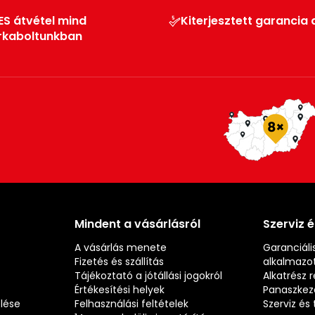
ES átvétel mind
Kiterjesztett garancia 
rkaboltunkban
Mindent a vásárlásról
Szerviz 
A vásárlás menete
Garanciális
Fizetés és szállítás
alkalmazot
Tájékoztató a jótállási jogokról
Alkatrész 
Értékesítési helyek
Panaszkez
elése
Felhasználási feltételek
Szerviz é