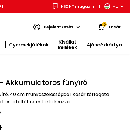
Ft
HECHT magazin
|
HU
0
Bejelentkezés
Kosár
s
Kisállat
Gyermekjátékok
Ajándékkártya
kellékek
- Akkumulátoros fűnyíró
író, 40 cm munkaszélességgel. Kosár térfogata
ort és a töltőt nem tartalmazza.
t