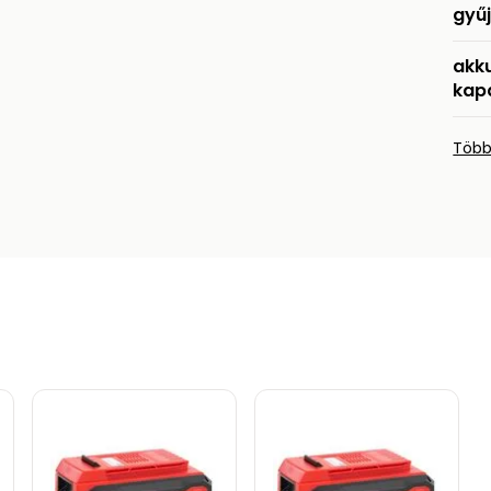
gyű
akk
kap
Több