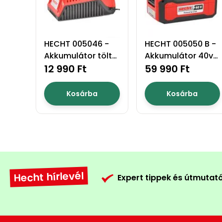
HECHT 005046 -
HECHT 005050 B -
Akkumulátor töltő
Akkumulátor 40v
akku program
12 990 Ft
5ah akku program
59 990 Ft
5040
5040
Kosárba
Kosárba
Hecht hírlevél
Expert tippek és útmutat