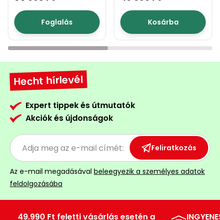
5040
Foglalás
Kosárba
Hecht hírlevél
Expert tippek és útmutatók
Akciók és újdonságok
Feliratkozás
Az e-mail megadásával
beleegyezik a személyes adatok
feldolgozásába
49.990 Ft feletti vásárlás esetén a
INGYENE