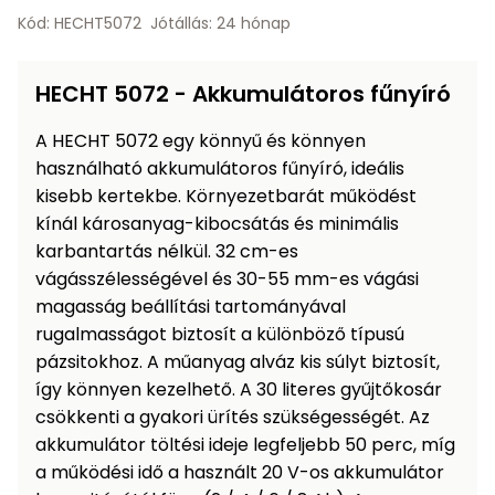
Öntözéstechnika
légkondícionálók
Kód: HECHT5072
Jótállás: 24 hónap
Szivattyú
HECHT 5072 - Akkumulátoros fűnyíró
Magasnyomású
A HECHT 5072 egy könnyű és könnyen
mosó
használható akkumulátoros fűnyíró, ideális
kisebb kertekbe. Környezetbarát működést
Seprőgép
kínál károsanyag-kibocsátás és minimális
karbantartás nélkül. 32 cm-es
vágásszélességével és 30-55 mm-es vágási
Hómaró
magasság beállítási tartományával
rugalmasságot biztosít a különböző típusú
Hólapát
pázsitokhoz. A műanyag alváz kis súlyt biztosít,
és
így könnyen kezelhető. A 30 literes gyűjtőkosár
kiegészítő
csökkenti a gyakori ürítés szükségességét. Az
Növényápolási
akkumulátor töltési ideje legfeljebb 50 perc, míg
kellékek
a működési idő a használt 20 V-os akkumulátor