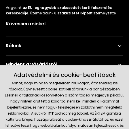
Vagyunk
az EU legnagyobb szakosodott kerti felszerelés
kereskedője
. Üzemeltetünk
6 szaküzletet
képzett személyzettel.
Kövessen minket
Rólunk
Mindent a vásárlásról
Adatvédelmi és cookie-beállítások
Szerviz és támogatás
Ahhoz, hogy minden megfelelően működjön, átmenetileg kis
fájlokat, úgynevezett cookie-kat kell tárolnunk a böngészőjében.
Ezeknek a fájloknak köszönhetően a számítógép megjegyzi például,
Aktuális információk
hogy milyen árut tett a kosárba, nem kell minden alkalommal
bejelentkeznie, és nem fogjuk feleslegesen zaklatni nem megfelelő
reklámokkal. A sütikről
ITT
tudhat meg többet. Az ÉRTEM gombra
kattintva kifejezi hozzájárulását a cookie-k használatához, és ezzel
Szállítás és fizetési módok
lehetővé teszi, hogy weboldalunkat folyamatosan fejleszthessük, és