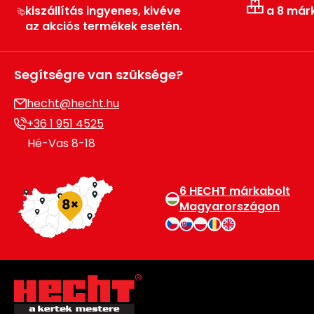
kiszállítás ingyenes, kivéve
a 8 már
az akciós termékek esetén.
Segítségre van szüksége?
hecht@hecht.hu
+36 1 951 4525
Hé-Vas 8-18
6 HECHT márkabolt
Magyarországon