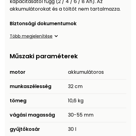
kapacitásától függ (2 / 4 / 6 / 8 Ah). Az
Permetező
akkumulátorokat és a töltőt nem tartalmazza.
Biztonsági dokumentumok
Üvegház
és
Több megjelenítése
melegház
Komposztáló
Műszaki paraméterek
Kézi
motor
akkumulátoros
szerszám,
eszközök
munkaszélesség
32 cm
Kiegészítők
tömeg
10,6 kg
vágási magasság
30-55 mm
gyűjtőkosár
30 l