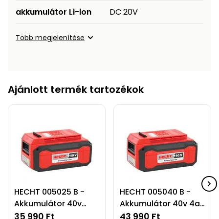
akkumulátor Li-ion
DC 20V
Több megjelenítése
Ajánlott termék tartozékok
HECHT 005025 B -
HECHT 005040 B -
Akkumulátor 40v
Akkumulátor 40v 4ah
2,5ah akku program
akku program 5040
35 990 Ft
43 990 Ft