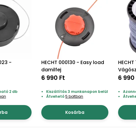
023 -
HECHT 000130 - Easy load
HECHT 
damilfej
Vágósz
6 990 Ft
3*60m
6 990 
ható 2 db
Kiszállítás 3 munkanapon belül
Azonna
tban
Átvehető
5 boltban
Átveh
rba
Kosárba