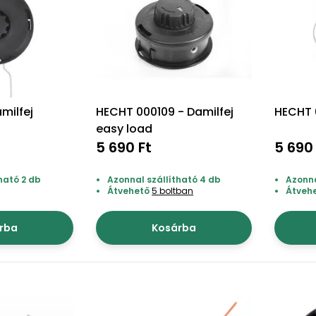
milfej
HECHT 000109 - Damilfej
HECHT 
easy load
5 690 Ft
5 690
ható 2 db
Azonnal szállítható 4 db
Azonna
Átvehető
5 boltban
Átveh
rba
Kosárba