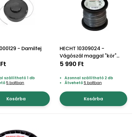
000129 - Damilfej
HECHT 10309024 -
Vágószál maggal "kör"
 Ft
2,4*90m
5 990 Ft
l szállítható 1 db
Azonnal szállítható 2 db
ető
5 boltban
Átvehető
5 boltban
Kosárba
Kosárba