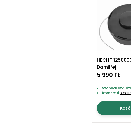
HECHT 125000
Damilfej
5 990 Ft
Azonnal szállít
Átvehető
3 bol
Kosá