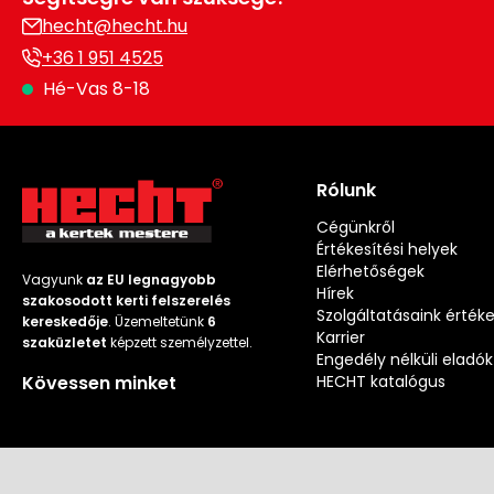
hecht@hecht.hu
+36 1 951 4525
Hé-Vas 8-18
Rólunk
Cégünkről
Értékesítési helyek
Elérhetőségek
Vagyunk
az EU legnagyobb
Hírek
szakosodott kerti felszerelés
Szolgáltatásaink érték
kereskedője
. Üzemeltetünk
6
Karrier
szaküzletet
képzett személyzettel.
Engedély nélküli eladók
Kövessen minket
HECHT katalógus