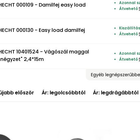
Azonnal s
HECHT 000109 - Damilfej easy load
Átvehető
Kiszállít
HECHT 000130 - Easy load damilfej
Átvehető
HECHT 10401524 - Vágószál maggal
Azonnal s
"négyzet" 2,4*15m
Átvehető
Egyéb legnépszerűbb
újabb először
Ár: legolcsóbbtól
Ár: legdrágábbtól