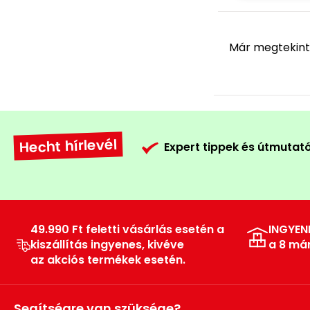
Már megtekint
Hecht hírlevél
Expert tippek és útmutat
49.990 Ft feletti vásárlás esetén a
INGYEN
kiszállítás ingyenes, kivéve
a 8 má
az akciós termékek esetén.
Segítségre van szüksége?