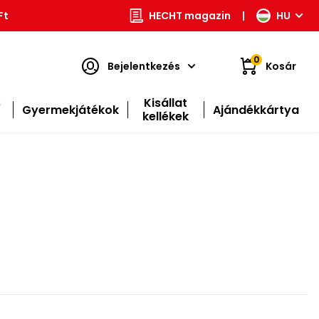
Ft
HECHT magazin
|
HU
0
Bejelentkezés
Kosár
s
Kisállat
Gyermekjátékok
Ajándékkártya
kellékek