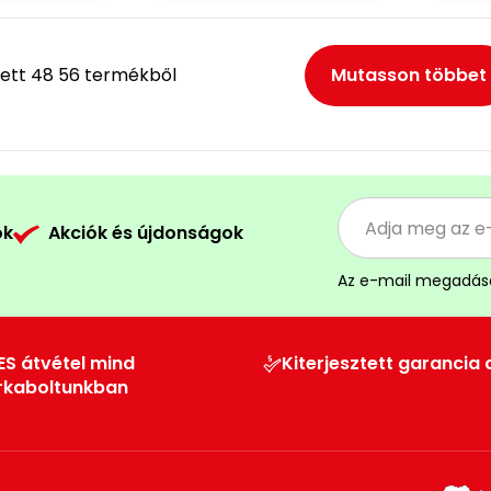
ett 48 56 termékből
Mutasson többet
ók
Akciók és újdonságok
Az e-mail megadás
ES átvétel mind
Kiterjesztett garancia 
rkaboltunkban