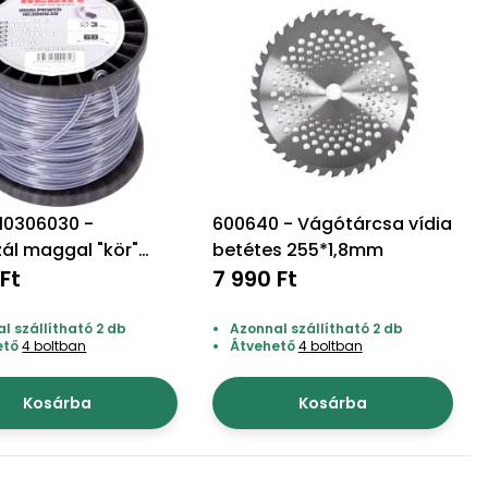
10306030 -
600640 - Vágótárcsa vídia
ál maggal "kör"
betétes 255*1,8mm
Ft
7 990 Ft
l szállítható 2 db
Azonnal szállítható 2 db
ető
4 boltban
Átvehető
4 boltban
Kosárba
Kosárba