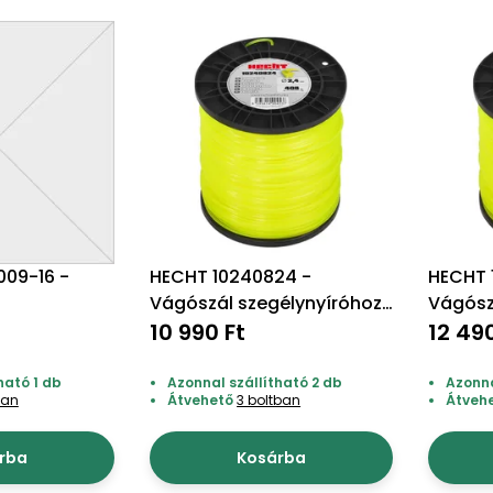
09-16 -
HECHT 10240824 -
HECHT 
Vágószál szegélynyíróhoz
Vágósz
"csillag" 2,4*408m
10 990 Ft
"kör" 
12 49
ható 1 db
Azonnal szállítható 2 db
Azonna
ban
Átvehető
3 boltban
Átveh
rba
Kosárba