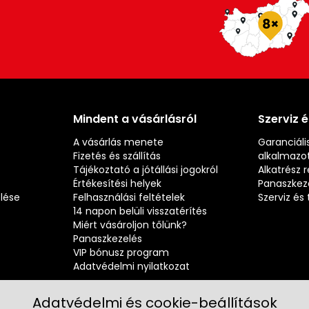
Mindent a vásárlásról
Szerviz 
A vásárlás menete
Garanciális
Fizetés és szállítás
alkalmazot
Tájékoztató a jótállási jogokról
Alkatrész 
Értékesítési helyek
Panaszkez
elése
Felhasználási feltételek
Szerviz é
14 napon belüli visszatérítés
Miért vásároljon tőlünk?
Panaszkezelés
VIP bónusz program
Adatvédelmi nyilatkozat
Adatvédelmi és cookie-beállítások