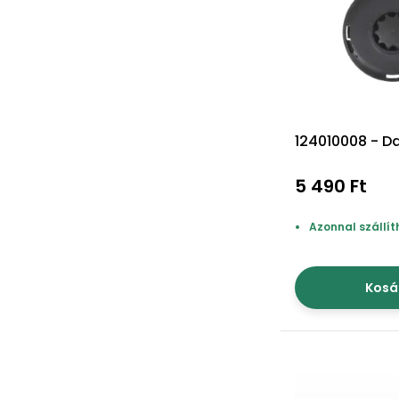
124010008 - Da
5 490 Ft
Azonnal szállít
Kosá