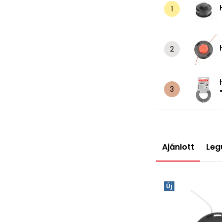
Ajánlott
Leg
Új