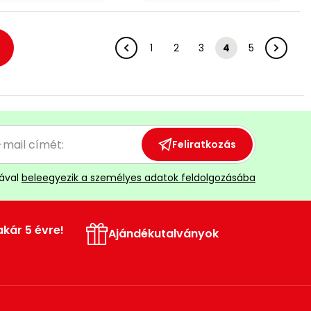
1
2
3
4
5
Feliratkozás
ával
beleegyezik a személyes adatok feldolgozásába
akár 5 évre!
Ajándékutalványok