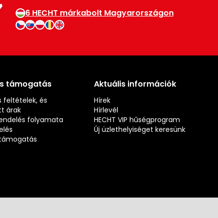
6 HECHT márkabolt Magyarországon
és támogatás
Aktuális információk
 feltételek, és
Hírek
t árak
Hírlevél
rendelés folyamata
HECHT VIP hűségprogram
elés
Új üzlethelyiséget keresünk
s támogatás