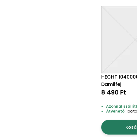
HECHT 1040000
Damilfej
8 490 Ft
Azonnal szállít
Átvehető
1 bolt
Kosá