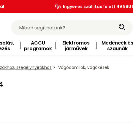
ál
Ingyenes szállítás felett 49 990 
solás,
ACCU
Elektromos
Medencék é
ezés
programok
járművek
szaunák
zákhoz, szegélynyírókhoz
Vágódamilok, vágókések
4