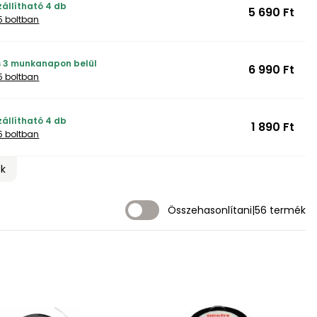
zállítható 4 db
5 690 Ft
5 boltban
ás 3 munkanapon belül
6 990 Ft
5 boltban
zállítható 4 db
1 890 Ft
5 boltban
ek
Összehasonlítani
|
56 termék