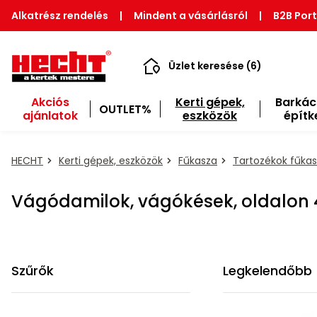
Alkatrész rendelés
|
Mindent a vásárlásról
|
B2B Port
Üzlet keresése (6)
Akciós
Kerti gépek,
Barkác
OUTLET%
ajánlatok
eszközök
építk
HECHT
Kerti gépek, eszközök
Fűkasza
Tartozékok fűkas
Vágódamilok, vágókések, oldalon 
Szűrők
Legkelendőbb