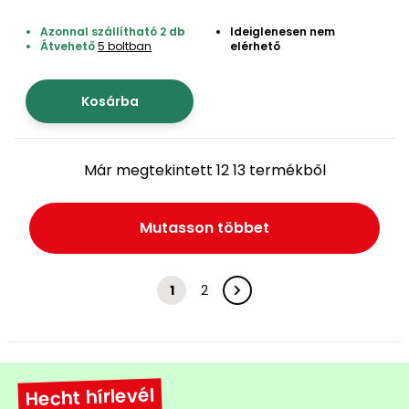
Azonnal szállítható 2 db
Ideiglenesen nem
Átvehető
5 boltban
elérhető
Kosárba
Már megtekintett 12 13 termékből
Mutasson többet
1
2
Hecht hírlevél