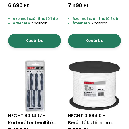
50m
6 690 Ft
7 490 Ft
Azonnal szállítható 1 db
Azonnal szállítható 2 db
Átvehető
2 boltban
Átvehető
5 boltban
Kosárba
Kosárba
HECHT 900407 -
HECHT 000550 -
Karburátor beállító
Berántókötél 5mm