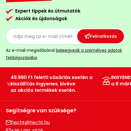
Expert tippek és útmutatók
Akciók és újdonságok
Feliratkozás
Az e-mail megadásával
beleegyezik a személyes adatok
feldolgozásába
49.990 Ft feletti vásárlás esetén a
INGYENE
kiszállítás ingyenes, kivéve
a 8 már
az akciós termékek esetén.
Segítségre van szüksége?
hecht@hecht.hu
+36 1 951 4525