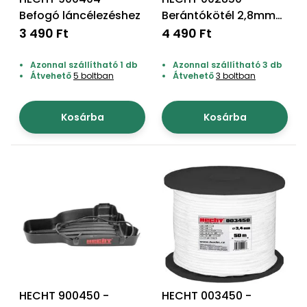
Öntözéstechnika
légkondícionálók
Befogó láncélezéshez
Berántókötél 2,8mm
50m
3 490 Ft
4 490 Ft
Szivattyú
Azonnal szállítható 1 db
Azonnal szállítható 3 db
Átvehető
5 boltban
Átvehető
3 boltban
Magasnyomású
mosó
Kosárba
Kosárba
Seprőgép
Hómaró
Hólapát
és
kiegészítő
Növényápolási
kellékek
HECHT 900450 -
HECHT 003450 -