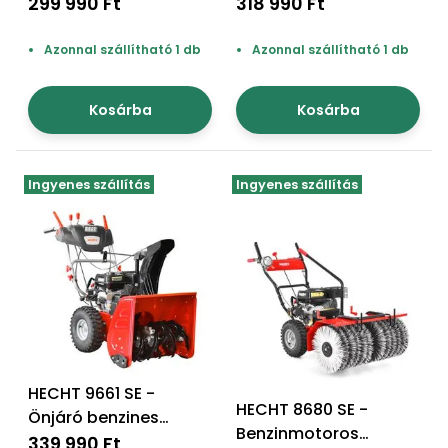
seprőgép
299 990 Ft
318 990 Ft
Azonnal szállítható 1 db
Azonnal szállítható 1 db
Kosárba
Kosárba
Ingyenes szállítás
Ingyenes szállítás
HECHT 9661 SE -
HECHT 8680 SE -
Önjáró benzines
Benzinmotoros
hómaró elektromos
339 990 Ft