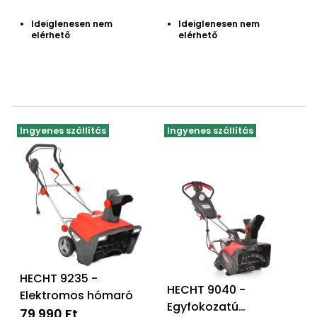
bútorok
program
Kompresszorok
Kiegészítők
Ideiglenesen nem
Ideiglenesen nem
Rönkaprító,
elérhető
elérhető
Lapvibrátorok,
rönkhasító
szállítóeszközök
Infraszaunák
Ágaprító
Mérőeszközök
Grillek
Ingyenes szállítás
Ingyenes szállítás
Mérőműszerek
Lombfúvó-
szívó
Munkaasztalok
Szállítókocsi
és
Porszívók
tartozékok
Úttakarító
Szórókocsi,
HECHT 9235 -
gépek
kézi szóró
HECHT 9040 -
Elektromos hómaró
Egyfokozatú
Ventillátorok,
79 990 Ft