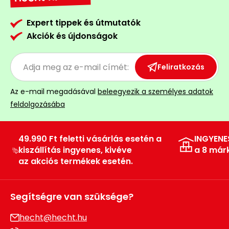
Expert tippek és útmutatók
Akciók és újdonságok
Feliratkozás
Az e-mail megadásával
beleegyezik a személyes adatok
feldolgozásába
49.990 Ft feletti vásárlás esetén a
INGYENE
kiszállítás ingyenes, kivéve
a 8 már
az akciós termékek esetén.
Segítségre van szüksége?
hecht@hecht.hu