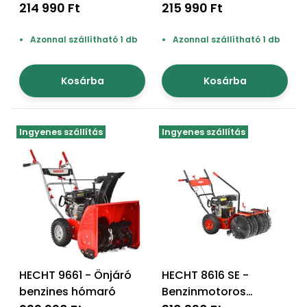
bmotoros hómaró
214 990 Ft
215 990 Ft
Azonnal szállítható 1 db
Azonnal szállítható 1 db
Kosárba
Kosárba
Ingyenes szállítás
Ingyenes szállítás
HECHT 9661 - Önjáró
HECHT 8616 SE -
benzines hómaró
Benzinmotoros