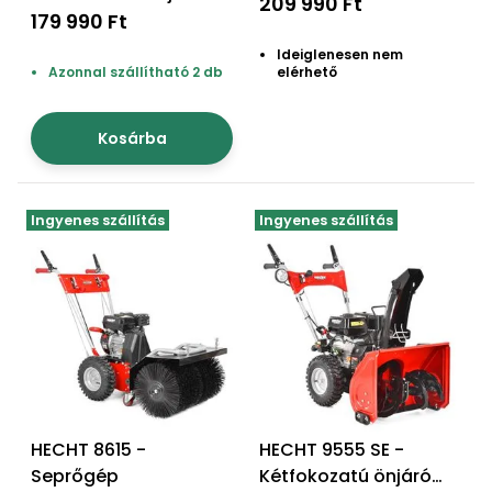
209 990 Ft
benzinmotoros
179 990 Ft
Permetező
hómaró
Ideiglenesen nem
Azonnal szállítható 2 db
elérhető
Üvegház
és
melegház
Kosárba
Komposztáló
Ingyenes szállítás
Ingyenes szállítás
Kézi
szerszám,
eszközök
Kiegészítők
HECHT 8615 -
HECHT 9555 SE -
Seprőgép
Kétfokozatú önjáró