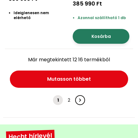
seprőgép
385 990 Ft
indítás és lámpa
Ideiglenesen nem
elérhető
Azonnal szállítható 1 db
Kosárba
Már megtekintett 12 16 termékből
Mutasson többet
1
2
Hecht hírlevél