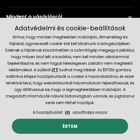
Mindent a vásárlásról
Adatvédelmi és cookie-beállítások
Szerviz és támogatás
Ahhoz, hogy minden megfelelően működjön, átmenetileg kis
fájlokat, úgynevezett cookie-kat kell tárolnunk a böngészőjében.
Ezeknek a fájloknak köszönhetően a számítógép megjegyzi például,
Aktuális információk
hogy milyen árut tett a kosárba, nem kell minden alkalommal
bejelentkeznie, és nem fogjuk feleslegesen zaklatni nem megfelelő
reklámokkal. A sütikről
ITT
tudhat meg többet. Az ÉRTEM gombra
kattintva kifejezi hozzájárulását a cookie-k használatához, és ezzel
Szállítás és fizetési módok
lehetővé teszi, hogy weboldalunkat folyamatosan fejleszthessük, és
úgy állíthassuk be, hogy a legmegfelelőbben működjön. A
megadott információk nálunk biztonságban vannak, és jogtalanul
Megbízható kereskedő
senki sem férhet hozzájuk.
A hozzájárulást
itt
utasíthatja vissza
© 2026 Hecht.cz
Általános szerződési feltételek
ÉRTEM
Az e-boltot létrehozta és technikailag biztosítja
SIMPLIA.cz