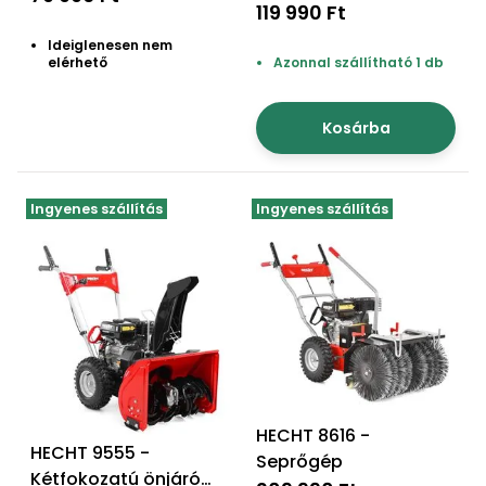
Öntözéstechnika
akkumulátoros
119 990 Ft
légkondícionálók
hómaró, akku+töltő
Ideiglenesen nem
nem tartozék
elérhető
Azonnal szállítható 1 db
Szivattyú
Kosárba
Magasnyomású
mosó
Ingyenes szállítás
Ingyenes szállítás
Seprőgép
Hómaró
Hólapát
és
kiegészítő
Növényápolási
HECHT 8616 -
HECHT 9555 -
kellékek
Seprőgép
Kétfokozatú önjáró