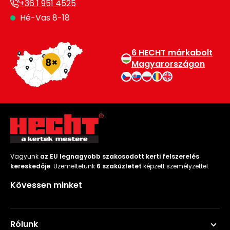
+36 1 951 4525
Hé-Vas 8-18
6 HECHT márkabolt
Magyarországon
Vagyunk
az EU legnagyobb szakosodott kerti felszerelés
kereskedője
. Üzemeltetünk
6 szaküzletet
képzett személyzettel.
Kövessen minket
Rólunk