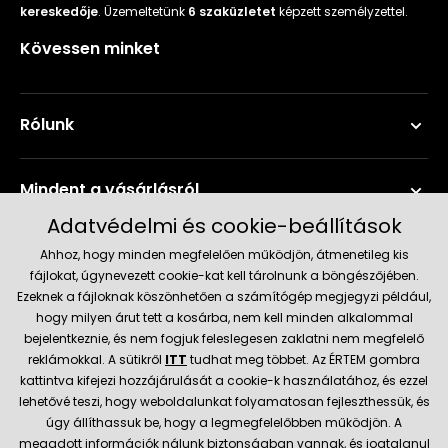
kereskedője
. Üzemeltetünk
6 szaküzletet
képzett személyzettel.
Kövessen minket
Rólunk
Mindent a vásárlásról
Adatvédelmi és cookie-beállítások
Szerviz és támogatás
Ahhoz, hogy minden megfelelően működjön, átmenetileg kis
fájlokat, úgynevezett cookie-kat kell tárolnunk a böngészőjében.
Ezeknek a fájloknak köszönhetően a számítógép megjegyzi például,
Aktuális információk
hogy milyen árut tett a kosárba, nem kell minden alkalommal
bejelentkeznie, és nem fogjuk feleslegesen zaklatni nem megfelelő
reklámokkal. A sütikről
ITT
tudhat meg többet. Az ÉRTEM gombra
kattintva kifejezi hozzájárulását a cookie-k használatához, és ezzel
Szállítás és fizetési módok
lehetővé teszi, hogy weboldalunkat folyamatosan fejleszthessük, és
úgy állíthassuk be, hogy a legmegfelelőbben működjön. A
megadott információk nálunk biztonságban vannak, és jogtalanul
Megbízható kereskedő