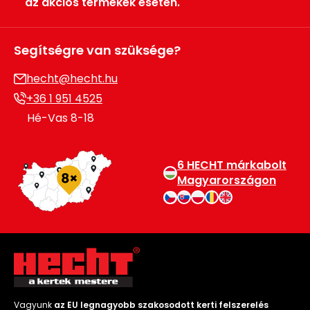
az akciós termékek esetén.
Segítségre van szüksége?
hecht@hecht.hu
+36 1 951 4525
Hé-Vas 8-18
6 HECHT márkabolt
Magyarországon
Vagyunk
az EU legnagyobb szakosodott kerti felszerelés