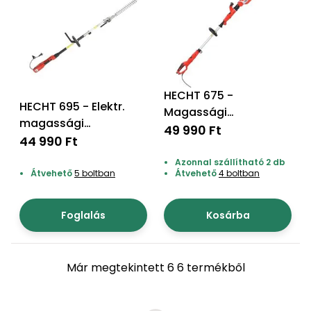
Permetező
Üvegház
és
melegház
HECHT 675 -
HECHT 695 - Elektr.
Magassági
Komposztáló
magassági
sövényvágó
49 990 Ft
sövényvágó
44 990 Ft
Kézi
Azonnal szállítható 2 db
szerszám,
Átvehető
5 boltban
Átvehető
4 boltban
eszközök
Foglalás
Kosárba
Kiegészítők
Már megtekintett 6 6 termékből