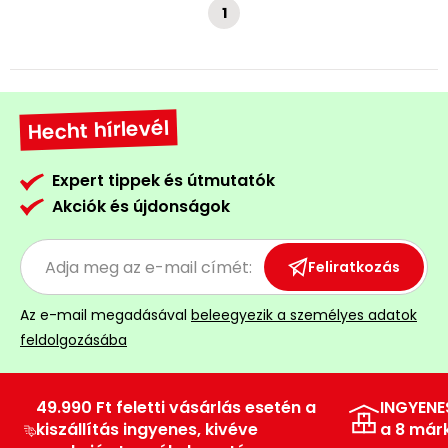
1
Hecht hírlevél
Expert tippek és útmutatók
Akciók és újdonságok
Feliratkozás
Az e-mail megadásával
beleegyezik a személyes adatok
feldolgozásába
49.990 Ft feletti vásárlás esetén a
INGYENE
kiszállítás ingyenes, kivéve
a 8 már