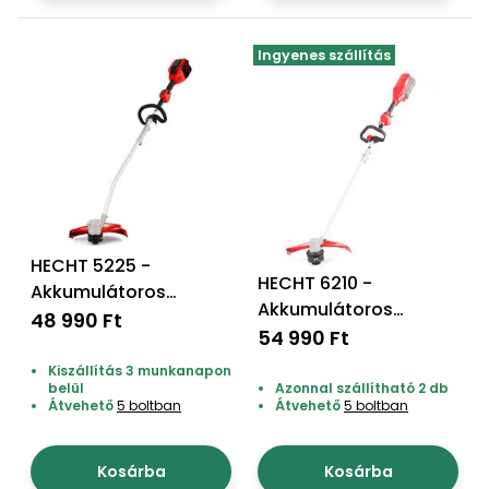
Ingyenes szállítás
HECHT 5225 -
HECHT 6210 -
Akkumulátoros
Akkumulátoros
szegélynyíró
48 990 Ft
szegélynyíró
54 990 Ft
akku+töltő nem
tartozék!
Kiszállítás 3 munkanapon
belül
Azonnal szállítható 2 db
Átvehető
5 boltban
Átvehető
5 boltban
Kosárba
Kosárba