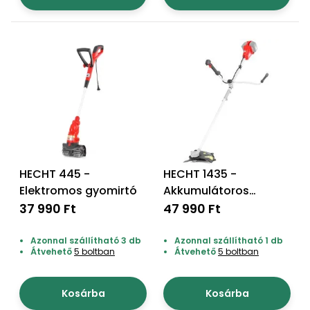
HECHT 445 -
HECHT 1435 -
Elektromos gyomirtó
Akkumulátoros
szegélynyíró
37 990 Ft
47 990 Ft
Azonnal szállítható 3 db
Azonnal szállítható 1 db
Átvehető
5 boltban
Átvehető
5 boltban
Kosárba
Kosárba