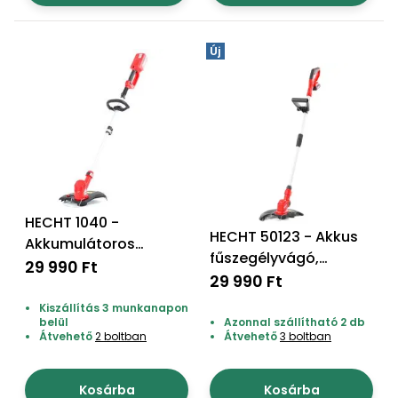
Új
HECHT 1040 -
HECHT 50123 - Akkus
Akkumulátoros
fűszegélyvágó,
fűszegélynyíró,
29 990 Ft
akku+töltő
29 990 Ft
akku+töltő nem
tartozék
Kiszállítás 3 munkanapon
belül
Azonnal szállítható 2 db
Átvehető
2 boltban
Átvehető
3 boltban
Kosárba
Kosárba