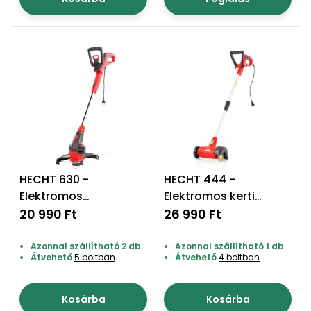
Permetező
Üvegház
és
melegház
Komposztáló
Kézi
szerszám,
HECHT 630 -
HECHT 444 -
eszközök
Elektromos
Elektromos kerti
fűszegélynyíró
fugaköz tisztító
20 990 Ft
26 990 Ft
Kiegészítők
Azonnal szállítható 2 db
Azonnal szállítható 1 db
Átvehető
5 boltban
Átvehető
4 boltban
Kosárba
Kosárba