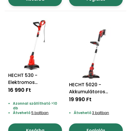
Öntözéstechnika
légkondícionálók
Szivattyú
Magasnyomású
mosó
Seprőgép
HECHT 530 -
Hómaró
Elektromos
HECHT 5020 -
fűszegélynyíró
16 990 Ft
Akkumulátoros
Hólapát
szegélynyíró
és
19 990 Ft
Azonnal szállítható >10
kiegészítő
akku+töltő nem
db
tartozék!
Átvehető
5 boltban
Átvehető
3 boltban
Növényápolási
kellékek
Kosárba
Foglalás