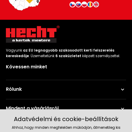
Vagyunk
az EU legnagyobb szakosodott kerti felszerelés
kereskedője
. Üzemeltetünk
6 szaküzletet
képzett személyzettel.
Kövessen minket
Rólunk
Mindent a vásárlásról
Adatvédelmi és cookie-beállítások
Szerviz és támogatás
Ahhoz, hogy minden megfelelően működjön, átmenetileg kis