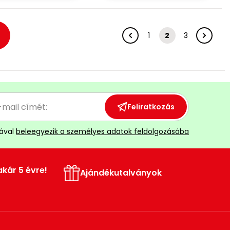
1
2
3
Feliratkozás
ával
beleegyezik a személyes adatok feldolgozásába
akár 5 évre!
Ajándékutalványok