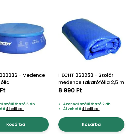
000036 - Medence
HECHT 060250 - Szolár
ólia
medence takarófólia 2,5 m
Ft
8 990 Ft
l szállítható 5 db
Azonnal szállítható 2 db
ető
4 boltban
Átvehető
4 boltban
Kosárba
Kosárba