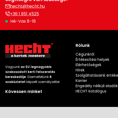
hecht@hecht.hu
+36 1 951 4525
Hé-Vas 8-18
Rólunk
Cégünkről
Értékesítési helyek
Elérhetőségek
Vagyunk
az EU legnagyobb
Hírek
szakosodott kerti felszerelés
Szolgáltatásaink érték
kereskedője
. Üzemeltetünk
6
Karrier
szaküzletet
képzett személyzettel.
Engedély nélküli eladók
Kövessen minket
HECHT katalógus