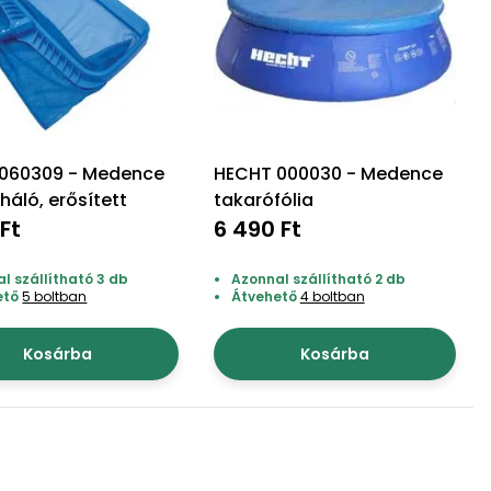
060309 - Medence
HECHT 000030 - Medence
háló, erősített
takarófólia
Ft
6 490 Ft
l szállítható 3 db
Azonnal szállítható 2 db
ető
5 boltban
Átvehető
4 boltban
Kosárba
Kosárba