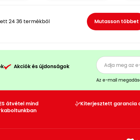
ett 24 36 termékből
Mutasson többet
ók
Akciók és újdonságok
Az e-mail megadás
ES átvétel mind
Kiterjesztett garancia 
rkaboltunkban