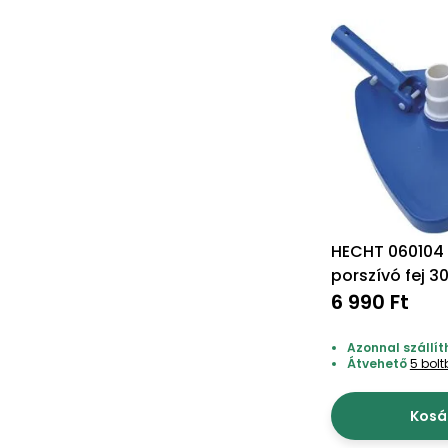
HECHT 060104
porszívó fej 
6 990 Ft
Azonnal szállít
Átvehető
5 bol
Kosá