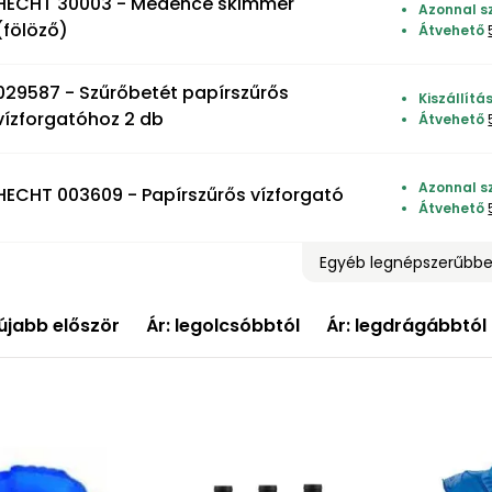
HECHT 30003 - Medence skimmer
Azonnal s
(fölöző)
Átvehető
029587 - Szűrőbetét papírszűrős
Kiszállít
vízforgatóhoz 2 db
Átvehető
Azonnal sz
HECHT 003609 - Papírszűrős vízforgató
Átvehető
Egyéb legnépszerűbb
újabb először
Ár: legolcsóbbtól
Ár: legdrágábbtól