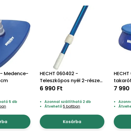
 - Medence-
HECHT 060402 -
HECHT 
30cm
Teleszkópos nyél 2-részes
takaróf
2-3,6m
6 990 Ft
7 990 
ható 5 db
Azonnal szállítható 2 db
Azonna
tban
Átvehető
5 boltban
Átveh
rba
Kosárba