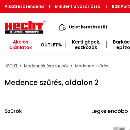
Alkatrész rendelés
|
Mindent a vásárlásról
|
B2B Port
Üzlet keresése (6)
Akciós
Kerti gépek,
Barkác
OUTLET%
ajánlatok
eszközök
építk
HECHT
Medencék és szaunák
Medence szűrés
Medence szűrés, oldalon 2
Szűrők
Legkelendőbb