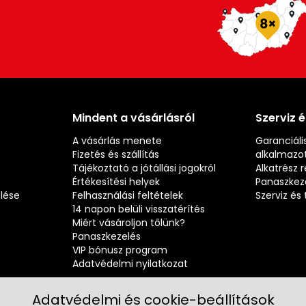
Mindent a vásárlásról
Szerviz 
A vásárlás menete
Garanciális
Fizetés és szállítás
alkalmazot
Tájékoztató a jótállási jogokról
Alkatrész 
Értékesítési helyek
Panaszkez
elése
Felhasználási feltételek
Szerviz é
14 napon belüli visszatérítés
Miért vásároljon tőlünk?
Panaszkezelés
VIP bónusz program
Adatvédelmi nyilatkozat
Adatvédelmi és cookie-beállítások