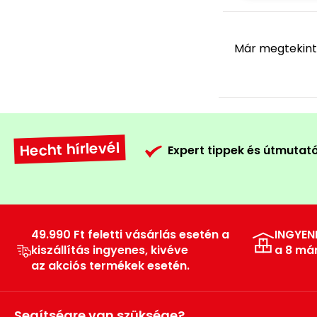
Már megtekint
Hecht hírlevél
Expert tippek és útmutat
49.990 Ft feletti vásárlás esetén a
INGYEN
kiszállítás ingyenes, kivéve
a 8 má
az akciós termékek esetén.
Segítségre van szüksége?