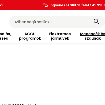
ál
Ingyenes szállítás felett 49 990 
solás,
ACCU
Elektromos
Medencék é
ezés
programok
járművek
szaunák