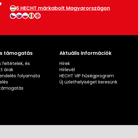
6 HECHT márkabolt Magyarországon
és támogatás
Aktuális információk
 feltételek, és
Hírek
t árak
Hírlevél
rendelés folyamata
HECHT VIP hűségprogram
elés
Új üzlethelyiséget keresünk
s támogatás