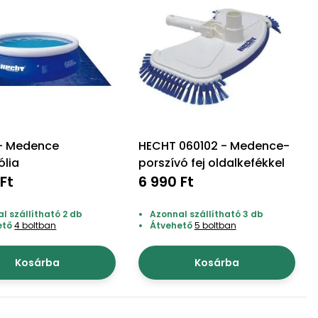
 - Medence
HECHT 060102 - Medence-
ólia
porszívó fej oldalkefékkel
Ft
6 990 Ft
l szállítható 2 db
Azonnal szállítható 3 db
ető
4 boltban
Átvehető
5 boltban
Kosárba
Kosárba