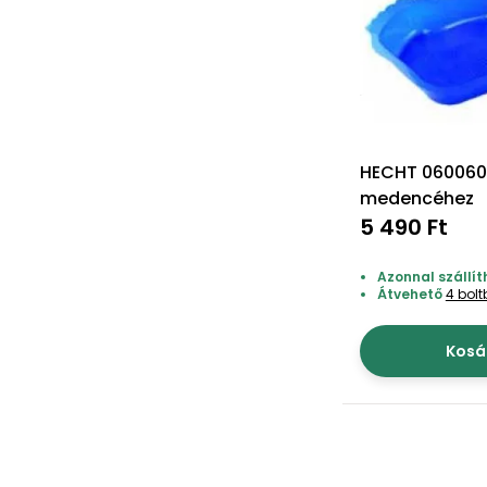
HECHT 060060
medencéhez
5 490 Ft
Azonnal szállít
Átvehető
4 bol
Kosá