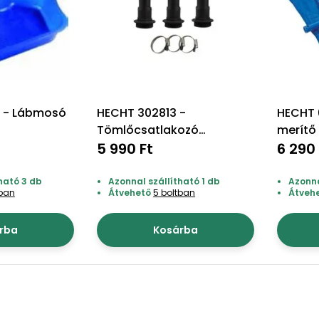
 - Lábmosó
HECHT 302813 -
HECHT 
Tömlőcsatlakozó
merítő 
bilincsekkel
5 990 Ft
6 290 
ható 3 db
Azonnal szállítható 1 db
Azonna
tban
Átvehető
5 boltban
Átveh
rba
Kosárba