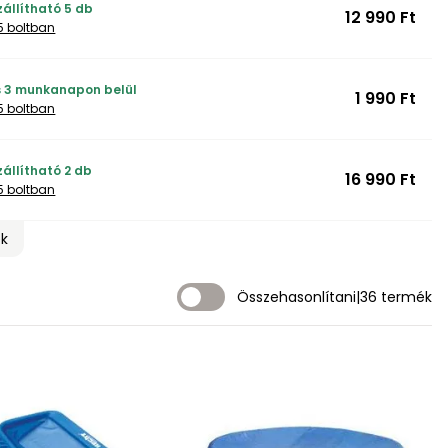
zállítható 5 db
12 990 Ft
5 boltban
ás 3 munkanapon belül
1 990 Ft
5 boltban
állítható 2 db
16 990 Ft
5 boltban
ek
Összehasonlítani
|
36 termék