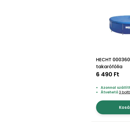
HECHT 000360
takarófólia
6 490 Ft
Azonnal szállít
Átvehető
3 bol
Kosá