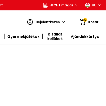
Ft
HECHT magazin
|
HU
0
Bejelentkezés
Kosár
s
Kisállat
Gyermekjátékok
Ajándékkártya
kellékek