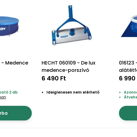
 - Medence
HECHT 060109 - De lux
016123
medence-porszívó
alátétf
6 490 Ft
6 990 
ható 2 db
Ideiglenesen nem elérhető
Azonna
tban
Átveh
rba