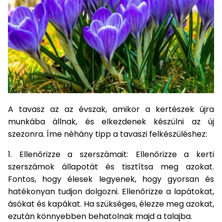
Kiegészítők
szegélynyírókhoz
Hóeke
Magvak
Barkácsgépek
Robotporszívók
Kutyaházak
HECHT
HECHT
Kerti
buggy,
rönkhasítók
tartozékok
Elektromos
Gérvágó
Tartozékok
Háti
Elektromos
Méret
1278
1278
házak
motor
Védőeszközök
Benzinmotoros
Tömlők
Fűrészek
Bukósisakok
Víz
fűrész
szivattyúkhoz
permetezők
hosszabbító
- XL
akku
akku
járművek
Szegélynyíró
Szőtt/nem
Hálók,
Földfúró
alatti
Hócipő
Nyúlketrecek
program
program
Rollerek,
szőtt
kefék,
gépek
robogók
Lámpák
Háromkerekű
Tömlőkocsik,
hoverboardok
textíliák
porszívók
Gyalugép
Komposztálók
Akkumulátorok
Medencék
fűnyíró
HECHT
tömlőtartók
HECHT
Fűkasza
és
Jégtörő
Betonkeverők
Szőrmeápolás
6260
6260
Napernyők
Növényvédelem
Bukósisakok
Vízkezelés
Alternáló
akku
akku
szaunák
Habarcskeverő
Metszőollók
fűkasza
program
program
Kapálógép
PROMINENT
Kiegészítők
Napozó
Gyermekjátékok
állateledel
Egyéb
Vízvizsgálók
Tárcsás
Sövényvágó
A tavasz az az évszak, amikor a kertészek újra
ágyak
Körfűrész
ACCU
fűnyíró
ollók
munkába állnak, és elkezdenek készülni az új
Kisállat
Program
Fűtőberendezések
Székek,
szezonra. Íme néhány tipp a tavaszi felkészüléshez:
Tisztítószerek
kellékek
Sarokcsiszoló,
Tartozékok
padok
polírozó
fűnyírókhoz
Sövényvágó
1. Ellenőrizze a szerszámait: Ellenőrizze a kerti
Hamuporszívók
Ajándékkártya
Vízi
szerszámok állapotát és tisztítsa meg azokat.
Tartozékok
játékok
Szúrófűrész
Fontos, hogy élesek legyenek, hogy gyorsan és
Fűrészek
hatékonyan tudjon dolgozni. Ellenőrizze a lapátokat,
Hegesztők
Egyéb
Tartozékok
ásókat és kapákat. Ha szükséges, élezze meg azokat,
VIP
Kerti
bónusz
barkácsgépekhez
ezután könnyebben behatolnak majd a talajba.