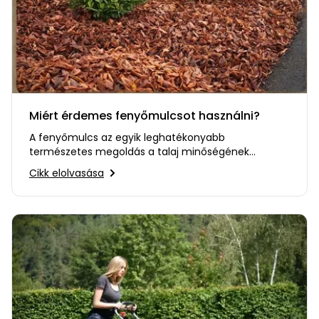
Miért érdemes fenyőmulcsot használni?
A fenyőmulcs az egyik leghatékonyabb
természetes megoldás a talaj minőségének
javítására és a növények védelmére.…
Cikk elolvasása