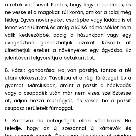
a retek vetésével. Fontos, hogy legyen türelmes, és
ne vesse el a magokat túl korán, amikor a talaj még
hideg. Egyes növényeket cserépbe vagy ládába is el
lehet vetni/ültetni, és amíg a külső hőmérséklet nem
válik kedvezőbbé, addig a házunkban vagy egy
üvegházban gondozhatjuk azokat. Később át
ültethetjük ezeket a növényeket egy ágyásba. Ez
jelentősen felgyorsítja a betakarítást.
8. Pázsit gondozása: Ha van pázsitja, fontos a tél
utáni előkészítés. Távolítsa el a régi fűréteget és a
gyomot. Márciusban, amint a pázsit a hóolvadás
vagy a csapadék után már nem vizes, szellőztesse
át, adjon hozzá műtrágyát, és vesse be a pázsit
csupasz területeit fűmaggal.
9. Kártevők és betegségek elleni védekezés: Ne
feledje, hogy az új szezonnal új kártevők és
betegségek jönnek. Óvatosan távolítson el minden