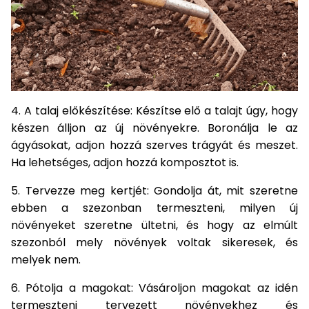
Öntözéstechnika
légkondícionálók
Szivattyú
Magasnyomású
mosó
4. A talaj előkészítése: Készítse elő a talajt úgy, hogy
készen álljon az új növényekre. Boronálja le az
Seprőgép
ágyásokat, adjon hozzá szerves trágyát és meszet.
Ha lehetséges, adjon hozzá komposztot is.
Hómaró
5. Tervezze meg kertjét: Gondolja át, mit szeretne
ebben a szezonban termeszteni, milyen új
Hólapát
növényeket szeretne ültetni, és hogy az elmúlt
és
szezonból mely növények voltak sikeresek, és
kiegészítő
melyek nem.
Növényápolási
6. Pótolja a magokat: Vásároljon magokat az idén
kellékek
termeszteni tervezett növényekhez és