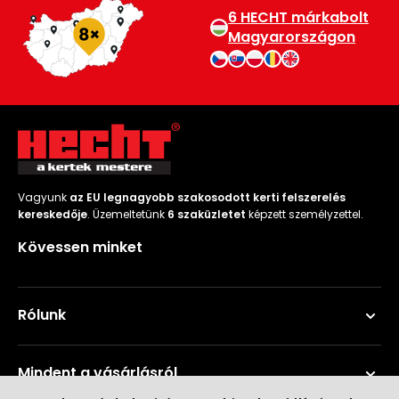
6 HECHT márkabolt
Magyarországon
Vagyunk
az EU legnagyobb szakosodott kerti felszerelés
kereskedője
. Üzemeltetünk
6 szaküzletet
képzett személyzettel.
Kövessen minket
Rólunk
Mindent a vásárlásról