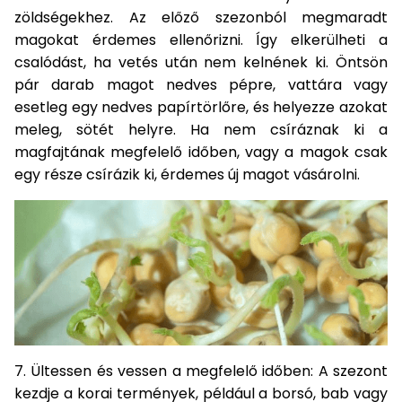
zöldségekhez. Az előző szezonból megmaradt
Permetező
magokat érdemes ellenőrizni. Így elkerülheti a
csalódást, ha vetés után nem kelnének ki. Öntsön
Üvegház
pár darab magot nedves pépre, vattára vagy
és
esetleg egy nedves papírtörlőre, és helyezze azokat
melegház
meleg, sötét helyre. Ha nem csíráznak ki a
magfajtának megfelelő időben, vagy a magok csak
Komposztáló
egy része csírázik ki, érdemes új magot vásárolni.
Kézi
szerszám,
eszközök
Kiegészítők
7. Ültessen és vessen a megfelelő időben: A szezont
kezdje a korai termények, például a borsó, bab vagy