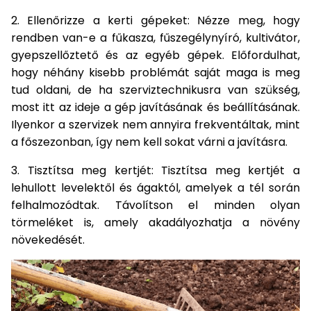
bútorok
program
Kompresszorok
Kiegészítők
2. Ellenőrizze a kerti gépeket: Nézze meg, hogy
Rönkaprító,
rendben van-e a fűkasza, fűszegélynyíró, kultivátor,
Lapvibrátorok,
rönkhasító
gyepszellőztető és az egyéb gépek. Előfordulhat,
szállítóeszközök
Infraszaunák
hogy néhány kisebb problémát saját maga is meg
Ágaprító
tud oldani, de ha szerviztechnikusra van szükség,
Mérőeszközök
most itt az ideje a gép javításának és beállításának.
Ilyenkor a szervizek nem annyira frekventáltak, mint
Grillek
Mérőműszerek
a főszezonban, így nem kell sokat várni a javításra.
Lombfúvó-
3. Tisztítsa meg kertjét: Tisztítsa meg kertjét a
szívó
Munkaasztalok
lehullott levelektől és ágaktól, amelyek a tél során
felhalmozódtak. Távolítson el minden olyan
Szállítókocsi
és
törmeléket is, amely akadályozhatja a növény
Porszívók
tartozékok
növekedését.
Úttakarító
Szórókocsi,
gépek
kézi szóró
Ventillátorok,