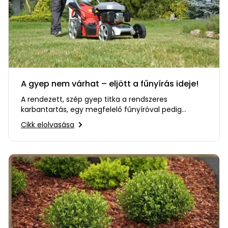
A gyep nem várhat – eljött a fűnyírás ideje!
A rendezett, szép gyep titka a rendszeres
karbantartás, egy megfelelő fűnyíróval pedig
rengeteg időt és energiát…
Cikk elolvasása