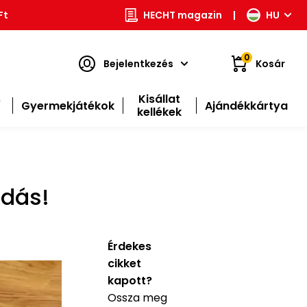
Ft
HECHT magazin
|
HU
0
Bejelentkezés
Kosár
s
Kisállat
Gyermekjátékok
Ajándékkártya
kellékek
ldás!
Érdekes
cikket
kapott?
Ossza meg