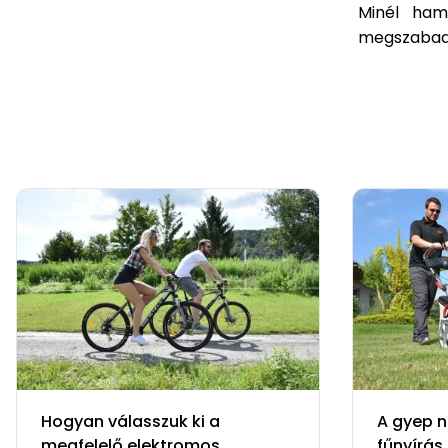
Minél ham
megszabadu
Hogyan válasszuk ki a
A gyep n
megfelelő elektromos
fűnyírás 