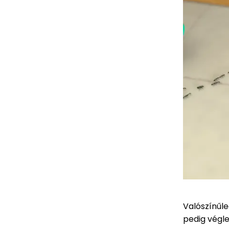
Valószínűl
pedig végle