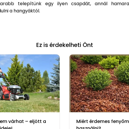
arabb telepítünk egy ilyen csapdát, annál hamar
lni a hangyáktól.
Ez is érdekelheti Önt
em várhat – eljött a
Miért érdemes fenyőm
ideje!
használni?