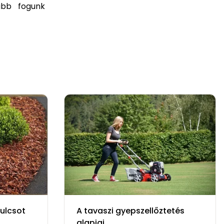
abb fogunk
ulcsot
A tavaszi gyepszellőztetés
alapjai