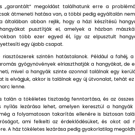
 „garantált” megoldást találhatunk erre a problém
csak átmeneti hatása van, a többi pedig egyáltalán nem 
 általában abban rejlik, hogy a házi készítésű hangya
hangyákat pusztítják el, amelyek a házban mászká
okban több ezer egyed él, így az elpusztult hangy
yettesíti egy újabb csapat.
 riasztószerek szintén hatástalanok. Például a fahéj, 
romás gyógynövények elriaszthatják a hangyákat, de ez
eti, mivel a hangyák szinte azonnal találnak egy kerül
at is elvágjuk, akkor is találnak egy új útvonalat, tehát ez
arc lenne.
 talán a tökéletes tisztaság fenntartása, és az összes
 nyílás lezárása lehet, amelyen keresztül a hangyák
még a folyamatosan takarítás ellenére is biztosan talá
próságot, ami felkelti az érdeklődésüket, és okot ad 
re. A ház tökéletes lezárása pedig gyakorlatilag megoldh