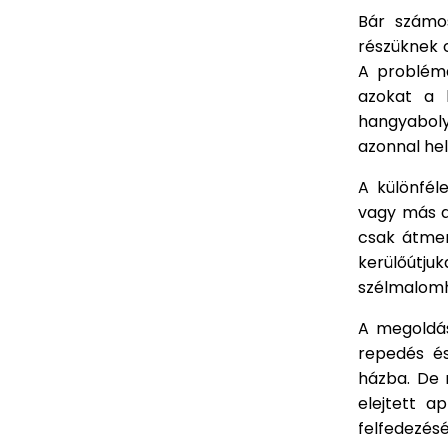
Bár számos
részüknek 
A probléma
azokat a 
hangyaboly
azonnal hel
A különféle
vagy más a
csak átmen
kerülőútjuk
szélmalomh
A megoldás
repedés és
házba. De 
elejtett a
felfedezésé