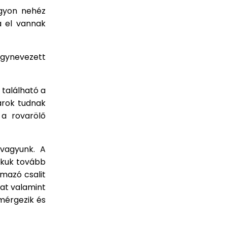
agyon nehéz
a el vannak
gynevezett
 található a
arok tudnak
 a rovarölő
 vagyunk. A
okuk tovább
lmazó csalit
kat valamint
mérgezik és