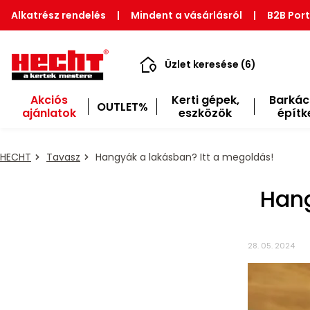
Alkatrész rendelés
|
Mindent a vásárlásról
|
B2B Port
Üzlet keresése (6)
Akciós
Kerti gépek,
Barkác
OUTLET%
ajánlatok
eszközök
építk
HECHT
Tavasz
Hangyák a lakásban? Itt a megoldás!
Hang
28. 05. 2024