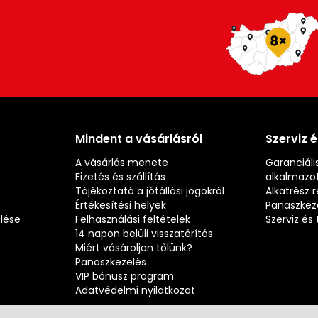
Mindent a vásárlásról
Szerviz 
A vásárlás menete
Garanciális
Fizetés és szállítás
alkalmazot
Tájékoztató a jótállási jogokról
Alkatrész 
Értékesítési helyek
Panaszkez
elése
Felhasználási feltételek
Szerviz é
14 napon belüli visszatérítés
Miért vásároljon tőlünk?
Panaszkezelés
VIP bónusz program
Adatvédelmi nyilatkozat