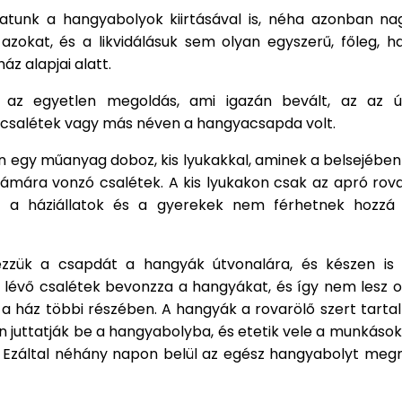
atunk a hangyabolyok kiirtásával is, néha azonban n
 azokat, és a likvidálásuk sem olyan egyszerű, főleg, h
ház alapjai alatt.
az egyetlen megoldás, ami igazán bevált, az az ú
 csalétek vagy más néven a hangyacsapda volt.
n egy műanyag doboz, kis lyukakkal, aminek a belsejében
ámára vonzó csalétek. A kis lyukakon csak az apró rov
gy a háziállatok és a gyerekek nem férhetnek hozzá
zzük a csapdát a hangyák útvonalára, és készen is
lévő csalétek bevonzza a hangyákat, és így nem lesz 
a ház többi részében. A hangyák a rovarölő szert tarta
 juttatják be a hangyabolyba, és etetik vele a munkáso
t. Ezáltal néhány napon belül az egész hangyabolyt meg