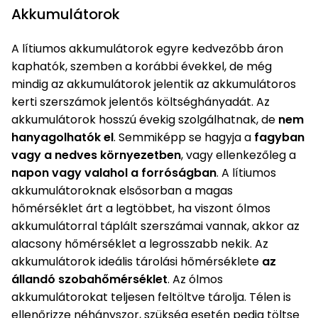
bútorok
program
Kompresszorok
Akkumulátorok
Kiegészítők
Rönkaprító,
Lapvibrátorok,
rönkhasító
A lítiumos akkumulátorok egyre kedvezőbb áron
szállítóeszközök
Infraszaunák
kaphatók, szemben a korábbi évekkel, de még
mindig az akkumulátorok jelentik az akkumulátoros
Ágaprító
Mérőeszközök
kerti szerszámok jelentős költséghányadát. Az
akkumulátorok hosszú évekig szolgálhatnak, de
nem
Grillek
hanyagolhatók el
. Semmiképp se hagyja a
fagyban
Mérőműszerek
vagy a nedves környezetben
, vagy ellenkezőleg a
Lombfúvó-
napon vagy valahol a forróságban
. A lítiumos
szívó
Munkaasztalok
akkumulátoroknak elsősorban a magas
hőmérséklet árt a legtöbbet, ha viszont ólmos
Szállítókocsi
akkumulátorral táplált szerszámai vannak, akkor az
és
Porszívók
tartozékok
alacsony hőmérséklet a legrosszabb nekik. Az
akkumulátorok ideális tárolási hőmérséklete
az
Úttakarító
Szórókocsi,
állandó szobahőmérséklet
. Az ólmos
gépek
kézi szóró
akkumulátorokat teljesen feltöltve tárolja. Télen is
Ventillátorok,
ellenőrizze néhányszor, szükség esetén pedig töltse