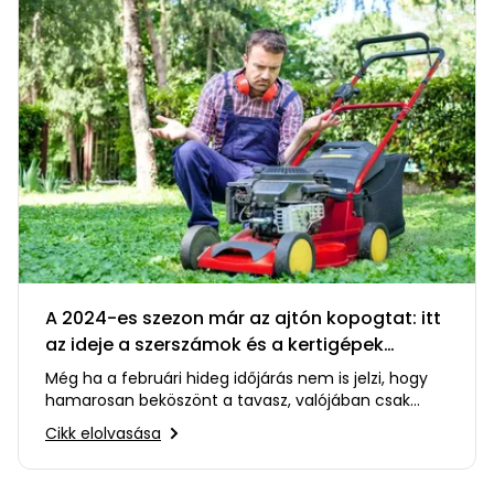
A 2024-es szezon már az ajtón kopogtat: itt
az ideje a szerszámok és a kertigépek
ellenőrzésének
Még ha a februári hideg időjárás nem is jelzi, hogy
hamarosan beköszönt a tavasz, valójában csak
néhány hetünk maradt,…
Cikk elolvasása