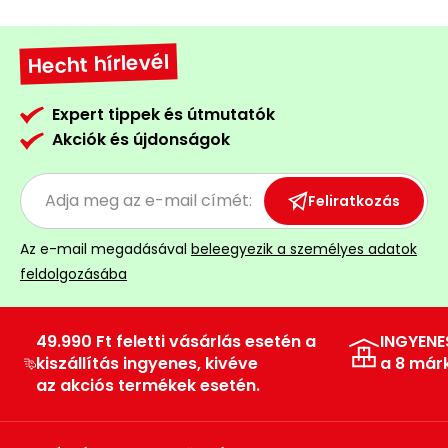
Hecht hírlevél
Expert tippek és útmutatók
Akciók és újdonságok
Feliratkozás
Az e-mail megadásával
beleegyezik a személyes adatok
feldolgozásába
49.990 Ft feletti vásárlás esetén a
INGYENE
kiszállítás ingyenes, kivéve
a 8 már
az akciós termékek esetén.