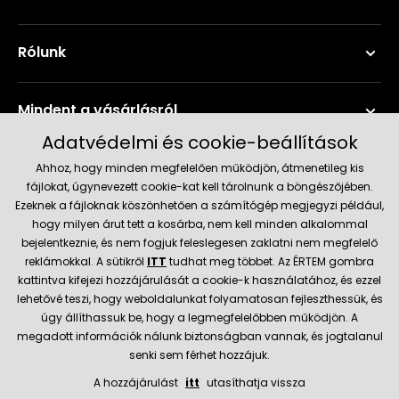
Rólunk
Mindent a vásárlásról
Adatvédelmi és cookie-beállítások
Szerviz és támogatás
Ahhoz, hogy minden megfelelően működjön, átmenetileg kis
fájlokat, úgynevezett cookie-kat kell tárolnunk a böngészőjében.
Ezeknek a fájloknak köszönhetően a számítógép megjegyzi például,
Aktuális információk
hogy milyen árut tett a kosárba, nem kell minden alkalommal
bejelentkeznie, és nem fogjuk feleslegesen zaklatni nem megfelelő
reklámokkal. A sütikről
ITT
tudhat meg többet. Az ÉRTEM gombra
kattintva kifejezi hozzájárulását a cookie-k használatához, és ezzel
Szállítás és fizetési módok
lehetővé teszi, hogy weboldalunkat folyamatosan fejleszthessük, és
úgy állíthassuk be, hogy a legmegfelelőbben működjön. A
Megbízható kereskedő
megadott információk nálunk biztonságban vannak, és jogtalanul
senki sem férhet hozzájuk.
A hozzájárulást
itt
utasíthatja vissza