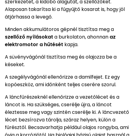
szerkezetet, a kidobó alagutat, a szellőzőket.
Permetező
Alaposan takarítsa ki a fűgyűjtő kosarat is, hogy jól
átjárhassa a levegő.
Üvegház
Minden akkumulátoros gépnél tisztítsa meg a
és
szellőző nyílásokat
a burkolaton, ahonnan
az
melegház
elektromotor a hűtését
kapja.
Komposztáló
A süvényvágónál tisztítsa meg és olajozza be a
késeket.
Kézi
szerszám,
A szegélyvágónál ellenőrizze a damilfejet. Ez egy
eszközök
kopóeszköz, ami időnként teljes cserére szorul.
Kiegészítők
A láncfűrészeknél ellenőrizze a vezetőlécet és a
láncot is. Ha szükséges, cserélje újra, a láncot
éleztesse meg vagy szintén cserélje ki. A láncvezető
lécet bezsírozva tárolja, száraz helyen, külön a
fűrésztől. Becsavarhatja például olajos rongyba, ami
óvja a korróziótól. Ha biológiai bázisú olajat használ a