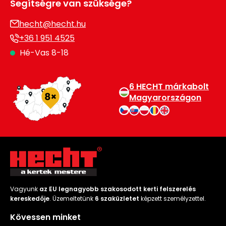
Segítségre van szüksége?
hecht@hecht.hu
+36 1 951 4525
Hé-Vas 8-18
6 HECHT márkabolt
Magyarországon
Vagyunk
az EU legnagyobb szakosodott kerti felszerelés
kereskedője
. Üzemeltetünk
6 szaküzletet
képzett személyzettel.
Kövessen minket