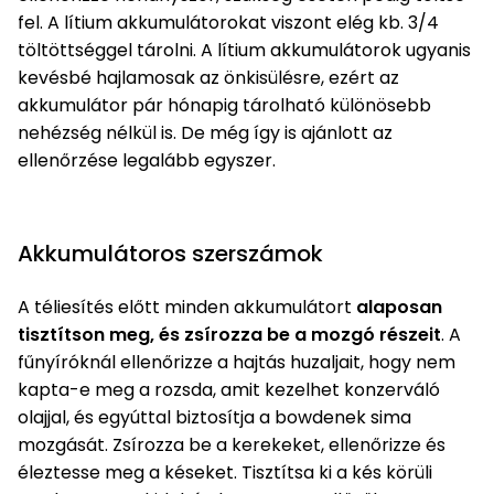
Öntözéstechnika
légkondícionálók
fel. A lítium akkumulátorokat viszont elég kb. 3/4
töltöttséggel tárolni. A lítium akkumulátorok ugyanis
kevésbé hajlamosak az önkisülésre, ezért az
Szivattyú
akkumulátor pár hónapig tárolható különösebb
nehézség nélkül is. De még így is ajánlott az
Magasnyomású
ellenőrzése legalább egyszer.
mosó
Seprőgép
Akkumulátoros szerszámok
Hómaró
A téliesítés előtt minden akkumulátort
alaposan
tisztítson meg, és zsírozza be a mozgó részeit
. A
Hólapát
fűnyíróknál ellenőrizze a hajtás huzaljait, hogy nem
és
kapta-e meg a rozsda, amit kezelhet konzerváló
kiegészítő
olajjal, és egyúttal biztosítja a bowdenek sima
Növényápolási
mozgását. Zsírozza be a kerekeket, ellenőrizze és
kellékek
éleztesse meg a késeket. Tisztítsa ki a kés körüli