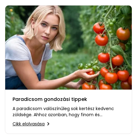
Paradicsom gondozási tippek
A paradicsom valószínűleg sok kertész kedvenc
zöldsége. Ahhoz azonban, hogy finom és
egészséges legyen a termése fontos…
Cikk elolvasása