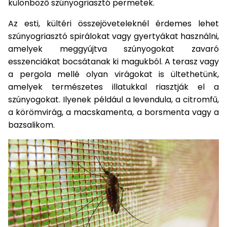
különböző szúnyogriasztó permetek.
Az esti, kültéri összejöveteleknél érdemes lehet
szúnyogriasztó spirálokat vagy gyertyákat használni,
amelyek meggyújtva szúnyogokat zavaró
esszenciákat bocsátanak ki magukból. A terasz vagy
a pergola mellé olyan virágokat is ültethetünk,
amelyek természetes illatukkal riasztják el a
szúnyogokat. Ilyenek például a levendula, a citromfű,
a körömvirág, a macskamenta, a borsmenta vagy a
bazsalikom.