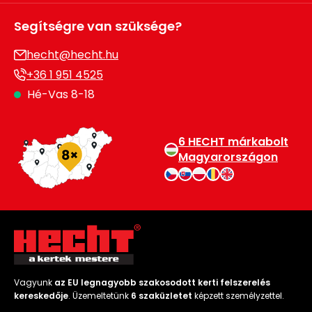
Segítségre van szüksége?
hecht@hecht.hu
+36 1 951 4525
Hé-Vas 8-18
6 HECHT márkabolt
Magyarországon
Vagyunk
az EU legnagyobb szakosodott kerti felszerelés
kereskedője
. Üzemeltetünk
6 szaküzletet
képzett személyzettel.