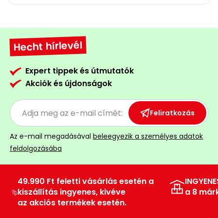
Hecht hírlevél
Expert tippek és útmutatók
Akciók és újdonságok
Feliratkozás
Az e-mail megadásával
beleegyezik a személyes adatok
feldolgozásába
49.990 Ft feletti vásárlás esetén a
INGYENE
kiszállítás ingyenes, kivéve
a 8 már
az akciós termékek esetén.