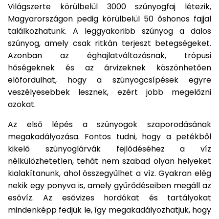
bútorok
program
Kompresszorok
Világszerte körülbelül 3000 szúnyogfaj létezik,
Kiegészítők
Magyarországon pedig körülbelül 50 őshonos fajjal
Rönkaprító,
Lapvibrátorok,
találkozhatunk. A leggyakoribb szúnyog a dalos
rönkhasító
szállítóeszközök
Infraszaunák
szúnyog, amely csak ritkán terjeszt betegségeket.
Azonban az éghajlatváltozásnak, trópusi
Ágaprító
Mérőeszközök
hőségeknek és az árvizeknek köszönhetően
előfordulhat, hogy a szúnyogcsípések egyre
Grillek
veszélyesebbek lesznek, ezért jobb megelőzni
Mérőműszerek
azokat.
Lombfúvó-
Az első lépés a szúnyogok szaporodásának
szívó
Munkaasztalok
megakadályozása. Fontos tudni, hogy a petékből
Szállítókocsi
kikelő szúnyoglárvák fejlődéséhez a víz
és
Porszívók
nélkülözhetetlen, tehát nem szabad olyan helyeket
tartozékok
kialakítanunk, ahol összegyűlhet a víz. Gyakran elég
Úttakarító
nekik egy ponyva is, amely gyűrődéseiben megáll az
Szórókocsi,
gépek
kézi szóró
esővíz. Az esővizes hordókat és tartályokat
mindenképp fedjük le, így megakadályozhatjuk, hogy
Ventillátorok,