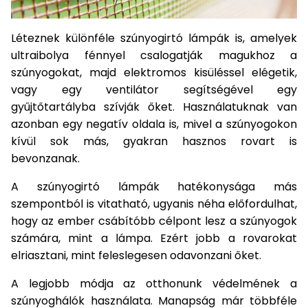
Léteznek különféle szúnyogirtó lámpák is, amelyek
ultraibolya fénnyel csalogatják magukhoz a
szúnyogokat, majd elektromos kisüléssel elégetik,
vagy egy ventilátor segítségével egy
gyűjtőtartályba szívják őket. Használatuknak van
azonban egy negatív oldala is, mivel a szúnyogokon
kívül sok más, gyakran hasznos rovart is
bevonzanak.
A szúnyogirtó lámpák hatékonysága más
szempontból is vitatható, ugyanis néha előfordulhat,
hogy az ember csábítóbb célpont lesz a szúnyogok
számára, mint a lámpa. Ezért jobb a rovarokat
elriasztani, mint feleslegesen odavonzani őket.
A legjobb módja az otthonunk védelmének a
szúnyoghálók használata. Manapság már többféle