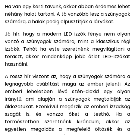
Ha van egy kerti tavunk, akkor abban érdemes lehet
Permetező
néhány halat tartani. A tó vonzóbb lesz a szúnyogok
számára, a halak pedig elpusztítják a lárvákat.
Üvegház
és
Jó hír, hogy a modern LED izzók fénye nem olyan
melegház
vonzó a szúnyogok számára, mint a klasszikus régi
izzóké. Tehát ha este szeretnénk megvilágítani a
Komposztáló
teraszt, akkor mindenképp jobb ötlet LED-izzókat
használni.
Kézi
szerszám,
A rossz hír viszont az, hogy a szúnyogok számára a
eszközök
legnagyobb csábítást maga az ember jelenti. Az
emberi leheletben lévő szén-dioxid egy olyan
Kiegészítők
iránytű, ami alapján a szúnyogok megtalálják az
áldozatukat. Ezenkívül megérzik az emberi izzadság
szagát is, és vonzza őket a testhő. Ha a
természetben szeretnénk kirándulni, akkor az
egyetlen megoldás a megfelelő öltözék és a