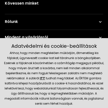
Kövessen minket
Rólunk
Mindent a vásárlásról
Adatvédelmi és cookie-beállítások
Szerviz és támogatás
Ahhoz, hogy minden megfelelően működjön, átmenetileg kis
fájlokat, úgynevezett cookie-kat kell tárolnunk a böngészőjében.
Ezeknek a fájloknak köszönhetően a számítógép megjegyzi például,
Aktuális információk
hogy milyen árut tett a kosárba, nem kell minden alkalommal
bejelentkeznie, és nem fogjuk feleslegesen zaklatni nem megfelelő
reklámokkal. A sütikről
ITT
tudhat meg többet. Az ÉRTEM gombra
kattintva kifejezi hozzájárulását a cookie-k használatához, és ezzel
Szállítás és fizetési módok
lehetővé teszi, hogy weboldalunkat folyamatosan fejleszthessük, és
úgy állíthassuk be, hogy a legmegfelelőbben működjön. A
megadott információk nálunk biztonságban vannak, és jogtalanul
Megbízható kereskedő
senki sem férhet hozzájuk.