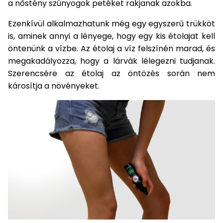
a nőstény szúnyogok petéket rakjanak azokba.
Öntözéstechnika
légkondícionálók
Ezenkívül alkalmazhatunk még egy egyszerű trükköt
is, aminek annyi a lényege, hogy egy kis étolajat kell
Szivattyú
öntenünk a vízbe. Az étolaj a víz felszínén marad, és
megakadályozza, hogy a lárvák lélegezni tudjanak.
Magasnyomású
Szerencsére az étolaj az öntözés során nem
mosó
károsítja a növényeket.
Seprőgép
Hómaró
Hólapát
és
kiegészítő
Növényápolási
kellékek