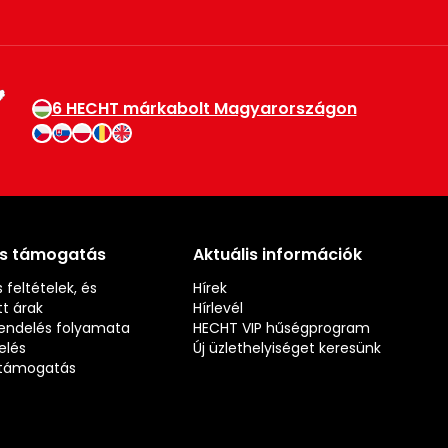
6 HECHT márkabolt Magyarországon
és támogatás
Aktuális információk
 feltételek, és
Hírek
t árak
Hírlevél
rendelés folyamata
HECHT VIP hűségprogram
elés
Új üzlethelyiséget keresünk
s támogatás