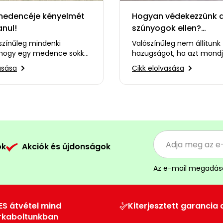
 medencéje kényelmét
Hogyan védekezzünk 
nul!
szúnyogok ellen?
Terjeszthetnek beteg
ószínűleg mindenki
Valószínűleg nem állítunk
 hogy egy medence sokkal
hazugságot, ha azt mondj
bé teheti a forró nyári
szúnyogok a legidegesítő
asása
Cikk elolvasása
Felmerülhet…
élőlények hazánkban.…
ók
Akciók és újdonságok
Az e-mail megadás
ES átvétel mind
Kiterjesztett garancia 
rkaboltunkban