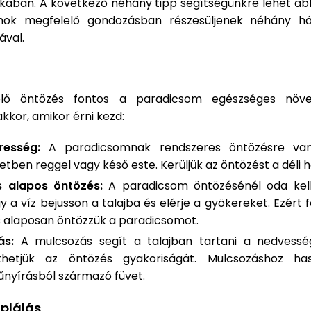
akában. A következő néhány tipp segítségünkre lehet ab
mok megfelelő gondozásban részesüljenek néhány ház
ával.
lő öntözés fontos a paradicsom egészséges növe
kkor, amikor érni kezd:
resség:
A paradicsomnak rendszeres öntözésre van
setben reggel vagy késő este. Kerüljük az öntözést a déli
s alapos öntözés:
A paradicsom öntözésénél oda kell
y a víz bejusson a talajba és elérje a gyökereket. Ezért 
s alaposan öntözzük a paradicsomot.
ás:
A mulcsozás segít a talajban tartani a nedvesség
thetjük az öntözés gyakoriságát. Mulcsozáshoz has
fűnyírásból származó füvet.
plálás