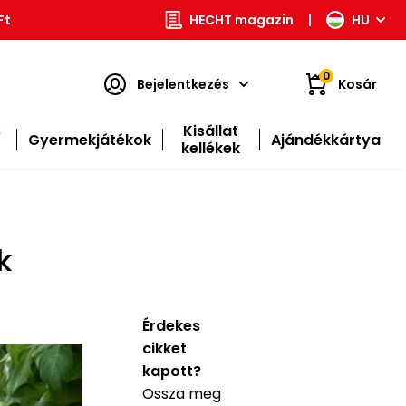
Ft
HECHT magazin
|
HU
0
Bejelentkezés
Kosár
s
Kisállat
Gyermekjátékok
Ajándékkártya
kellékek
k
Érdekes
cikket
kapott?
Ossza meg