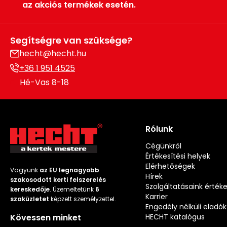
az akciós termékek esetén.
Segítségre van szüksége?
hecht@hecht.hu
+36 1 951 4525
Hé-Vas 8-18
Rólunk
Cégünkről
Értékesítési helyek
Elérhetőségek
Vagyunk
az EU legnagyobb
Hírek
szakosodott kerti felszerelés
Szolgáltatásaink érték
kereskedője
. Üzemeltetünk
6
Karrier
szaküzletet
képzett személyzettel.
Engedély nélküli eladók
Kövessen minket
HECHT katalógus