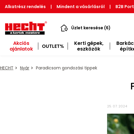
Alkatrész rendelés
|
Mindent a vásárlásról
|
B2B Port
Üzlet keresése (6)
Akciós
Kerti gépek,
Barkác
OUTLET%
ajánlatok
eszközök
építk
HECHT
Nyár
Paradicsom gondozási tippek
25. 07. 2024