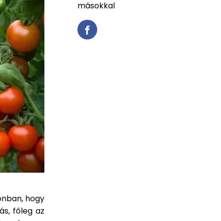
másokkal
onban, hogy
s, főleg az