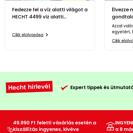
Fedezze fel a víz alatti világot a
Élvezze
HECHT 4499 víz alatti
gondtala
robogóval!
Azzal val
egyetért,
Cikk elolvasása
élvezhetőb
Cikk elolv
napokat. 
Hecht hírlevél
Expert tippek és útmutat
49.990 Ft feletti vásárlás esetén a
INGYEN
kiszállítás ingyenes, kivéve
a 8 má