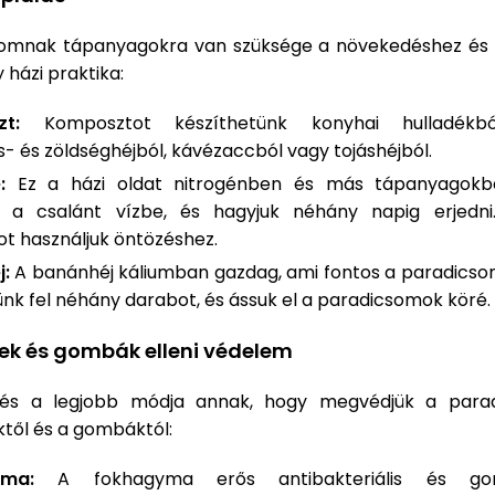
omnak tápanyagokra van szüksége a növekedéshez és 
házi praktika:
t:
Komposztot készíthetünk konyhai hulladékból
- és zöldséghéjból, kávézaccból vagy tojáshéjból.
:
Ez a házi oldat nitrogénben és más tápanyagokb
k a csalánt vízbe, és hagyjuk néhány napig erjedni
ot használjuk öntözéshez.
j:
A banánhéj káliumban gazdag, ami fontos a paradicso
jünk fel néhány darabot, és ássuk el a paradicsomok köré.
ek és gombák elleni védelem
és a legjobb módja annak, hogy megvédjük a para
től és a gombáktól:
yma:
A fokhagyma erős antibakteriális és gom