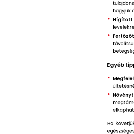
tulajdon
hagyjuk 
Hígított 
levelekr
Fertőzöt
távolíts
betegség
Egyéb tip
Megfele
ültetésné
Növényt
megtáma
elkaphat
Ha követjü
egészséges