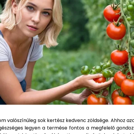
om valószínűleg sok kertész kedvenc zöldsége. Ahhoz az
gészséges legyen a termése fontos a megfelelő gondozá