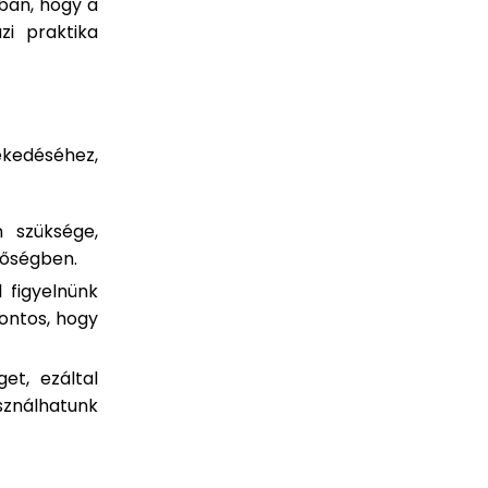
ban, hogy a
i praktika
kedéséhez,
 szüksége,
 hőségben.
 figyelnünk
fontos, hogy
et, ezáltal
ználhatunk