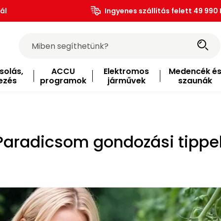
ál
Ingyenes szállítás felett 49 990 
solás,
ACCU
Elektromos
Medencék é
ezés
programok
járművek
szaunák
Paradicsom gondozási tippe