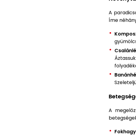
A paradics
Íme néhány 
Komposz
gyümölcs
Csalánlé
Áztassu
folyadék
Banánhé
Szeletel
Betegség
A megelőz
betegségek
Fokhag