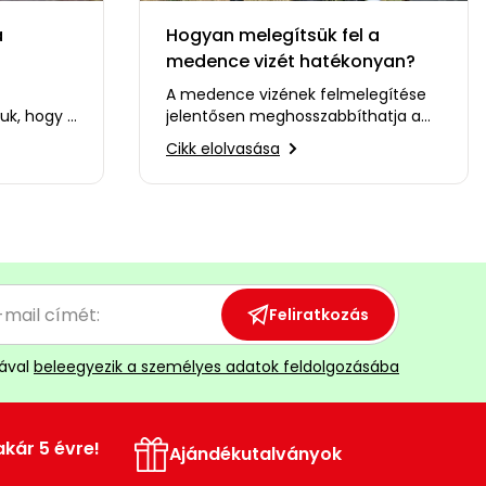
a
Hogyan melegítsük fel a
medence vizét hatékonyan?
ségeket?
A medence vizének felmelegítése
uk, hogy a
jelentősen meghosszabbíthatja a
bb
fürdő szezont. A megfelelő
Cikk elolvasása
vízhőmérséklet sokkal…
Feliratkozás
ával
beleegyezik a személyes adatok feldolgozásába
akár 5 évre!
Ajándékutalványok