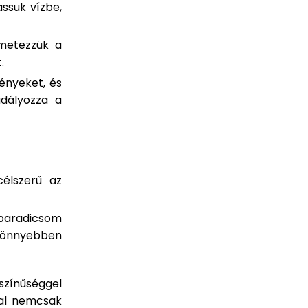
ssuk vízbe,
rmetezzük a
.
ényeket, és
adályozza a
élszerű az
aradicsom
 könnyebben
színűséggel
val nemcsak