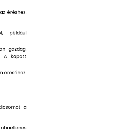
az éréshez.
, például
an gazdag.
. A kapott
m éréséhez.
dicsomot a
baellenes