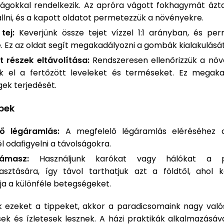
ságokkal rendelkezik. Az apróra vágott fokhagymát ázta
állni, és a kapott oldatot permetezzük a növényekre.
tej:
Keverjünk össze tejet vízzel 1:1 arányban, és pe
e. Ez az oldat segít megakadályozni a gombák kialakulását
t részek eltávolítása:
Rendszeresen ellenőrizzük a növ
uk el a fertőzött leveleket és terméseket. Ez megak
ek terjedését.
pek
lő légáramlás:
A megfelelő légáramlás eléréséhez c
l odafigyelni a távolságokra.
ámasz:
Használjunk karókat vagy hálókat a p
sztására, így távol tarthatjuk azt a földtől, ahol
ja a különféle betegségeket.
k ezeket a tippeket, akkor a paradicsomaink nagy való
ek és ízletesek lesznek. A házi praktikák alkalmazásá