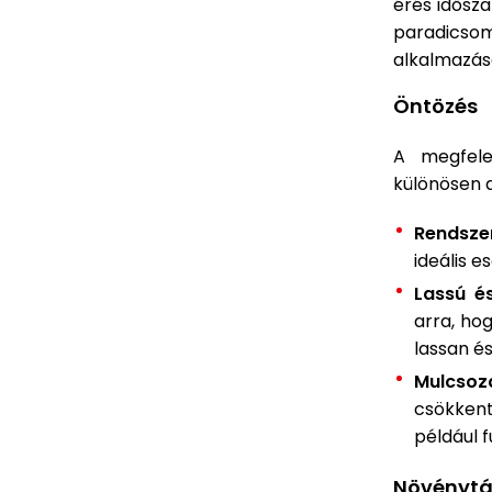
érés idősz
paradicso
alkalmazás
Öntözés
A megfele
különösen a
Rendsze
ideális e
Lassú é
arra, hog
lassan é
Mulcsoz
csökken
például 
Növénytá