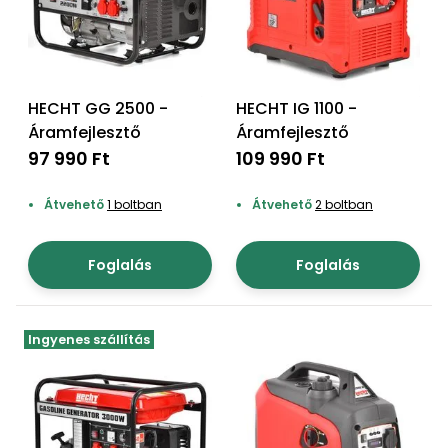
Öntözéstechnika
légkondícionálók
Szivattyú
HECHT GG 2500 -
HECHT IG 1100 -
Magasnyomású
Áramfejlesztő
Áramfejlesztő
mosó
97 990 Ft
109 990 Ft
Seprőgép
Átvehető
1 boltban
Átvehető
2 boltban
Hómaró
Foglalás
Foglalás
Hólapát
és
Ingyenes szállítás
kiegészítő
Növényápolási
kellékek