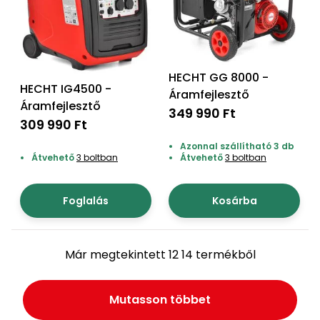
HECHT GG 8000 -
HECHT IG4500 -
Áramfejlesztő
Áramfejlesztő
349 990 Ft
309 990 Ft
Azonnal szállítható 3 db
Átvehető
3 boltban
Átvehető
3 boltban
Foglalás
Kosárba
Már megtekintett 12 14 termékből
Mutasson többet