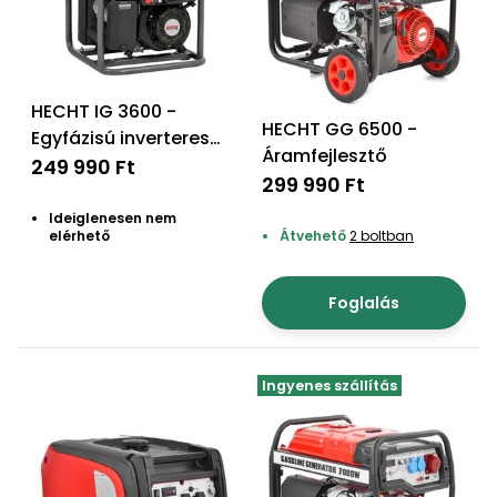
HECHT IG 3600 -
HECHT GG 6500 -
Egyfázisú inverteres
Áramfejlesztő
áramfejlesztő
249 990 Ft
299 990 Ft
Ideiglenesen nem
elérhető
Átvehető
2 boltban
Foglalás
Ingyenes szállítás