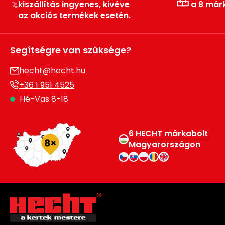
kiszállítás ingyenes, kivéve
a 8 már
az akciós termékek esetén.
Segítségre van szüksége?
hecht@hecht.hu
+36 1 951 4525
Hé-Vas 8-18
6 HECHT márkabolt
Magyarországon