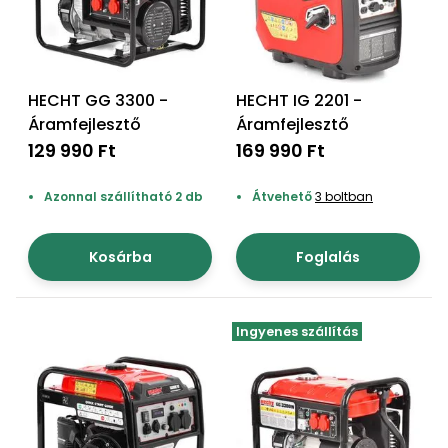
Permetező
Üvegház
és
HECHT GG 3300 -
HECHT IG 2201 -
melegház
Áramfejlesztő
Áramfejlesztő
129 990 Ft
169 990 Ft
Komposztáló
Azonnal szállítható 2 db
Átvehető
3 boltban
Kézi
szerszám,
Kosárba
Foglalás
eszközök
Kiegészítők
Ingyenes szállítás