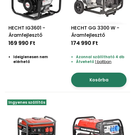
HECHT IG3601 -
HECHT GG 3300 W -
Áramfejlesztő
Áramfejlesztő
169 990 Ft
174 990 Ft
Ideiglenesen nem
Azonnal szállítható 4 db
elérhető
Átvehető
1 boltban
Kosárba
Ingyenes szállítás