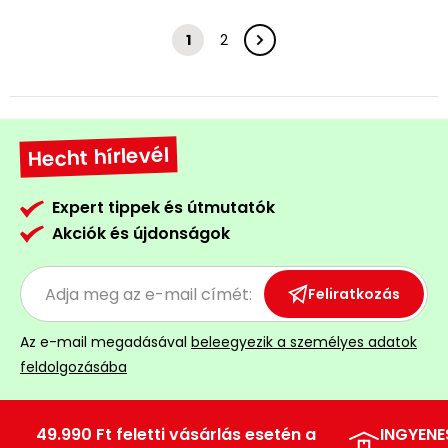
1
2
Hecht hírlevél
Expert tippek és útmutatók
Akciók és újdonságok
Feliratkozás
Az e-mail megadásával
beleegyezik a személyes adatok
feldolgozásába
49.990 Ft feletti vásárlás esetén a
INGYENE