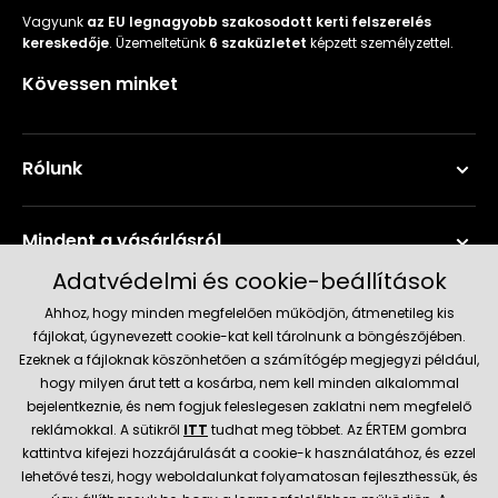
Vagyunk
az EU legnagyobb szakosodott kerti felszerelés
kereskedője
. Üzemeltetünk
6 szaküzletet
képzett személyzettel.
Kövessen minket
Rólunk
Mindent a vásárlásról
Adatvédelmi és cookie-beállítások
Szerviz és támogatás
Ahhoz, hogy minden megfelelően működjön, átmenetileg kis
fájlokat, úgynevezett cookie-kat kell tárolnunk a böngészőjében.
Ezeknek a fájloknak köszönhetően a számítógép megjegyzi például,
Aktuális információk
hogy milyen árut tett a kosárba, nem kell minden alkalommal
bejelentkeznie, és nem fogjuk feleslegesen zaklatni nem megfelelő
reklámokkal. A sütikről
ITT
tudhat meg többet. Az ÉRTEM gombra
kattintva kifejezi hozzájárulását a cookie-k használatához, és ezzel
Szállítás és fizetési módok
lehetővé teszi, hogy weboldalunkat folyamatosan fejleszthessük, és