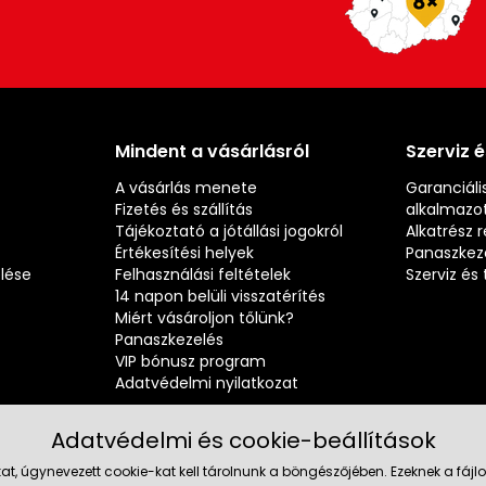
Mindent a vásárlásról
Szerviz 
A vásárlás menete
Garanciális
Fizetés és szállítás
alkalmazot
Tájékoztató a jótállási jogokról
Alkatrész 
Értékesítési helyek
Panaszkez
elése
Felhasználási feltételek
Szerviz é
14 napon belüli visszatérítés
Miért vásároljon tőlünk?
Panaszkezelés
VIP bónusz program
Adatvédelmi nyilatkozat
Adatvédelmi és cookie-beállítások
at, úgynevezett cookie-kat kell tárolnunk a böngészőjében. Ezeknek a fá