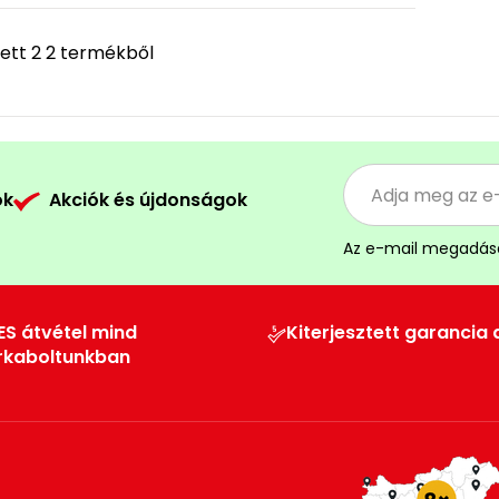
ett 2 2 termékből
ók
Akciók és újdonságok
Az e-mail megadás
ES átvétel mind
Kiterjesztett garancia 
rkaboltunkban