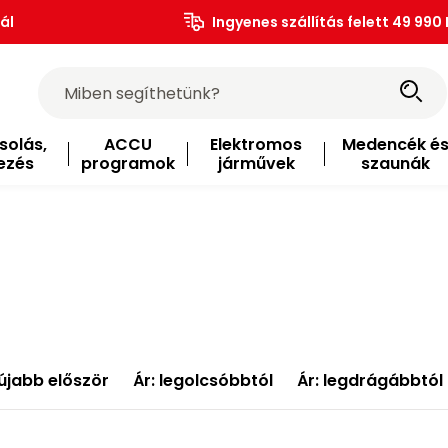
ál
Ingyenes szállítás felett 49 990 
solás,
ACCU
Elektromos
Medencék é
ezés
programok
járművek
szaunák
újabb először
Ár: legolcsóbbtól
Ár: legdrágábbtól