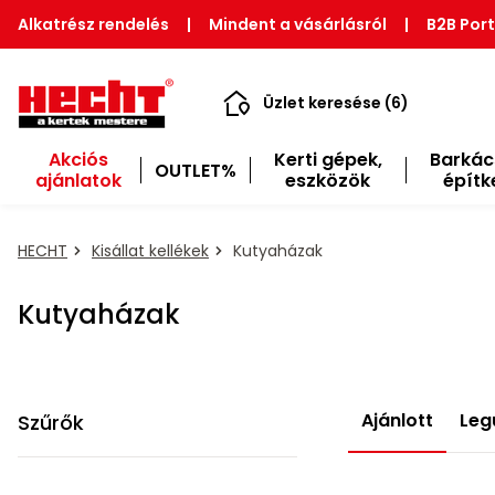
Alkatrész rendelés
|
Mindent a vásárlásról
|
B2B Port
Üzlet keresése (6)
Akciós
Kerti gépek,
Barkác
OUTLET%
ajánlatok
eszközök
építk
HECHT
Kisállat kellékek
Kutyaházak
Kutyaházak
Ajánlott
Leg
Szűrők