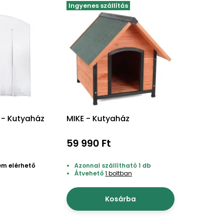
Ingyenes szállítás
 - Kutyaház
MIKE - Kutyaház
59 990 Ft
em elérhető
Azonnal szállítható 1 db
Átvehető
1 boltban
Kosárba