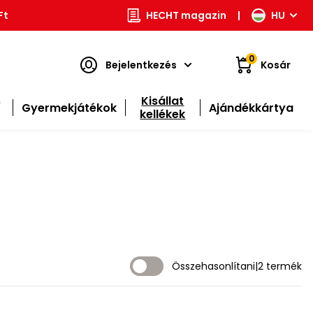
Ft
HECHT magazin
|
HU
0
Bejelentkezés
Kosár
s
Kisállat
Gyermekjátékok
Ajándékkártya
kellékek
Összehasonlítani
|
2 termék