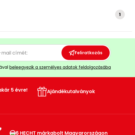
1
Feliratkozás
ával
beleegyezik a személyes adatok feldolgozásába
akár 5 évre!
Ajándékutalványok
6 HECHT márkabolt Magyarországon