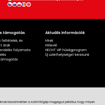
és támogatás
Aktuális információk
 feltételek, és
Hírek
t árak
Hírlevél
rendelés folyamata
HECHT VIP hűségprogram
elés
Új üzlethelyiséget keresünk
s támogatás
jloknak köszönhetően a számítógép megjegyzi például, hogy milyen