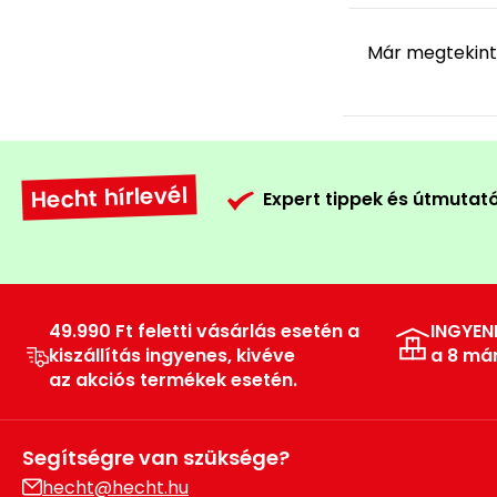
Már megtekint
Hecht hírlevél
Expert tippek és útmutat
49.990 Ft feletti vásárlás esetén a
INGYEN
kiszállítás ingyenes, kivéve
a 8 má
az akciós termékek esetén.
Segítségre van szüksége?
hecht@hecht.hu