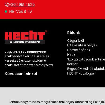
+36 1 951 4525
Hé-Vas 8-18
Rólunk
Cégünkről
Értékesítési helyek
Elérhetőségek
Vagyunk
az EU legnagyobb
Hírek
szakosodott kerti felszerelés
Szolgáltatásaink érték
kereskedője
. Üzemeltetünk
6
Karrier
szaküzletet
képzett személyzettel.
Engedély nélküli eladók
Kövessen minket
HECHT katalógus
Ahhoz, hogy minden megfelelően működjön, átmenetileg kis fájlok