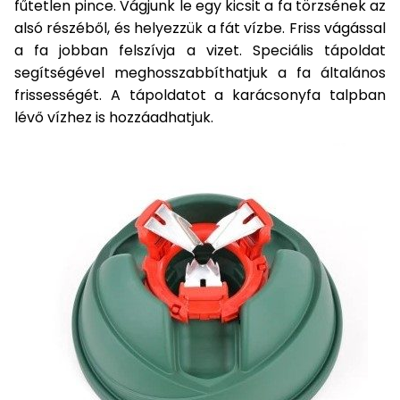
fűtetlen pince. Vágjunk le egy kicsit a fa törzsének az
Öntözéstechnika
légkondícionálók
alsó részéből, és helyezzük a fát vízbe. Friss vágással
a fa jobban felszívja a vizet. Speciális tápoldat
Szivattyú
segítségével meghosszabbíthatjuk a fa általános
frissességét. A tápoldatot a karácsonyfa talpban
Magasnyomású
lévő vízhez is hozzáadhatjuk.
mosó
Seprőgép
Hómaró
Hólapát
és
kiegészítő
Növényápolási
kellékek