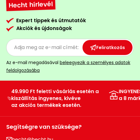
Hecht hírlevél
Expert tippek és útmutatók
Akciók és újdonságok
Feliratkozás
Az e-mail megadásával
beleegyezik a személyes adatok
feldolgozásába
49.990 Ft feletti vásárlás esetén a
INGYENE
kiszállítás ingyenes, kivéve
a 8 már
az akciós termékek esetén.
Segítségre van szüksége?
hecht@hecht.hu