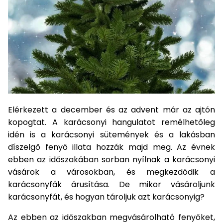
Kiegészítők
szegélynyírókhoz
Hóeke
Magvak
Barkácsgépek
Robotporszívók
Kutyaházak
HECHT
HECHT
Kerti
buggy,
rönkhasítók
tartozékok
Elektromos
Gérvágó
Tartozékok
Háti
Elektromos
Méret
1278
1278
házak
motor
Védőeszközök
Benzinmotoros
Tömlők
Fűrészek
Bukósisakok
Víz
fűrész
szivattyúkhoz
permetezők
hosszabbító
- XL
akku
akku
járművek
Szegélynyíró
Szőtt/nem
Hálók,
Földfúró
alatti
Hócipő
Nyúlketrecek
program
program
Rollerek,
szőtt
kefék,
gépek
robogók
Lámpák
Háromkerekű
Tömlőkocsik,
hoverboardok
textíliák
porszívók
Gyalugép
Komposztálók
Akkumulátorok
Medencék
fűnyíró
HECHT
tömlőtartók
HECHT
Fűkasza
és
Jégtörő
Betonkeverők
Szőrmeápolás
6260
6260
Napernyők
Növényvédelem
Bukósisakok
Vízkezelés
Alternáló
akku
akku
szaunák
Habarcskeverő
Metszőollók
fűkasza
program
program
Kapálógép
PROMINENT
Kiegészítők
Napozó
Gyermekjátékok
állateledel
Egyéb
Vízvizsgálók
Tárcsás
Sövényvágó
Elérkezett a december és az advent már az ajtón
ágyak
Körfűrész
ACCU
fűnyíró
ollók
kopogtat. A karácsonyi hangulatot remélhetőleg
Kisállat
Program
Fűtőberendezések
Székek,
idén is a karácsonyi sütemények és a lakásban
Tisztítószerek
kellékek
Sarokcsiszoló,
Tartozékok
padok
díszelgő fenyő illata hozzák majd meg. Az évnek
polírozó
fűnyírókhoz
Sövényvágó
ebben az időszakában sorban nyílnak a karácsonyi
Hamuporszívók
Ajándékkártya
Vízi
Tartozékok
vásárok a városokban, és megkezdődik a
játékok
Szúrófűrész
karácsonyfák árusítása. De mikor vásároljunk
Fűrészek
Hegesztők
karácsonyfát, és hogyan tároljuk azt karácsonyig?
Egyéb
Tartozékok
VIP
Kerti
bónusz
barkácsgépekhez
Az ebben az időszakban megvásárolható fenyőket,