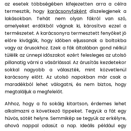
bútorok
program
Kompresszorok
az esetek többségében kifejezetten arra a célra
Kiegészítők
termesztik, hogy
karácsonyfaként
díszelegjenek a
Rönkaprító,
Lapvibrátorok,
lakásokban. Tehát nem olyan fákról van szó,
rönkhasító
szállítóeszközök
Infraszaunák
amelyeket erdőkből vágnak ki, károsítva ezzel a
természetet. A karácsonyra termesztett fenyőket jó
Ágaprító
Mérőeszközök
előre kivágják, hogy időben eljussanak a boltokba
vagy az árusokhoz. Ezek a fák általában gond nélkül
Grillek
túlélik az ünnepi időszakot ezért felesleges az utolsó
Mérőműszerek
pillanatig várni a vásárlással. Az árusítás kezdetekor
Lombfúvó-
sokkal nagyobb a választék, mint közvetlenül
szívó
Munkaasztalok
karácsony előtt. Az utolsó napokban már csak a
maradékból lehet válogatni, és nem biztos, hogy
Szállítókocsi
megtaláljuk a megfelelőt.
és
Porszívók
tartozékok
Ahhoz, hogy a fa sokáig kitartson, érdemes lehet
Úttakarító
alkalmazni a következő tippeket. Tegyük a fát egy
Szórókocsi,
gépek
kézi szóró
hűvös, sötét helyre. Semmikép se tegyük az erkélyre,
ahová nappal odasüt a nap. Ideális például egy
Ventillátorok,