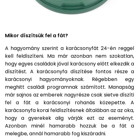
Permetező
Üvegház
és
Mikor díszítsük fel a fát?
melegház
A hagyomány szerint a karácsonyfát 24-én reggel
Komposztáló
kell feldíszíteni. Ma már azonban nem szokatlan,
hogy egyes családok jóval karácsony előtt elkezdik a
Kézi
díszítést. A karácsonyfa díszítése fontos része a
szerszám,
karácsonyi hagyományoknak. Régebben egy
eszközök
meghitt családi programnak számított. Manapság
már sajnos az emberek nagyrésze csak sietve díszíti
Kiegészítők
fel a fát a karácsonyi rohanás közepette. A
karácsonyfa korai feldíszítésnek általában az az oka,
hogy a gyerekek alig várják ezt az eseményt.
Azonban minél hamarabb hozzuk be a fát a
melegbe, annál hamarabb fog kiszáradni.