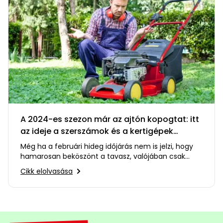
A 2024-es szezon már az ajtón kopogtat: itt
az ideje a szerszámok és a kertigépek
ellenőrzésének
Még ha a februári hideg időjárás nem is jelzi, hogy
hamarosan beköszönt a tavasz, valójában csak
néhány hetünk maradt,…
Cikk elolvasása