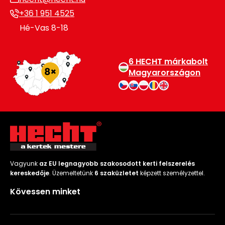
+36 1 951 4525
Hé-Vas 8-18
6 HECHT márkabolt
Magyarországon
Vagyunk
az EU legnagyobb szakosodott kerti felszerelés
kereskedője
. Üzemeltetünk
6 szaküzletet
képzett személyzettel.
Kövessen minket