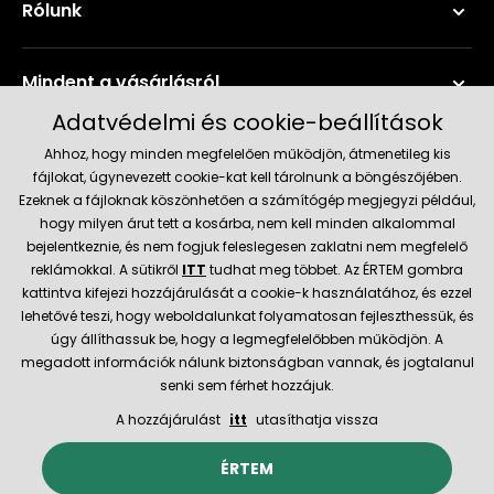
Rólunk
Mindent a vásárlásról
Adatvédelmi és cookie-beállítások
Szerviz és támogatás
Ahhoz, hogy minden megfelelően működjön, átmenetileg kis
fájlokat, úgynevezett cookie-kat kell tárolnunk a böngészőjében.
Ezeknek a fájloknak köszönhetően a számítógép megjegyzi például,
Aktuális információk
hogy milyen árut tett a kosárba, nem kell minden alkalommal
bejelentkeznie, és nem fogjuk feleslegesen zaklatni nem megfelelő
reklámokkal. A sütikről
ITT
tudhat meg többet. Az ÉRTEM gombra
kattintva kifejezi hozzájárulását a cookie-k használatához, és ezzel
Szállítás és fizetési módok
lehetővé teszi, hogy weboldalunkat folyamatosan fejleszthessük, és
úgy állíthassuk be, hogy a legmegfelelőbben működjön. A
Megbízható kereskedő
megadott információk nálunk biztonságban vannak, és jogtalanul
senki sem férhet hozzájuk.
A hozzájárulást
itt
utasíthatja vissza
© 2026 Hecht.cz
Általános szerződési feltételek
ÉRTEM
Az e-boltot létrehozta és technikailag biztosítja
SIMPLIA.cz