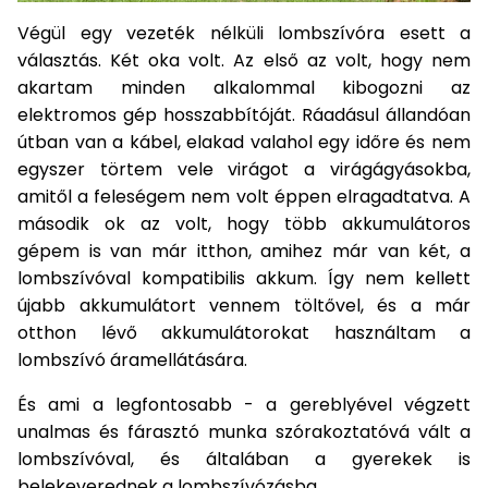
Végül egy vezeték nélküli lombszívóra esett a
választás. Két oka volt. Az első az volt, hogy nem
akartam minden alkalommal kibogozni az
elektromos gép hosszabbítóját. Ráadásul állandóan
útban van a kábel, elakad valahol egy időre és nem
egyszer törtem vele virágot a virágágyásokba,
amitől a feleségem nem volt éppen elragadtatva. A
második ok az volt, hogy több akkumulátoros
gépem is van már itthon, amihez már van két, a
lombszívóval kompatibilis akkum. Így nem kellett
újabb akkumulátort vennem töltővel, és a már
otthon lévő akkumulátorokat használtam a
lombszívó áramellátására.
És ami a legfontosabb - a gereblyével végzett
unalmas és fárasztó munka szórakoztatóvá vált a
lombszívóval, és általában a gyerekek is
belekeverednek a lombszívózásba.