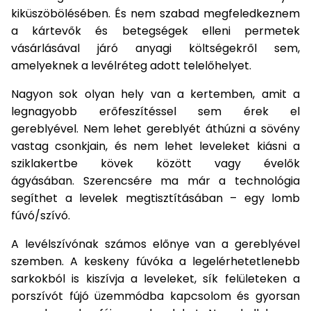
Öntözéstechnika
légkondícionálók
kiküszöbölésében. És nem szabad megfeledkeznem
a kártevők és betegségek elleni permetek
vásárlásával járó anyagi költségekről sem,
Szivattyú
amelyeknek a levélréteg adott telelőhelyet.
Magasnyomású
Nagyon sok olyan hely van a kertemben, amit a
mosó
legnagyobb erőfeszítéssel sem érek el
gereblyével. Nem lehet gereblyét áthúzni a sövény
Seprőgép
vastag csonkjain, és nem lehet leveleket kiásni a
sziklakertbe kövek között vagy évelők
ágyásában. Szerencsére ma már a technológia
Hómaró
segíthet a levelek megtisztításában – egy lomb
fúvó/szívó.
Hólapát
és
A levélszívónak számos előnye van a gereblyével
kiegészítő
szemben. A keskeny fúvóka a legelérhetetlenebb
Növényápolási
sarkokból is kiszívja a leveleket, sík felületeken a
kellékek
porszívót fújó üzemmódba kapcsolom és gyorsan