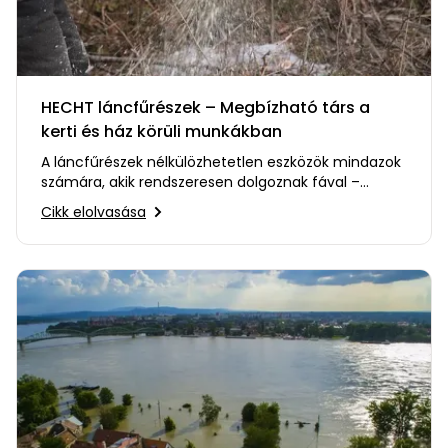
HECHT láncfűrészek – Megbízható társ a
kerti és ház körüli munkákban
A láncfűrészek nélkülözhetetlen eszközök mindazok
számára, akik rendszeresen dolgoznak fával –
legyen szó tűzifa…
Cikk elolvasása