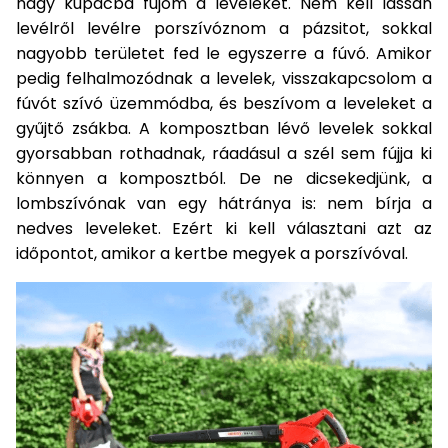
nagy kupacba fújom a leveleket. Nem kell lassan
Permetező
levélről levélre porszívóznom a pázsitot, sokkal
nagyobb területet fed le egyszerre a fúvó. Amikor
Üvegház
pedig felhalmozódnak a levelek, visszakapcsolom a
és
fúvót szívó üzemmódba, és beszívom a leveleket a
melegház
gyűjtő zsákba. A komposztban lévő levelek sokkal
gyorsabban rothadnak, ráadásul a szél sem fújja ki
Komposztáló
könnyen a komposztból. De ne dicsekedjünk, a
lombszívónak van egy hátránya is: nem bírja a
Kézi
nedves leveleket. Ezért ki kell választani azt az
szerszám,
időpontot, amikor a kertbe megyek a porszívóval.
eszközök
Kiegészítők