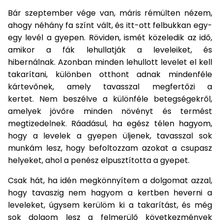
bútorok
program
Kompresszorok
Kiegészítők
Bár szeptember vége van, máris rémülten nézem,
Rönkaprító,
ahogy néhány fa színt vált, és itt-ott felbukkan egy-
Lapvibrátorok,
rönkhasító
egy levél a gyepen. Röviden, ismét közeledik az idő,
szállítóeszközök
Infraszaunák
amikor a fák lehullatják a leveleiket, és
Ágaprító
hibernálnak. Azonban minden lehullott levelet el kell
Mérőeszközök
takarítani, különben otthont adnak mindenféle
kártevőnek, amely tavasszal megfertőzi a
Grillek
Mérőműszerek
kertet. Nem beszélve a különféle betegségekről,
amelyek jövőre minden növényt és termést
Lombfúvó-
megtizedelnek. Ráadásul, ha egész télen hagyom,
szívó
Munkaasztalok
hogy a levelek a gyepen üljenek, tavasszal sok
Szállítókocsi
munkám lesz, hogy befoltozzam azokat a csupasz
és
Porszívók
helyeket, ahol a penész elpusztította a gyepet.
tartozékok
Csak hát, ha idén megkönnyítem a dolgomat azzal,
Úttakarító
Szórókocsi,
hogy tavaszig nem hagyom a kertben heverni a
gépek
kézi szóró
leveleket, úgysem kerülöm ki a takarítást, és még
Ventillátorok,
sok dolgom lesz a felmerülő következmények