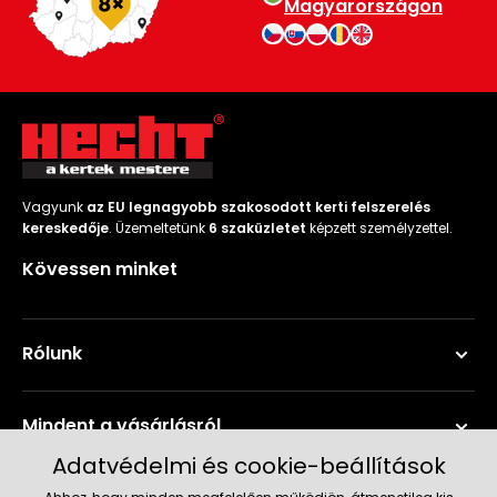
Magyarországon
Vagyunk
az EU legnagyobb szakosodott kerti felszerelés
kereskedője
. Üzemeltetünk
6 szaküzletet
képzett személyzettel.
Kövessen minket
Rólunk
Mindent a vásárlásról
Adatvédelmi és cookie-beállítások