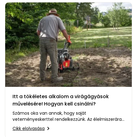
bútorok
program
Kompresszorok
Kiegészítők
Rönkaprító,
Lapvibrátorok,
rönkhasító
szállítóeszközök
Infraszaunák
Ágaprító
Mérőeszközök
Grillek
Mérőműszerek
Lombfúvó-
szívó
Munkaasztalok
Szállítókocsi
Itt a tökéletes alkalom a virágágyások
és
Porszívók
művelésére! Hogyan kell csinálni?
tartozékok
Számos oka van annak, hogy saját
Úttakarító
Szórókocsi,
veteményeskerttel rendelkezzünk. Az élelmiszerárak
gépek
kézi szóró
emelkedése az egyik gazdasági ok is…
Cikk elolvasása
Ventillátorok,