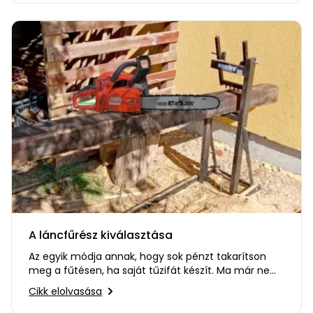
Öntözéstechnika
légkondícionálók
Szivattyú
Magasnyomású
mosó
Seprőgép
Hómaró
Hólapát
A láncfűrész kiválasztása
és
kiegészítő
Az egyik módja annak, hogy sok pénzt takarítson
meg a fűtésen, ha saját tűzifát készít. Ma már nem
Növényápolási
probléma a vágott és…
Cikk elolvasása
kellékek