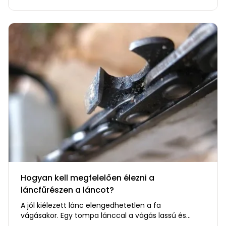
Hogyan kell megfelelően élezni a
láncfűrészen a láncot?
A jól kiélezett lánc elengedhetetlen a fa
vágásakor. Egy tompa lánccal a vágás lassú és
fáradságos lesz. Ahhoz, hogy a…