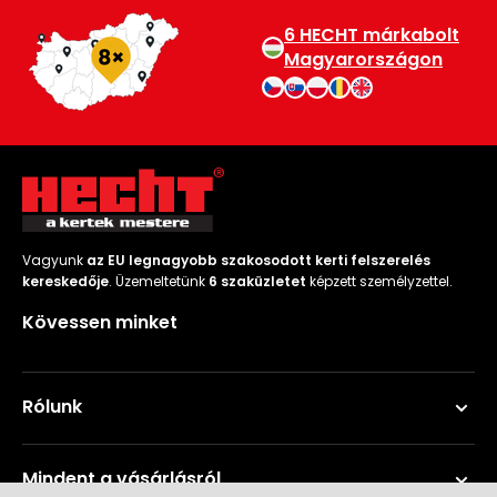
6 HECHT márkabolt
Magyarországon
Vagyunk
az EU legnagyobb szakosodott kerti felszerelés
kereskedője
. Üzemeltetünk
6 szaküzletet
képzett személyzettel.
Kövessen minket
Rólunk
Mindent a vásárlásról