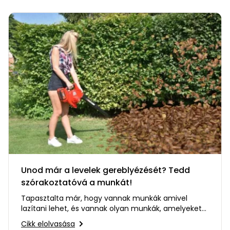
Unod már a levelek gereblyézését? Tedd
szórakoztatóvá a munkát!
Tapasztalta már, hogy vannak munkák amivel
lazítani lehet, és vannak olyan munkák, amelyeket
teljesen utálatosak? Én…
Cikk elolvasása