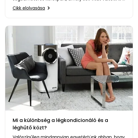
többi hasonló géppel…
Cikk elolvasása
Mi a különbség a légkondicionáló és a
léghűtő közt?
Valószínűleg mindannyian egyetértünk abban, hogy