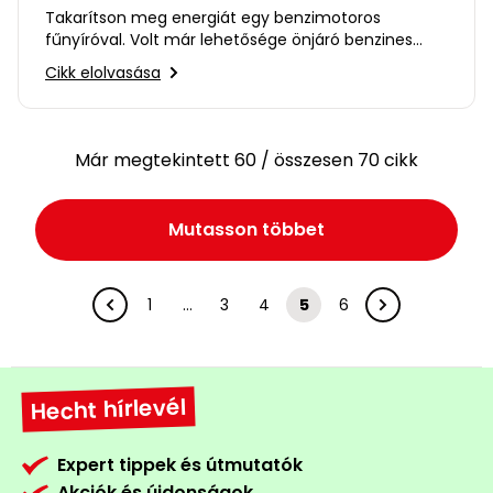
Takarítson meg energiát egy benzimotoros
fűnyíróval. Volt már lehetősége önjáró benzines
fűnyíróval lenyírni füvet,…
Cikk elolvasása
Már megtekintett 60 / összesen 70 cikk
Mutasson többet
1
…
3
4
5
6
Hecht hírlevél
Expert tippek és útmutatók
Akciók és újdonságok