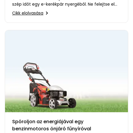
szép időt egy e-kerékpár nyergéből. Ne felejtse el
megfelelően…
Cikk elolvasása
Spóroljon az energiájával egy
benzinmotoros önjáró fűnyíróval