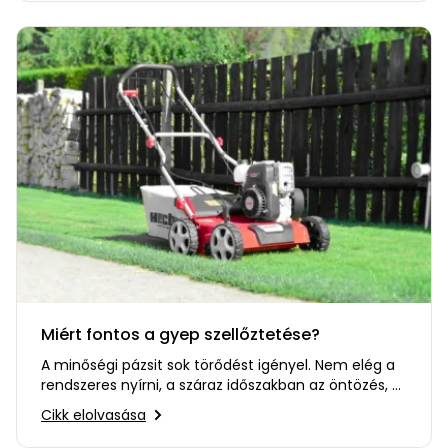
Permetező
Üvegház
és
melegház
Komposztáló
Kézi
szerszám,
eszközök
Kiegészítők
Miért fontos a gyep szellőztetése?
A minőségi pázsit sok törődést igényel. Nem elég a
rendszeres nyírni, a száraz időszakban az öntözés, a
trágyázás és az…
Cikk elolvasása