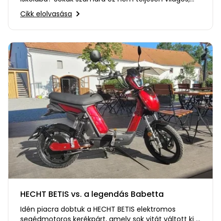
ezért megpróbáljuk…
Cikk elolvasása
HECHT BETIS vs. a legendás Babetta
Idén piacra dobtuk a HECHT BETIS elektromos
segédmotoros kerékpárt, amely sok vitát váltott ki a