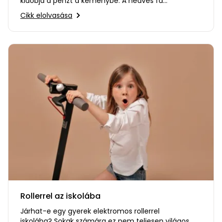
kidobja a pénzt a kéménybe. A nedves fa
fűtőértéke több mint 50%-kal…
Cikk elolvasása
Rollerrel az iskolába
Járhat-e egy gyerek elektromos rollerrel
iskolába? Sokak számára ez nem teljesen világos,